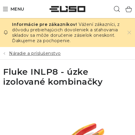
Prejsť
Hľad
na
obsah
Vážení zákazníci, z
ELEKTRINA
dôvodu prebiehajúcich dovoleniek a sťahovania
skladov sa môže doručenie zásielok oneskoriť.
Ďakujeme za pochopenie.
TEPLOTA A VLHKOSŤ
Náradie a príslušenstvo
TLAK A ÚNIKY
Fluke INLP8 - úzke
ZÁZNAMNÍKY
izolované kombinačky
KALIBRÁCIA
TLAČ DPS
OSTATNÉ