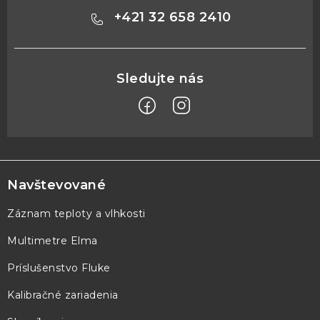
+421 32 658 2410
Z
á
p
Navštevované
ä
Záznam teploty a vlhkosti
t
Multimetre Elma
i
e
Príslušenstvo Fluke
Kalibračné zariadenia