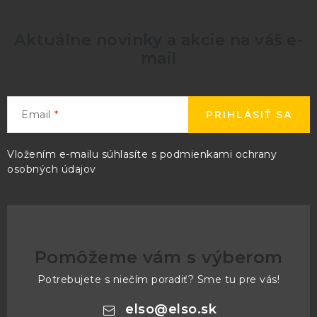
Aktuálne novinky a akcie na váš e-
mail
Email
PRIHLÁSIŤ SA
Vložením e-mailu súhlasíte s
podmienkami ochrany
osobných údajov
Pomôžeme vám s výberom
Potrebujete s niečím poradiť? Sme tu pre vás!
elso
@
elso.sk