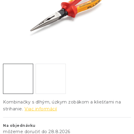
KONTAKTY
BLOG
ZNAČKY
Obchodné podmienky
GDPR
Slovník pojmov
Kombinačky s dlhým, úzkym zobákom a kliešťami na
strihanie.
Viac informácií
Na objednávku
28.8.2026