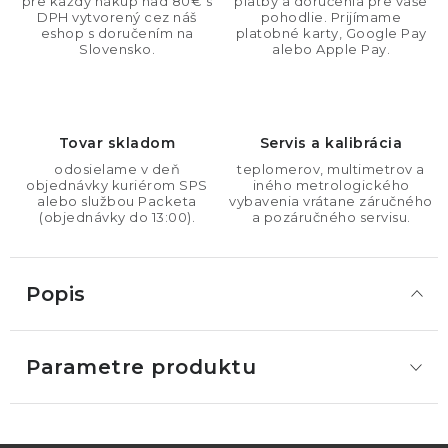
pre každý nákup nad 80€ s
platby a doručenia pre vaše
DPH vytvorený cez náš
pohodlie. Prijímame
eshop s doručením na
platobné karty, Google Pay
Slovensko.
alebo Apple Pay.
Tovar skladom
Servis a kalibrácia
odosielame v deň
teplomerov, multimetrov a
objednávky kuriérom SPS
iného metrologického
alebo službou Packeta
vybavenia vrátane záručného
(objednávky do 13:00).
a pozáručného servisu.
Popis
Parametre produktu