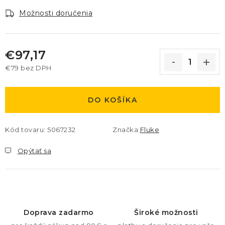
Možnosti doručenia
€97,17
€79 bez DPH
Jednotková cena:
DO KOŠÍKA
Kód tovaru:
5067232
Značka:
Fluke
Opýtať sa
Doprava zadarmo
Široké možnosti