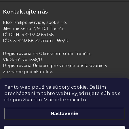
Kontaktujte nás
Elso Philips Service, spol. s r.o.
Jilemnického 2, 91101 Trenčín
IČ DPH: SK2020384168
IČO: 31423388 Záznam: 1556/R
Registrovaná na Okresnom súde Trenčín,
Vložka číslo 1556/R
.
Registrovaná Úradom pre verejné obstarávanie v
zozname podnikateľov
.
Tento web používa súbory cookie. Ďalším
prechádzaním tohto webu vyjadrujete súhlas s
PL Servis
Kontroltech
Technický skúšobný ústav Piešťany
ich používaním. Viac informácií
tu
.
Nastavenie
Copyright 2026
Elso Philips Service
. Všetky práva vyhradené.
Upraviť