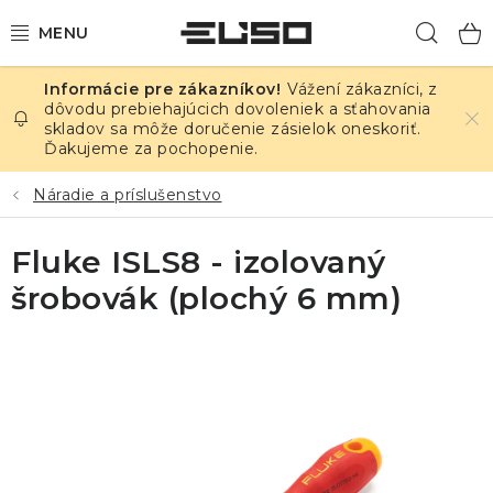
Prejsť
Hľad
na
obsah
Vážení zákazníci, z
ELEKTRINA
dôvodu prebiehajúcich dovoleniek a sťahovania
skladov sa môže doručenie zásielok oneskoriť.
Ďakujeme za pochopenie.
TEPLOTA A VLHKOSŤ
Náradie a príslušenstvo
TLAK A ÚNIKY
Fluke ISLS8 - izolovaný
ZÁZNAMNÍKY
šrobovák (plochý 6 mm)
KALIBRÁCIA
TLAČ DPS
OSTATNÉ