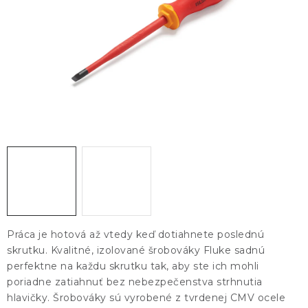
KONTAKTY
BLOG
ZNAČKY
Obchodné podmienky
GDPR
Slovník pojmov
Práca je hotová až vtedy keď dotiahnete poslednú
skrutku. Kvalitné, izolované šrobováky Fluke sadnú
perfektne na každu skrutku tak, aby ste ich mohli
poriadne zatiahnuť bez nebezpečenstva strhnutia
hlavičky. Šrobováky sú vyrobené z tvrdenej CMV ocele