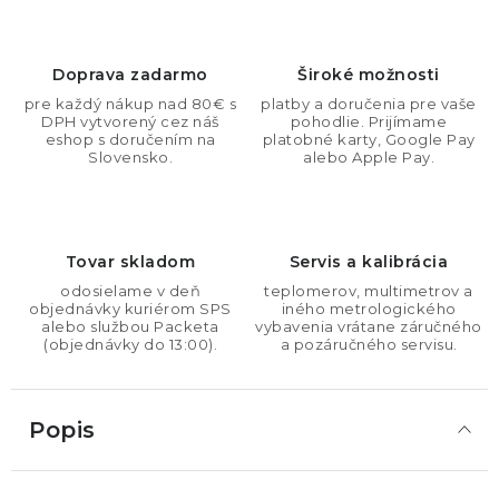
Doprava zadarmo
Široké možnosti
pre každý nákup nad 80€ s
platby a doručenia pre vaše
DPH vytvorený cez náš
pohodlie. Prijímame
eshop s doručením na
platobné karty, Google Pay
Slovensko.
alebo Apple Pay.
Tovar skladom
Servis a kalibrácia
odosielame v deň
teplomerov, multimetrov a
objednávky kuriérom SPS
iného metrologického
alebo službou Packeta
vybavenia vrátane záručného
(objednávky do 13:00).
a pozáručného servisu.
Popis