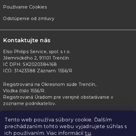
Používanie Cookies
Odstúpenie od zmluvy
Kontaktujte nás
Elso Philips Service, spol. s r.o.
Jilemnického 2, 91101 Trenčín
IČ DPH: SK2020384168
IČO: 31423388 Záznam: 1556/R
Registrovaná na Okresnom súde Trenčín,
Vložka číslo 1556/R
.
Registrovaná Úradom pre verejné obstarávanie v
zozname podnikateľov
.
Tento web používa súbory cookie. Ďalším
prechádzaním tohto webu vyjadrujete súhlas s
PL Servis
Kontroltech
Technický skúšobný ústav Piešťany
ich používaním. Viac informácií
tu
.