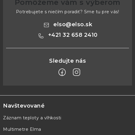
Pomôžeme vám s výberom
Potrebujete s niečím poradiť? Sme tu pre vás!
elso
@
elso.sk
+421 32 658 2410
Z
á
p
Navštevované
ä
Záznam teploty a vlhkosti
t
Multimetre Elma
i