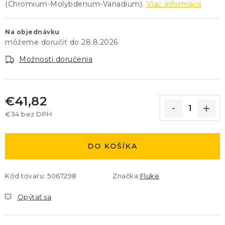
(Chromium-Molybdenum-Vanadium).
Viac informácií
Na objednávku
28.8.2026
Možnosti doručenia
€41,82
€34 bez DPH
Jednotková cena:
DO KOŠÍKA
Kód tovaru:
5067298
Značka:
Fluke
Opýtať sa