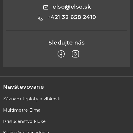
elso
@
elso.sk
+421 32 658 2410
Z
á
p
Navštevované
ä
Záznam teploty a vlhkosti
t
Multimetre Elma
i
e
Príslušenstvo Fluke
Kalibračné zariadenia