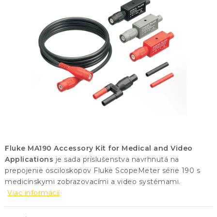
KONTAKTY
BLOG
ZNAČKY
Obchodné podmienky
GDPR
Slovník pojmov
Fluke MA190 Accessory Kit for Medical and Video
Applications
je sada príslušenstva navrhnutá na
prepojenie osciloskopov Fluke ScopeMeter série 190 s
medicínskymi zobrazovacími a video systémami.
Viac informácií