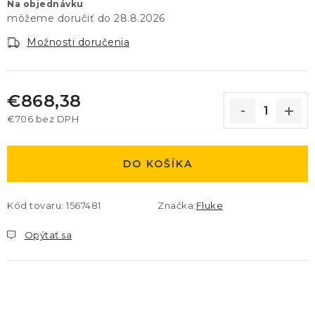
Na objednávku
28.8.2026
Možnosti doručenia
€868,38
€706 bez DPH
Jednotková cena:
DO KOŠÍKA
Kód tovaru:
1567481
Značka:
Fluke
Opýtať sa