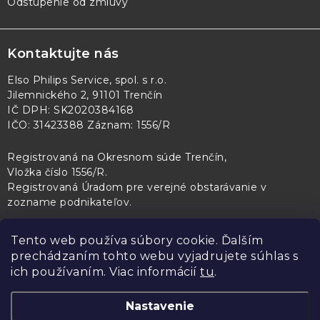
Odstúpenie od zmluvy
Kontaktujte nás
Elso Philips Service, spol. s r.o.
Jilemnického 2, 91101 Trenčín
IČ DPH: SK2020384168
IČO: 31423388 Záznam: 1556/R
Registrovaná na Okresnom súde Trenčín,
Vložka číslo 1556/R
.
Registrovaná Úradom pre verejné obstarávanie v
zozname podnikateľov
.
Tento web používa súbory cookie. Ďalším
prechádzaním tohto webu vyjadrujete súhlas s
PL Servis
Kontroltech
Technický skúšobný ústav Piešťany
ich používaním. Viac informácií
tu
.
Nastavenie