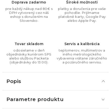
Doprava zadarmo
Široké možnosti
pre každý nákup nad 80€ s
platby a doručenia pre vaše
DPH vytvorený cez náš
pohodlie. Prijímame
eshop s doručením na
platobné karty, Google Pay
Slovensko.
alebo Apple Pay.
Tovar skladom
Servis a kalibrácia
odosielame v deň
teplomerov, multimetrov a
objednávky kuriérom SPS
iného metrologického
alebo službou Packeta
vybavenia vrátane záručného
(objednávky do 13:00).
a pozáručného servisu.
Popis
Parametre produktu