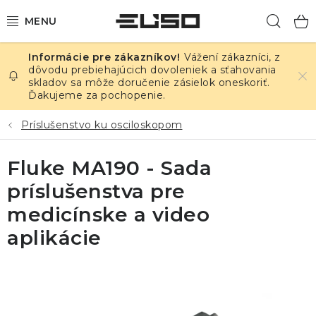
Prejsť
Hľad
na
obsah
Vážení zákazníci, z
ELEKTRINA
dôvodu prebiehajúcich dovoleniek a sťahovania
skladov sa môže doručenie zásielok oneskoriť.
Ďakujeme za pochopenie.
TEPLOTA A VLHKOSŤ
Príslušenstvo ku osciloskopom
TLAK A ÚNIKY
Fluke MA190 - Sada
ZÁZNAMNÍKY
príslušenstva pre
KALIBRÁCIA
medicínske a video
aplikácie
TLAČ DPS
OSTATNÉ