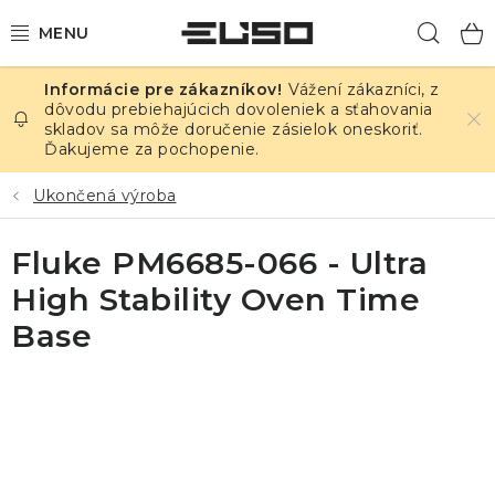
Prejsť
Hľad
na
obsah
Vážení zákazníci, z
ELEKTRINA
dôvodu prebiehajúcich dovoleniek a sťahovania
skladov sa môže doručenie zásielok oneskoriť.
Ďakujeme za pochopenie.
TEPLOTA A VLHKOSŤ
Ukončená výroba
TLAK A ÚNIKY
Fluke PM6685-066 - Ultra
ZÁZNAMNÍKY
High Stability Oven Time
KALIBRÁCIA
Base
TLAČ DPS
OSTATNÉ