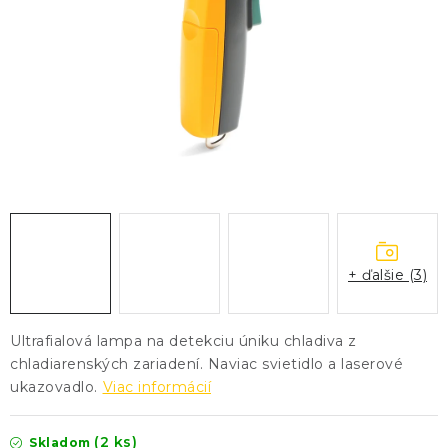
KONTAKTY
BLOG
ZNAČKY
Obchodné podmienky
GDPR
Slovník pojmov
+ ďalšie (3)
Ultrafialová lampa na detekciu úniku chladiva z
chladiarenských zariadení. Naviac svietidlo a laserové
ukazovadlo.
Viac informácií
(2 ks)
Skladom