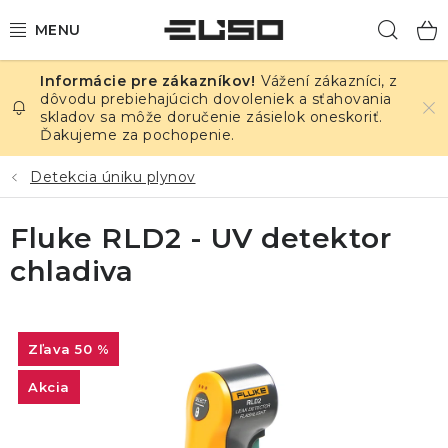
Prejsť
Hľad
na
obsah
Vážení zákazníci, z
ELEKTRINA
dôvodu prebiehajúcich dovoleniek a sťahovania
skladov sa môže doručenie zásielok oneskoriť.
Ďakujeme za pochopenie.
TEPLOTA A VLHKOSŤ
Detekcia úniku plynov
TLAK A ÚNIKY
Fluke RLD2 - UV detektor
ZÁZNAMNÍKY
chladiva
KALIBRÁCIA
TLAČ DPS
50 %
Akcia
OSTATNÉ