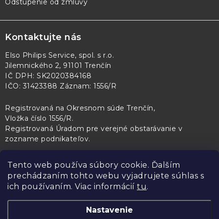
Odstúpenie od zmluvy
Kontaktujte nás
Elso Philips Service, spol. s r.o.
Jilemnického 2, 91101 Trenčín
IČ DPH: SK2020384168
IČO: 31423388 Záznam: 1556/R
Registrovaná na Okresnom súde Trenčín,
Vložka číslo 1556/R
.
Registrovaná Úradom pre verejné obstarávanie v
zozname podnikateľov
.
Tento web používa súbory cookie. Ďalším
prechádzaním tohto webu vyjadrujete súhlas s
PL Servis
Kontroltech
Technický skúšobný ústav Piešťany
ich používaním. Viac informácií
tu
.
Nastavenie