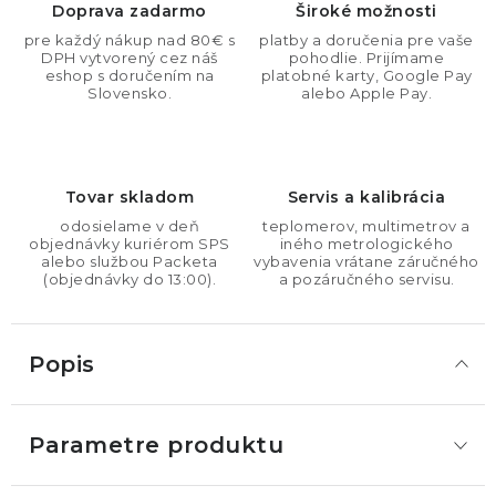
Doprava zadarmo
Široké možnosti
pre každý nákup nad 80€ s
platby a doručenia pre vaše
DPH vytvorený cez náš
pohodlie. Prijímame
eshop s doručením na
platobné karty, Google Pay
Slovensko.
alebo Apple Pay.
Tovar skladom
Servis a kalibrácia
odosielame v deň
teplomerov, multimetrov a
objednávky kuriérom SPS
iného metrologického
alebo službou Packeta
vybavenia vrátane záručného
(objednávky do 13:00).
a pozáručného servisu.
Popis
Parametre produktu