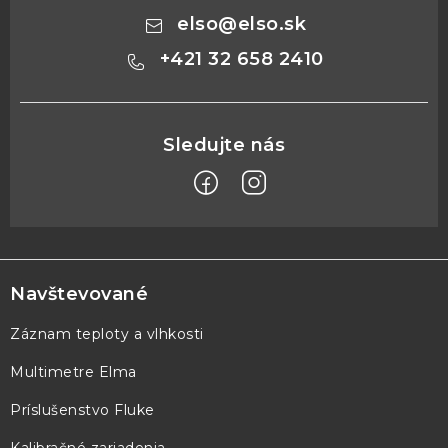
elso
@
elso.sk
+421 32 658 2410
Z
á
p
Navštevované
ä
Záznam teploty a vlhkosti
t
Multimetre Elma
i
e
Príslušenstvo Fluke
Kalibračné zariadenia