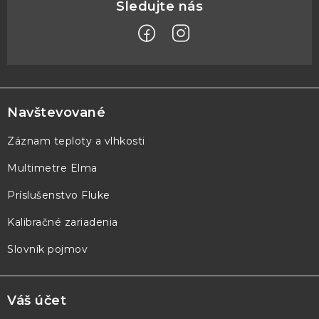
Z
á
p
Navštevované
ä
Záznam teploty a vlhkosti
t
Multimetre Elma
i
e
Príslušenstvo Fluke
Kalibračné zariadenia
Slovník pojmov
Váš účet