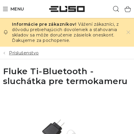
Prejsť
Hľad
na
obsah
Vážení zákazníci, z
ELEKTRINA
dôvodu prebiehajúcich dovoleniek a sťahovania
skladov sa môže doručenie zásielok oneskoriť.
Ďakujeme za pochopenie.
TEPLOTA A VLHKOSŤ
Príslušenstvo
TLAK A ÚNIKY
Fluke Ti-Bluetooth -
ZÁZNAMNÍKY
sluchátka pre termokameru
KALIBRÁCIA
TLAČ DPS
OSTATNÉ