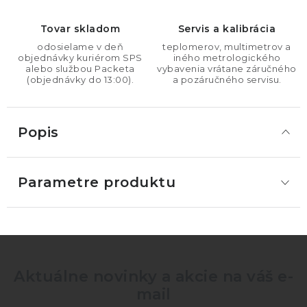
Tovar skladom
Servis a kalibrácia
odosielame v deň
teplomerov, multimetrov a
objednávky kuriérom SPS
iného metrologického
alebo službou Packeta
vybavenia vrátane záručného
(objednávky do 13:00).
a pozáručného servisu.
Popis
Parametre produktu
Aktuálne novinky a akcie na váš e-
mail