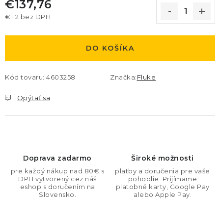
€137,76
€112 bez DPH
Jednotková cena:
DO KOŠÍKA
Kód tovaru:
4603258
Značka:
Fluke
Opýtať sa
Doprava zadarmo
Široké možnosti
pre každý nákup nad 80€ s
platby a doručenia pre vaše
DPH vytvorený cez náš
pohodlie. Prijímame
eshop s doručením na
platobné karty, Google Pay
Slovensko.
alebo Apple Pay.