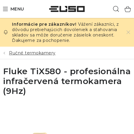
Prejsť
Hľad
na
obsah
Vážení zákazníci, z
ELEKTRINA
dôvodu prebiehajúcich dovoleniek a sťahovania
skladov sa môže doručenie zásielok oneskoriť.
Ďakujeme za pochopenie.
TEPLOTA A VLHKOSŤ
Ručné termokamery
TLAK A ÚNIKY
Fluke TiX580 - profesionálna
ZÁZNAMNÍKY
infračervená termokamera
KALIBRÁCIA
(9Hz)
TLAČ DPS
OSTATNÉ