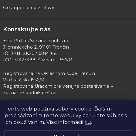
Odstúpenie od zmluvy
Kontaktujte nás
Elso Philips Service, spol. s r.o.
Jilemnického 2, 91101 Trenčín
IČ DPH: SK2020384168
IČO: 31423388 Záznam: 1556/R
Registrovaná na Okresnom súde Trenčín,
Vložka číslo 1556/R
.
Registrovaná Úradom pre verejné obstarávanie v
zozname podnikateľov
.
Tento web používa súbory cookie. Ďalším
prechádzaním tohto webu vyjadrujete súhlas s
PL Servis
Kontroltech
Technický skúšobný ústav Piešťany
ich používaním. Viac informácií
tu
.