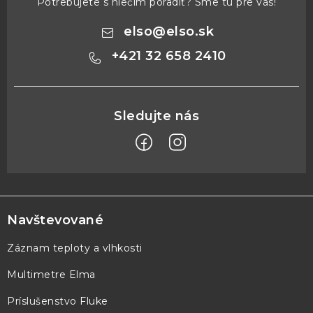
Potrebujete s niečím poradiť? Sme tu pre vás!
elso
@
elso.sk
+421 32 658 2410
Z
á
p
Navštevované
ä
Záznam teploty a vlhkosti
t
Multimetre Elma
i
e
Príslušenstvo Fluke