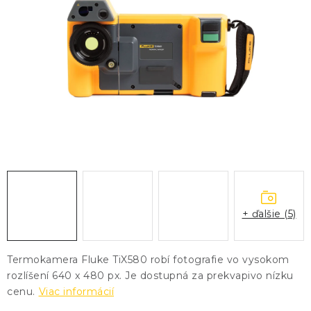
KONTAKTY
BLOG
ZNAČKY
Obchodné podmienky
GDPR
Slovník pojmov
+ ďalšie (5)
Termokamera Fluke TiX580 robí fotografie vo vysokom
rozlíšení 640 x 480 px. Je dostupná za prekvapivo nízku
cenu.
Viac informácií