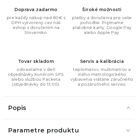
Doprava zadarmo
Široké možnosti
pre každý nákup nad 80€ s
platby a doručenia pre vaše
DPH vytvorený cez náš
pohodlie. Prijímame
eshop s doručením na
platobné karty, Google Pay
Slovensko.
alebo Apple Pay.
Tovar skladom
Servis a kalibrácia
odosielame v deň
teplomerov, multimetrov a
objednávky kuriérom SPS
iného metrologického
alebo službou Packeta
vybavenia vrátane záručného
(objednávky do 13:00).
a pozáručného servisu.
Popis
Parametre produktu