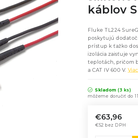
káblov 
Fluke TL224 SureGr
poskytujú dodatoč
prístup k ťažko do
izolácia zaisťuje vy
teplotách, pričom 
a CAT IV 600 V.
Viac
Skladom
(3 ks)
1
€63,96
€52 bez DPH
Jednotková cena