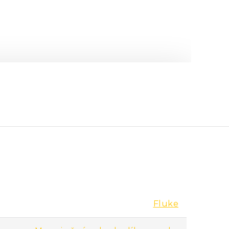
ureGrip™
Fluke