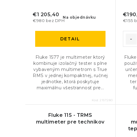
€1 205,40
€190
Na objednávku
€980 bez DPH
€155 
DETAIL
Fluke 1577 je multimeter ktorý
Fluke
kombinuje izolačný tester s plne
použi
vybaveným multimetrom s True
urče
RMS v jednej kompaktnej, ručnej
mer
jednotke, ktorá poskytuje
ter
maximálnu všestrannosť pre...
f
Kód:
2157280
Fluke 115 - TRMS
multimeter pre technikov
mu
tep