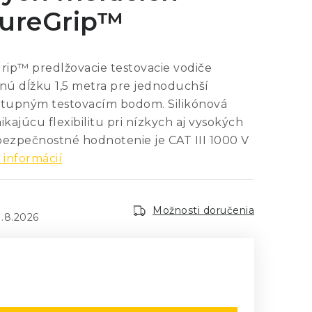
SureGrip™
ip™ predlžovacie testovacie vodiče
nú dĺžku 1,5 metra pre jednoduchší
stupným testovacím bodom. Silikónová
nikajúcu flexibilitu pri nízkych aj vysokých
bezpečnostné hodnotenie je CAT III 1000 V
 informácií
Možnosti doručenia
1.8.2026
: