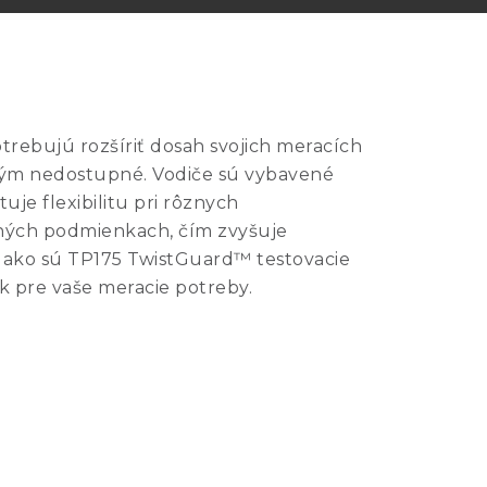
trebujú rozšíriť dosah svojich meracích
dtým nedostupné. Vodiče sú vybavené
e flexibilitu pri rôznych
lotných podmienkach, čím zvyšuje
e, ako sú TP175 TwistGuard™ testovacie
k pre vaše meracie potreby.