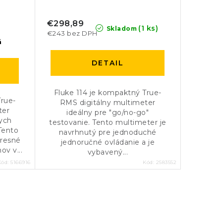
€298,89
(1 ks)
Skladom
€243 bez DPH
á
DETAIL
Fluke 114 je kompaktný True-
True-
RMS digitálny multimeter
ter
ideálny pre "go/no-go"
nych
testovanie. Tento multimeter je
 Tento
navrhnutý pre jednoduché
presné
jednoručné ovládanie a je
ov v...
vybavený...
Kód:
5166916
Kód:
2583552