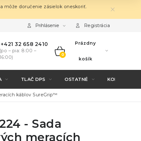
sa môže doručenie zásielok oneskoriť.
Prihlásenie
Registrácia
Prázdny
+421 32 658 2410
(po – pia: 8:00 –
16:00)
NÁKUPNÝ
košík
KOŠÍK
A
TLAČ DPS
OSTATNÉ
KONTAKTY
eracích káblov SureGrip™
224 - Sada
vých meracích