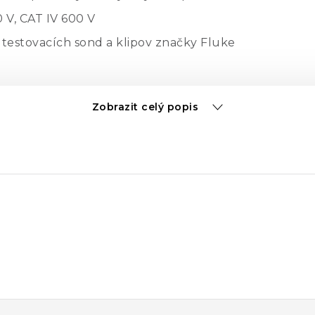
0 V, CAT IV 600 V
testovacích sond a klipov značky Fluke
Zobrazit celý popis
ých predlžovacích testovacích vodičov Fluke TL224 S