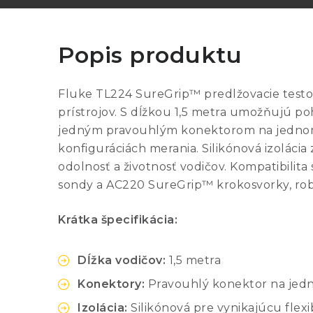
Popis produktu
Fluke TL224 SureGrip™ predlžovacie testova
prístrojov. S dĺžkou 1,5 metra umožňujú p
jedným pravouhlým konektorom na jednom 
konfiguráciách merania. Silikónová izolácia
odolnosť a životnosť vodičov. Kompatibilit
sondy a AC220 SureGrip™ krokosvorky, robí
Krátka špecifikácia:
Dĺžka vodičov:
1,5 metra
Konektory:
Pravouhlý konektor na jed
Izolácia:
Silikónová pre vynikajúcu flexi