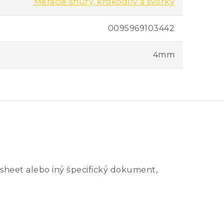
Meracie šnúry, krokodíly a svorky
0095969103442
4mm
sheet alebo iný špecifický dokument,