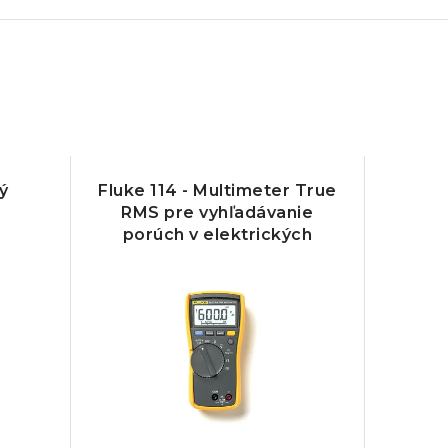
ý
Fluke 114 - Multimeter True
RMS pre vyhľadávanie
porúch v elektrických
sieťach