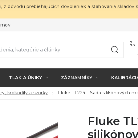
i, z dôvodu prebiehajúcich dovoleniek a sťahovania skladov 
ojmov
TLAK A ÚNIKY
ZÁZNAMNÍKY
KALIBRÁCI
ry, krokodíly a svorky
Fluke TL224 - Sada silikónových m
Fluke TL
silikóno