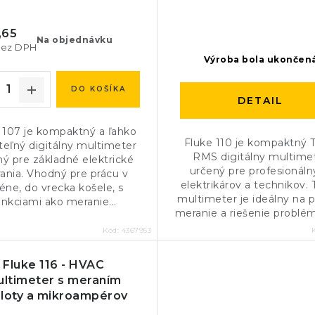
,65
Na objednávku
bez DPH
Výroba bola ukončen
DO KOŠÍKA
DETAIL
 107 je kompaktný a ľahko
Fluke 110 je kompaktný 
teľný digitálny multimeter
RMS digitálny multime
ný pre základné elektrické
určený pre profesionál
ania. Vhodný pre prácu v
elektrikárov a technikov.
éne, do vrecka košele, s
multimeter je ideálny na 
unkciami ako meranie...
meranie a riešenie problém
Kód:
4367953
Fluke 116 - HVAC
ltimeter s meraním
loty a mikroampérov