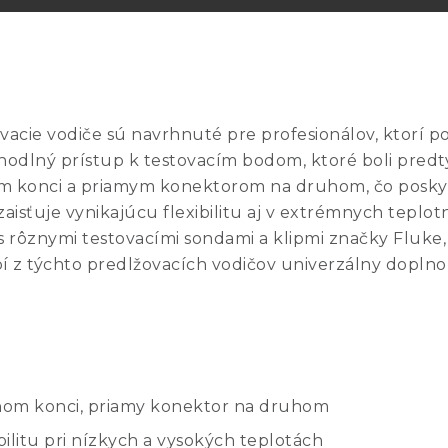
cie vodiče sú navrhnuté pre profesionálov, ktorí po
ohodlný prístup k testovacím bodom, ktoré boli pre
konci a priamym konektorom na druhom, čo poskytuj
 zaisťuje vynikajúcu flexibilitu aj v extrémnych tep
a s rôznymi testovacími sondami a klipmi značky Fluk
 z týchto predlžovacích vodičov univerzálny doplno
nom konci, priamy konektor na druhom
bilitu pri nízkych a vysokých teplotách