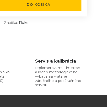
DO KOŠÍKA
Značka:
Fluke
Servis a kalibrácia
teplomerov, multimetrov
om SPS
a iného metrologického
eta
vybavenia vrátane
0).
záručného a pozáručného
servisu.