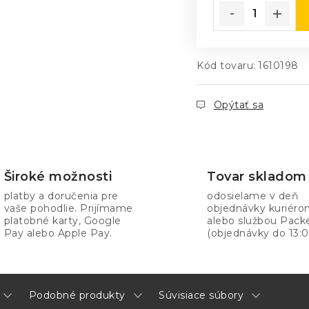
Kód tovaru:
1610198
Opýtať sa
Široké možnosti
Tovar skladom
platby a doručenia pre
odosielame v deň
vaše pohodlie. Prijímame
objednávky kuriér
platobné karty, Google
alebo službou Pack
Pay alebo Apple Pay.
(objednávky do 13:0
Podobné produkty
Súvisiace súbory