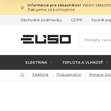
Prejsť
Vážení zákazníc
na
Ďakujeme za pochopenie.
obsah
Obchodné podmienky
GDPR
Slovník p
ELEKTRINA
TEPLOTA A VLHKOSŤ
Domov
Elektrina
Príslušenstvo
Meracie šnú