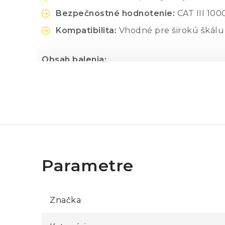
Bezpečnostné hodnotenie:
CAT III 100
Kompatibilita:
Vhodné pre širokú škálu 
Obsah balenia:
Jeden pár (červený a čierny) silikónov
Rýchly návod na použitie
Značka