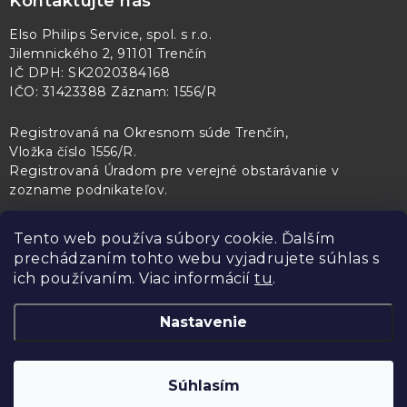
Kontaktujte nás
Elso Philips Service, spol. s r.o.
Jilemnického 2, 91101 Trenčín
IČ DPH: SK2020384168
IČO: 31423388 Záznam: 1556/R
Registrovaná na Okresnom súde Trenčín,
Vložka číslo 1556/R
.
Registrovaná Úradom pre verejné obstarávanie v
zozname podnikateľov
.
Tento web používa súbory cookie. Ďalším
prechádzaním tohto webu vyjadrujete súhlas s
PL Servis
Kontroltech
Technický skúšobný ústav Piešťany
ich používaním. Viac informácií
tu
.
Nastavenie
Copyright 2026
Elso Philips Service
. Všetky práva vyhradené.
Upraviť
Súhlasím
nastavenie cookies
Vytvoril Shoptet