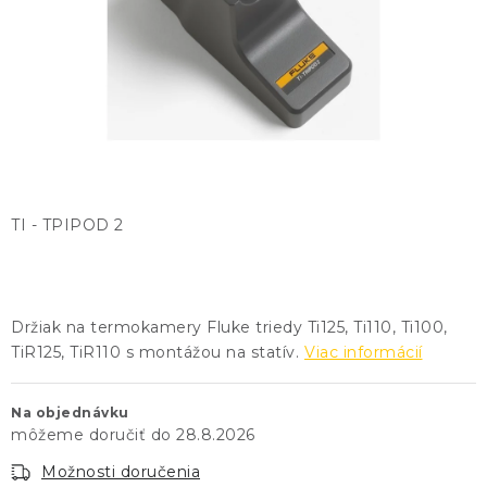
KONTAKTY
BLOG
ZNAČKY
Obchodné podmienky
GDPR
Slovník pojmov
TI - TPIPOD 2
Držiak na termokamery Fluke triedy Ti125, Ti110, Ti100,
TiR125, TiR110 s montážou na statív.
Viac informácií
Na objednávku
28.8.2026
Možnosti doručenia