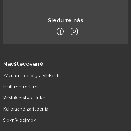
Z
á
p
Navštevované
ä
Záznam teploty a vlhkosti
t
Multimetre Elma
i
e
Príslušenstvo Fluke
Kalibračné zariadenia
Slovník pojmov