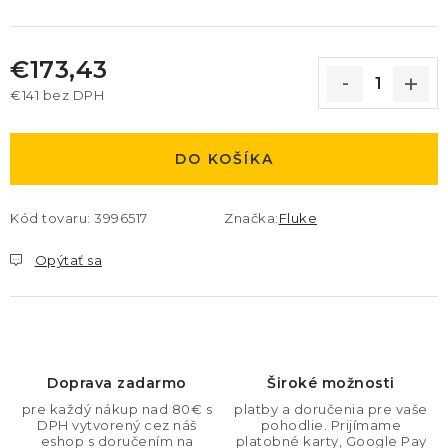
€173,43
€141 bez DPH
Jednotková cena:
DO KOŠÍKA
Kód tovaru:
3996517
Značka:
Fluke
Opýtať sa
Doprava zadarmo
Široké možnosti
pre každý nákup nad 80€ s
platby a doručenia pre vaše
DPH vytvorený cez náš
pohodlie. Prijímame
eshop s doručením na
platobné karty, Google Pay