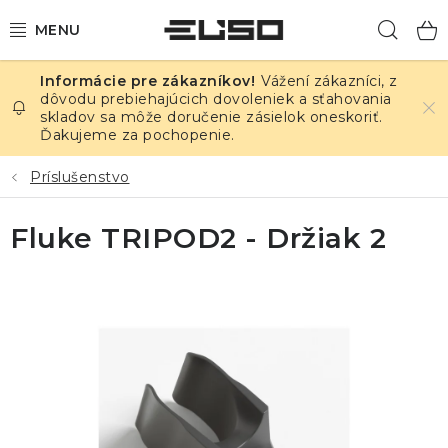
Prejsť
Hľad
na
obsah
Vážení zákazníci, z
ELEKTRINA
dôvodu prebiehajúcich dovoleniek a sťahovania
skladov sa môže doručenie zásielok oneskoriť.
Ďakujeme za pochopenie.
TEPLOTA A VLHKOSŤ
Príslušenstvo
TLAK A ÚNIKY
Fluke TRIPOD2 - Držiak 2
ZÁZNAMNÍKY
KALIBRÁCIA
TLAČ DPS
OSTATNÉ