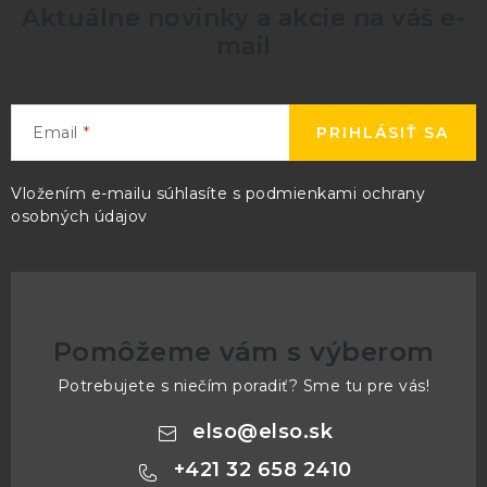
Aktuálne novinky a akcie na váš e-
mail
Email
PRIHLÁSIŤ SA
Vložením e-mailu súhlasíte s
podmienkami ochrany
osobných údajov
Pomôžeme vám s výberom
Potrebujete s niečím poradiť? Sme tu pre vás!
elso
@
elso.sk
+421 32 658 2410