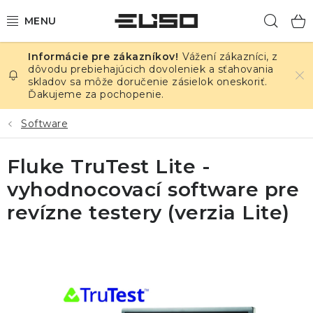
Prejsť
Hľad
na
obsah
Vážení zákazníci, z
ELEKTRINA
dôvodu prebiehajúcich dovoleniek a sťahovania
skladov sa môže doručenie zásielok oneskoriť.
Ďakujeme za pochopenie.
TEPLOTA A VLHKOSŤ
Software
TLAK A ÚNIKY
Fluke TruTest Lite -
ZÁZNAMNÍKY
vyhodnocovací software pre
KALIBRÁCIA
revízne testery (verzia Lite)
TLAČ DPS
OSTATNÉ