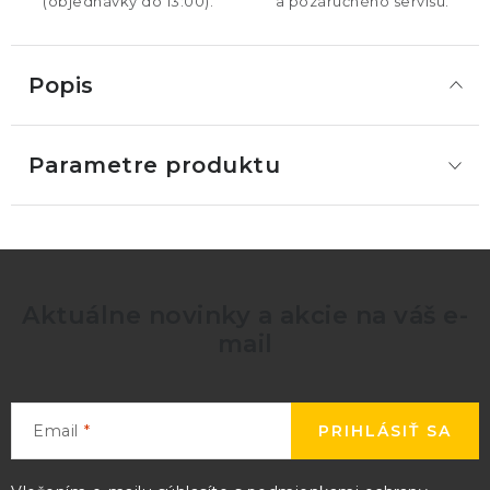
(objednávky do 13:00).
a pozáručného servisu.
Popis
Parametre produktu
Aktuálne novinky a akcie na váš e-
mail
Email
PRIHLÁSIŤ SA