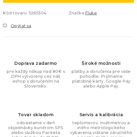
Kód tovaru:
5265304
Značka:
Fluke
Opýtať sa
Doprava zadarmo
Široké možnosti
pre každý nákup nad 80€ s
platby a doručenia pre vaše
DPH vytvorený cez náš
pohodlie. Prijímame
eshop s doručením na
platobné karty, Google Pay
Slovensko.
alebo Apple Pay.
Tovar skladom
Servis a kalibrácia
odosielame v deň
teplomerov, multimetrov a
objednávky kuriérom SPS
iného metrologického
alebo službou Packeta
vybavenia vrátane záručného