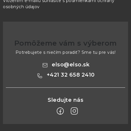
Vložením e-mailu súhlasíte s
podmienkami ochrany
osobných údajov
Pomôžeme vám s výberom
Potrebujete s niečím poradiť? Sme tu pre vás!
elso
@
elso.sk
+421 32 658 2410
Z