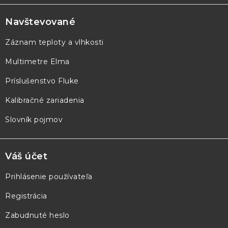
á
p
Navštevované
ä
Záznam teploty a vlhkosti
t
Multimetre Elma
i
e
Príslušenstvo Fluke
Kalibračné zariadenia
Slovník pojmov
Váš účet
Prihlásenie používateľa
Registrácia
Zabudnuté heslo