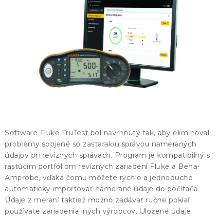
KONTAKTY
BLOG
ZNAČKY
Obchodné podmienky
GDPR
Slovník pojmov
Software Fluke TruTest bol navrhnutý tak, aby eliminoval
problémy spojené so zastaralou správou nameraných
údajov pri revíznych správach. Program je kompatibilný s
rastúcim portfóliom revíznych zariadení Fluke a Beha-
Amprobe, vďaka čomu môžete rýchlo a jednoducho
automaticky importovať namerané údaje do počítača.
Údaje z meraní taktiež možno zadávať ručne pokiaľ
používate zariadenia iných výrobcov. Uložené údaje