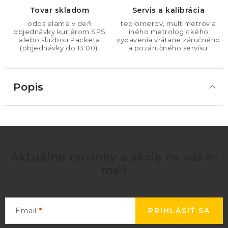
Tovar skladom
Servis a kalibrácia
odosielame v deň
teplomerov, multimetrov a
objednávky kuriérom SPS
iného metrologického
alebo službou Packeta
vybavenia vrátane záručného
(objednávky do 13:00).
a pozáručného servisu.
Popis
Aktuálne novinky a akcie na váš e-
mail
Email
PRIHLÁSIŤ SA