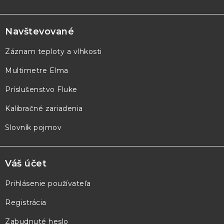
Z
á
p
Navštevované
ä
Záznam teploty a vlhkosti
t
Multimetre Elma
i
e
Príslušenstvo Fluke
Kalibračné zariadenia
Slovník pojmov
Váš účet
Prihlásenie používateľa
Registrácia
Zabudnuté heslo