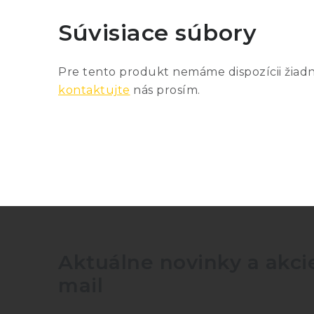
Súvisiace súbory
Pre tento produkt nemáme dispozícii žiad
kontaktujte
nás prosím.
Aktuálne novinky a akcie
mail