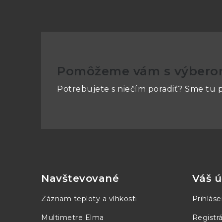
Pomôžeme vám s výber
Potrebujete s niečím poradiť? Sme tu p
Z
á
p
Navštevované
Váš ú
ä
Záznam teploty a vlhkosti
Prihláse
t
Multimetre Elma
Registrá