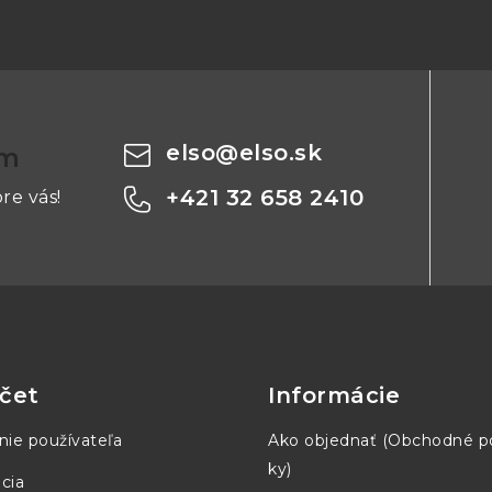
elso
@
elso.sk
om
+421 32 658 2410
re vás!
čet
Informácie
nie používateľa
Ako objednať (Obchodné 
ky)
cia