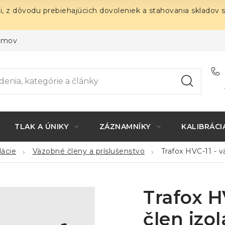
i, z dôvodu prebiehajúcich dovoleniek a sťahovania skladov 
ojmov
TLAK A ÚNIKY
ZÁZNAMNÍKY
KALIBRÁCI
lácie
Väzobné členy a príslušenstvo
Trafox HVC-11 - 
Trafox H
člen izo