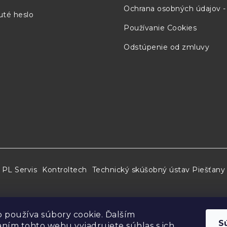
Ochrana osobných údajov 
té heslo
Používanie Cookies
Odstúpenie od zmluvy
PL Servis
Kontroltech
Technický skúšobný ústav Piešťany
 používa súbory cookie. Ďalším
S
ním tohto webu vyjadrujete súhlas s ich