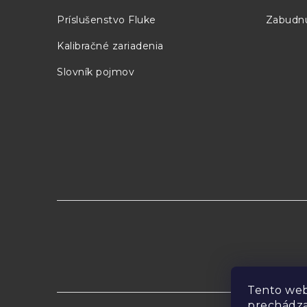
i
Príslušenstvo Fluke
Zabudnu
e
Kalibračné zariadenia
Slovník pojmov
Tento web
prechádza