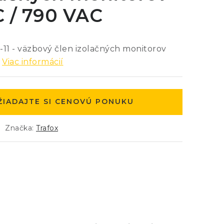
C / 790 VAC
1 - väzbový člen izolačných monitorov
Viac informácií
ŽIADAJTE SI CENOVÚ PONUKU
Značka:
Trafox