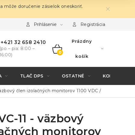
sa môže doručenie zásielok oneskoriť.
Prihlásenie
Registrácia
Prázdny
+421 32 658 2410
(po – pia: 8:00 –
16:00)
NÁKUPNÝ
košík
KOŠÍK
A
TLAČ DPS
OSTATNÉ
KONTAKTY
väzbový člen izolačných monitorov 1100 VDC /
VC-11 - väzbový
lačných monitorov