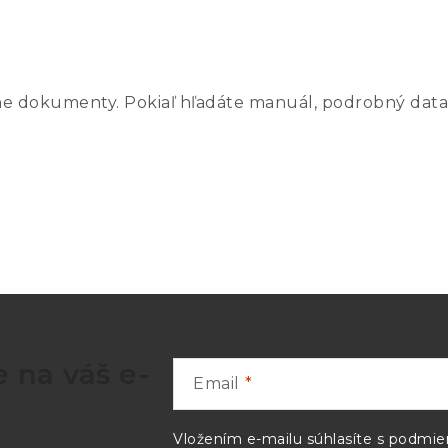
ne dokumenty. Pokiaľ hľadáte manuál, podrobný data
 na váš e-
Email
Vložením e-mailu súhlasíte s
podmien