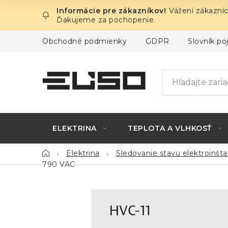
Prejsť
Vážení zákazníc
na
Ďakujeme za pochopenie.
obsah
Obchodné podmienky
GDPR
Slovník p
ELEKTRINA
TEPLOTA A VLHKOSŤ
Domov
Elektrina
Sledovanie stavu elektroinšta
790 VAC