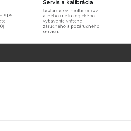
Servis a kalibrácia
teplomerov, multimetrov
om SPS
a iného metrologického
eta
vybavenia vrátane
0).
záručného a pozáručného
servisu.