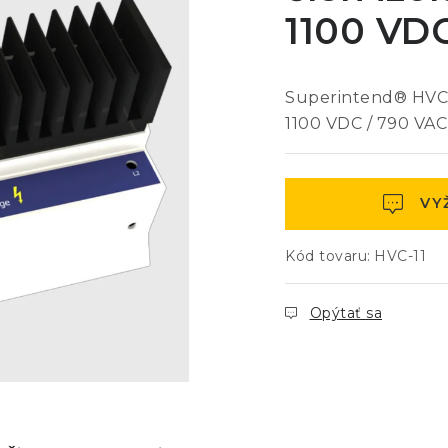
1100 VD
Superintend® HVC-1
1100 VDC / 790 VAC
VY
Kód tovaru:
HVC-11
Opýtať sa