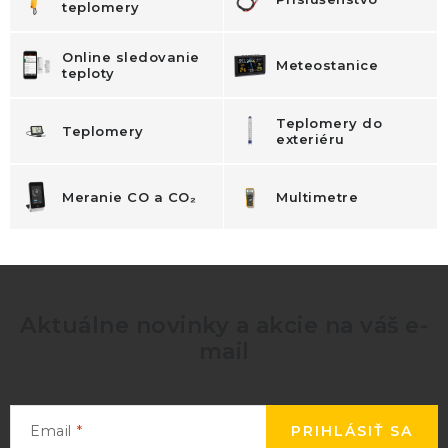
teplomery
Online sledovanie
Meteostanice
teploty
Teplomery do
Teplomery
exteriéru
Meranie CO a CO₂
Multimetre
Aktuálne novinky a akcie na váš e-
mail
Email
PRIHLÁSIŤ SA