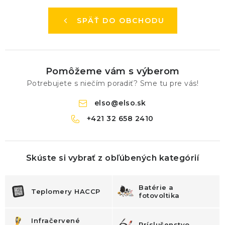
KONTAKTY
SPÄŤ DO OBCHODU
BLOG
ZNAČKY
Pomôžeme vám s výberom
Obchodné podmienky
GDPR
Slovník pojmov
Potrebujete s niečím poradiť? Sme tu pre vás!
elso
@
elso.sk
+421 32 658 2410
Skúste si vybrať z obľúbených kategórií
Batérie a
Teplomery HACCP
fotovoltika
Infračervené
Príslušenstvo