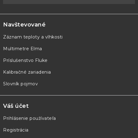
Z
á
p
Navštevované
ä
Záznam teploty a vlhkosti
t
Multimetre Elma
i
e
Príslušenstvo Fluke
Kalibračné zariadenia
Slovník pojmov
Váš účet
Prihlásenie používateľa
Registrácia