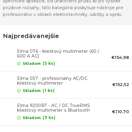
KONTAKTY
špecifické aplikácie, od únikového prúdu až po vysoké
prúdové rozsahy, táto kategória poskytuje nástroje pre
profesionálov v oblasti elektrotechniky, údržby a opráv.
BLOG
ZNAČKY
Najpredávanejšie
Obchodné podmienky
GDPR
Slovník pojmov
Elma 076 - kliešťový multimeter (60 /
600 A AC)
€154,98
(5 ks)
Skladom
Elma 037 - profesionálny AC/DC
kliešťový multimeter
€152,52
(1 ks)
Skladom
Elma 9200BT - AC / DC TrueRMS
kliešťový multimeter s Bluetooth
€110,70
(3 ks)
Skladom