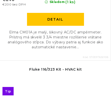
(1 ks)
Skladom
€200 bez DPH
DETAIL
Elma CM01A je malý, šikovný AC/DC ampérmeter.
Prístroj má skvelé 3 3/4 miestne rozlíšenie vrátane
analógového stĺpca. Do výbavy patria aj funkcie ako
automatické nastavenie...
Kód:
5703317650108
Fluke 116/323 Kit - HVAC kit
Tip