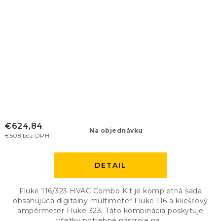
€624,84
Na objednávku
€508 bez DPH
DETAIL
Fluke 116/323 HVAC Combo Kit je kompletná sada
obsahujúca digitálny multimeter Fluke 116 a kliešťový
ampérmeter Fluke 323. Táto kombinácia poskytuje
všetky potrebné nástroje na...