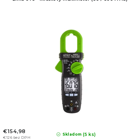
u
o
k
d
t
u
o
k
v
t
o
v
€154,98
(5 ks)
Skladom
€126 bez DPH