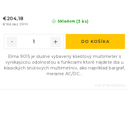
€204,18
(3 ks)
Skladom
€166 bez DPH
DO KOŠÍKA
Elma 9015 je slušne vybavený kliešťový multimeter s
vynikajúcou odolnosťou a funkciami ktoré nájdete iba u
klasických šnúrových multimetrov, ako napríklad bargraf,
meranie AC/DC...
Kód:
5706445500222
O
v
l