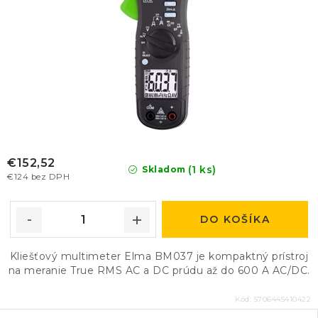
€152,52
(1 ks)
Skladom
€124 bez DPH
DO KOŠÍKA
Kliešťový multimeter Elma BM037 je kompaktný prístroj
na meranie True RMS AC a DC prúdu až do 600 A AC/DC.
Kód:
5706445410422