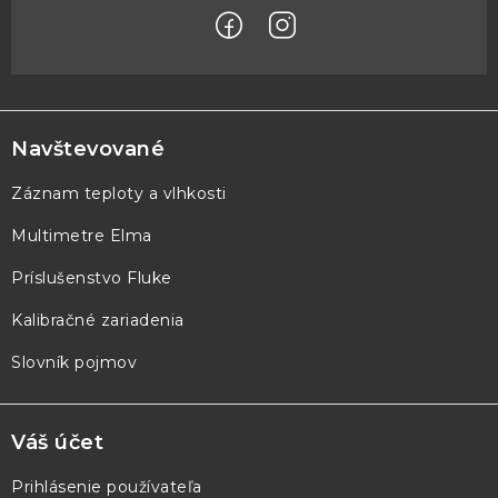
Z
á
p
Navštevované
ä
Záznam teploty a vlhkosti
t
Multimetre Elma
i
e
Príslušenstvo Fluke
Kalibračné zariadenia
Slovník pojmov
Váš účet
Prihlásenie používateľa