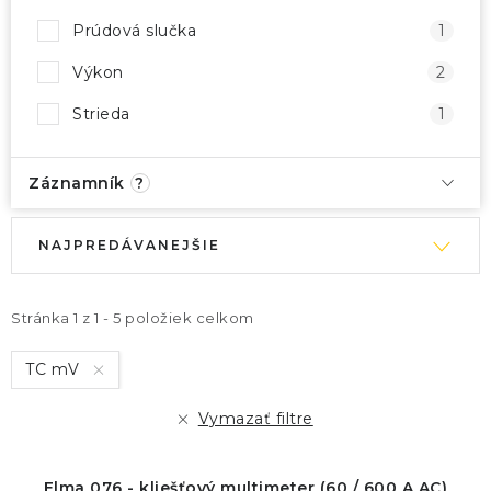
Prúdová slučka
1
Výkon
2
Strieda
1
Záznamník
?
V
R
NAJPREDÁVANEJŠIE
ý
a
p
d
i
e
Stránka
1
z
1
-
5
položiek celkom
s
n
TC mV
p
i
r
e
Vymazať filtre
o
p
d
r
Elma 076 - kliešťový multimeter (60 / 600 A AC)