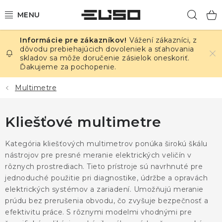
Prejsť
Hľad
na
obsah
Vážení zákazníci, z
ELEKTRINA
dôvodu prebiehajúcich dovoleniek a sťahovania
skladov sa môže doručenie zásielok oneskoriť.
Ďakujeme za pochopenie.
TEPLOTA A VLHKOSŤ
Multimetre
TLAK A ÚNIKY
Kliešťové multimetre
ZÁZNAMNÍKY
Kategória kliešťových multimetrov ponúka širokú škálu
KALIBRÁCIA
nástrojov pre presné meranie elektrických veličín v
rôznych prostrediach. Tieto prístroje sú navrhnuté pre
TLAČ DPS
jednoduché použitie pri diagnostike, údržbe a opravách
elektrických systémov a zariadení. Umožňujú meranie
OSTATNÉ
prúdu bez prerušenia obvodu, čo zvyšuje bezpečnosť a
efektivitu práce. S rôznymi modelmi vhodnými pre