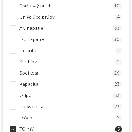
Špičkový prúd
10
Unikajúce prúdy
4
AC napätie
33
DC napätie
30
Polarita
1
Sled fáz
2
Spojitosť
29
Kapacita
23
Odpor
33
Frekvencia
23
Dióda
7
TC mV
5