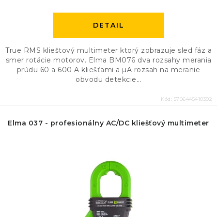
DETAIL
True RMS klieštový multimeter ktorý zobrazuje sled fáz a
smer rotácie motorov. Elma BM076 dva rozsahy merania
prúdu 60 a 600 A kliešťami a µA rozsah na meranie
obvodu detekcie...
Kód:
5706445410392
Elma 037 - profesionálny AC/DC kliešťový multimeter