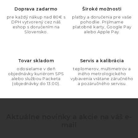
á
d
Doprava zadarmo
Široké možnosti
a
pre každý nákup nad 80€ s
platby a doručenia pre vaše
DPH vytvorený cez náš
pohodlie. Prijímame
c
eshop s doručením na
platobné karty, Google Pay
i
Slovensko.
alebo Apple Pay.
e
p
r
Tovar skladom
Servis a kalibrácia
v
odosielame v deň
teplomerov, multimetrov a
k
objednávky kuriérom SPS
iného metrologického
y
alebo službou Packeta
vybavenia vrátane záručného
(objednávky do 13:00).
a pozáručného servisu.
v
ý
p
i
Aktuálne novinky a akcie na váš e-
s
mail
u