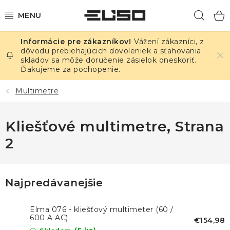
Prejsť
Hľad
na
obsah
Vážení zákazníci, z
ELEKTRINA
dôvodu prebiehajúcich dovoleniek a sťahovania
skladov sa môže doručenie zásielok oneskoriť.
Ďakujeme za pochopenie.
TEPLOTA A VLHKOSŤ
Multimetre
TLAK A ÚNIKY
Kliešťové multimetre
, Strana
ZÁZNAMNÍKY
2
KALIBRÁCIA
TLAČ DPS
Najpredávanejšie
OSTATNÉ
Elma 076 - kliešťový multimeter (60 /
600 A AC)
€154,98