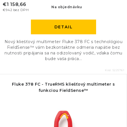
€1 158,66
Na objednávku
€942 bez DPH
DETAIL
Nový kliešťový multimeter Fluke 378 FC s technológiou
FieldSense™ vám bezkontaktne odmeria napätie bez
nutnosti pripájania sa na odizolovaný vodič, vďaka čomu
bude vaša práca...
Kód:
5225761
Fluke 378 FC - TrueRMS kliešťový multimeter s
funkciou FieldSense™