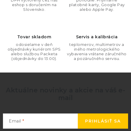
v
DPH vytvorený cez náš
pohodlie. Prijímame
n
eshop s doručením na
platobné karty, Google Pay
k
Slovensko.
alebo Apple Pay.
i
y
e
v
ý
Tovar skladom
Servis a kalibrácia
p
i
odosielame v deň
teplomerov, multimetrov a
objednávky kuriérom SPS
iného metrologického
s
alebo službou Packeta
vybavenia vrátane záručného
(objednávky do 13:00).
a pozáručného servisu.
u
Aktuálne novinky a akcie na váš e-
mail
Email
PRIHLÁSIŤ SA