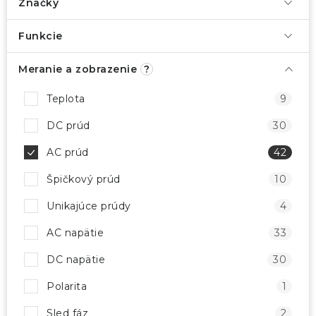
Značky
Funkcie
Meranie a zobrazenie
?
Teplota
9
DC prúd
30
AC prúd
42
Špičkový prúd
10
Unikajúce prúdy
4
AC napätie
33
DC napätie
30
Polarita
1
Sled fáz
2