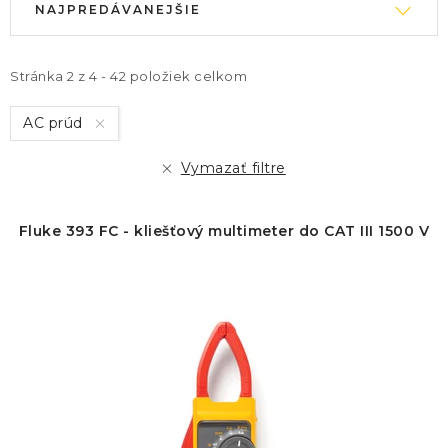
NAJPREDÁVANEJŠIE
ý
a
p
d
i
e
Stránka
2
z
4
-
42
položiek celkom
s
n
AC prúd
p
i
r
e
Vymazať filtre
o
p
d
r
Fluke 393 FC - kliešťový multimeter do CAT III 1500 V
u
o
k
d
t
u
o
k
v
t
o
v