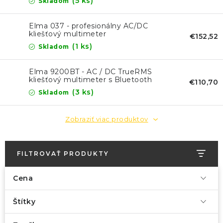
KONTAKTY
(5 ks)
Skladom
Elma 037 - profesionálny AC/DC
BLOG
kliešťový multimeter
€152,52
(1 ks)
Skladom
ZNAČKY
Elma 9200BT - AC / DC TrueRMS
kliešťový multimeter s Bluetooth
Obchodné podmienky
GDPR
Slovník pojmov
€110,70
(3 ks)
Skladom
Zobraziť viac produktov
FILTROVAŤ PRODUKTY
Cena
Štítky