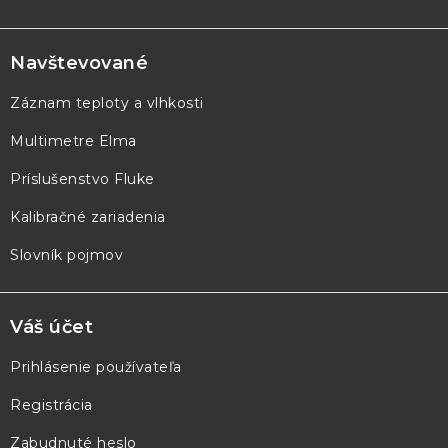
Z
á
p
Navštevované
ä
Záznam teploty a vlhkosti
t
Multimetre Elma
i
e
Príslušenstvo Fluke
Kalibračné zariadenia
Slovník pojmov
Váš účet
Prihlásenie používateľa
Registrácia
Zabudnuté heslo