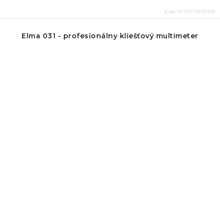
Kód:
5703317650108
Elma 031 - profesionálny kliešťový multimeter