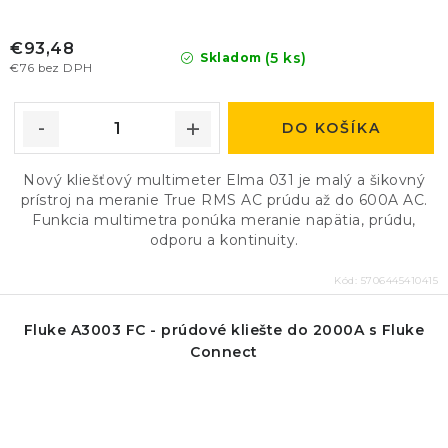
€93,48
(5 ks)
Skladom
€76 bez DPH
DO KOŠÍKA
Nový kliešťový multimeter Elma 031 je malý a šikovný
prístroj na meranie True RMS AC prúdu až do 600A AC.
Funkcia multimetra ponúka meranie napätia, prúdu,
odporu a kontinuity.
Kód:
5706445410415
Fluke A3003 FC - prúdové kliešte do 2000A s Fluke
Connect