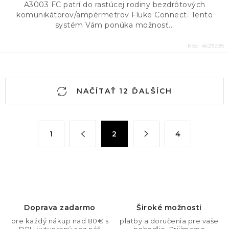
A3003 FC patrí do rastúcej rodiny bezdrôtových
komunikátorov/ampérmetrov Fluke Connect. Tento
systém Vám ponúka možnosť...
Kód:
4629295
O
NAČÍTAŤ 12 ĎALŠÍCH
v
l
á
S
1
2
4
d
t
a
r
c
á
n
i
k
e
o
p
Doprava zadarmo
Široké možnosti
v
r
pre každý nákup nad 80€ s
platby a doručenia pre vaše
a