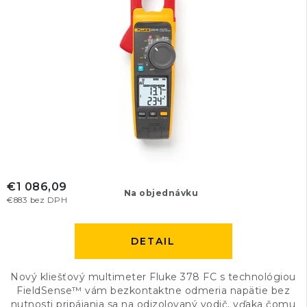
€1 086,09
Na objednávku
€883 bez DPH
DETAIL
Nový kliešťový multimeter Fluke 378 FC s technológiou
FieldSense™ vám bezkontaktne odmeria napätie bez
nutnosti pripájania sa na odizolovaný vodič, vďaka čomu