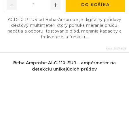
DO KOŠÍKA
ACD-10 PLUS od Beha-Amprobe je digitálny prúdový
klešťový multimeter, ktorý ponúka meranie prúdu,
napätia a odporu, testovanie diód, meranie kapacity a
frekvencie, a funkciu...
Kód:
3037808
Beha Amprobe ALC-110-EUR - ampérmeter na
detekciu unikajúcich prúdov