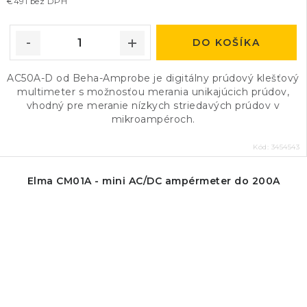
€491 bez DPH
DO KOŠÍKA
AC50A-D od Beha-Amprobe je digitálny prúdový klešťový
multimeter s možnosťou merania unikajúcich prúdov,
vhodný pre meranie nízkych striedavých prúdov v
mikroampéroch.
Kód:
3454543
Elma CM01A - mini AC/DC ampérmeter do 200A