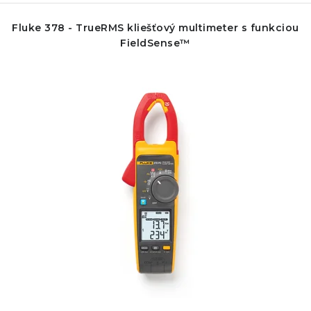
Fluke 378 - TrueRMS kliešťový multimeter s funkciou
FieldSense™