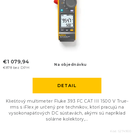
€1 079,94
Na objednávku
€878 bez DPH
DETAIL
Kliešťový multimeter Fluke 393 FC CAT III 1500 V True-
rms s iFlex je určený pre technikov, ktorí pracujú na
vysokonapäťových DC sústavách, akými sú napríklad
solárne kolektory,...
Kód:
5274900