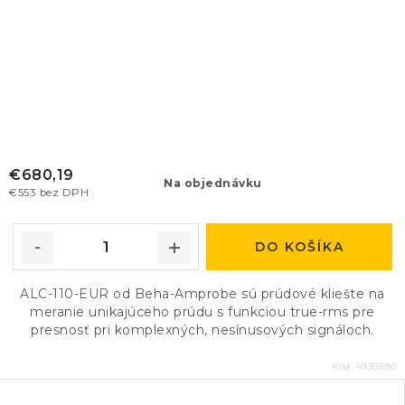
€680,19
Na objednávku
€553 bez DPH
DO KOŠÍKA
ALC-110-EUR od Beha-Amprobe sú prúdové kliešte na
meranie unikajúceho prúdu s funkciou true-rms pre
presnosť pri komplexných, nesínusových signáloch.
Kód:
4930890