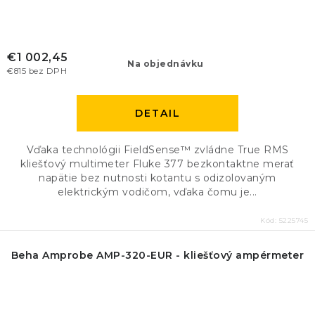
€1 002,45
Na objednávku
€815 bez DPH
DETAIL
Vďaka technológii FieldSense™ zvládne True RMS
kliešťový multimeter Fluke 377 bezkontaktne merať
napätie bez nutnosti kotantu s odizolovaným
elektrickým vodičom, vďaka čomu je...
Kód:
5225745
Beha Amprobe AMP-320-EUR - kliešťový ampérmeter