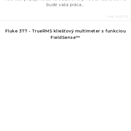
bude vaša práca...
Kód:
5225723
Fluke 377 - TrueRMS kliešťový multimeter s funkciou
FieldSense™