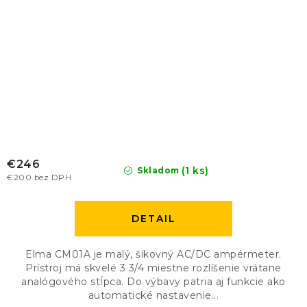
€246
(1 ks)
Skladom
€200 bez DPH
DETAIL
Elma CM01A je malý, šikovný AC/DC ampérmeter.
Prístroj má skvelé 3 3/4 miestne rozlíšenie vrátane
analógového stĺpca. Do výbavy patria aj funkcie ako
automatické nastavenie...