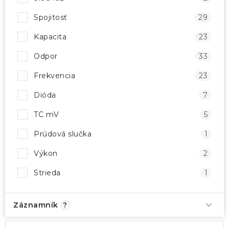
Spojitosť
29
Kapacita
23
Odpor
33
Frekvencia
23
Dióda
7
TC mV
5
Prúdová slučka
1
Výkon
2
Strieda
1
Záznamník
?
V
R