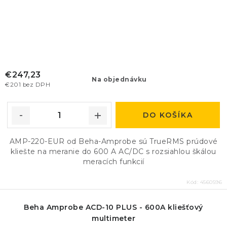
€247,23
Na objednávku
€201 bez DPH
DO KOŠÍKA
AMP-220-EUR od Beha-Amprobe sú TrueRMS prúdové
kliešte na meranie do 600 A AC/DC s rozsiahlou škálou
meracích funkcií
Kód:
4560596
Beha Amprobe ACD-10 PLUS - 600A kliešťový
multimeter