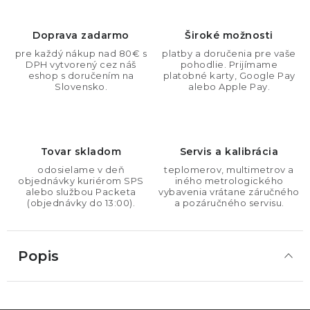
Doprava zadarmo
Široké možnosti
pre každý nákup nad 80€ s
platby a doručenia pre vaše
DPH vytvorený cez náš
pohodlie. Prijímame
eshop s doručením na
platobné karty, Google Pay
Slovensko.
alebo Apple Pay.
Tovar skladom
Servis a kalibrácia
odosielame v deň
teplomerov, multimetrov a
objednávky kuriérom SPS
iného metrologického
alebo službou Packeta
vybavenia vrátane záručného
(objednávky do 13:00).
a pozáručného servisu.
Popis