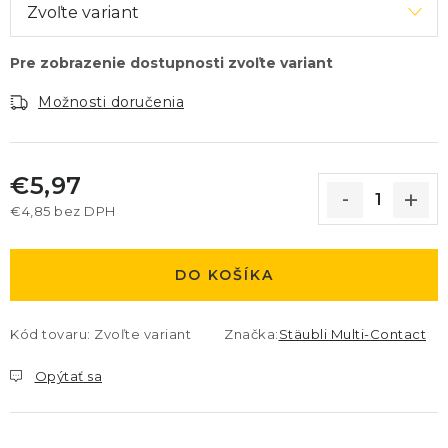
Možnosti doručenia
€5,97
€4,85 bez DPH
Jednotková cena:
DO KOŠÍKA
Kód tovaru:
Zvoľte variant
Značka:
Stäubli Multi-Contact
Opýtať sa