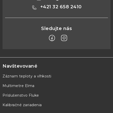
+421 32 658 2410
Z
á
p
Navštevované
ä
Záznam teploty a vlhkosti
t
Multimetre Elma
i
e
Príslušenstvo Fluke
Kalibračné zariadenia