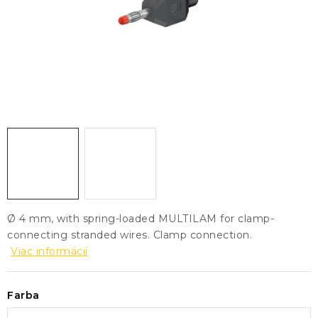
KONTAKTY
BLOG
ZNAČKY
Obchodné podmienky
GDPR
Slovník pojmov
Ø 4 mm, with spring-loaded MULTILAM for clamp-
connecting stranded wires. Clamp connection.
Viac informácií
Farba