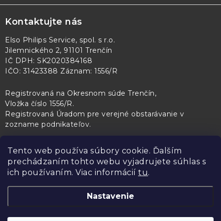
Kontaktujte nás
Elso Philips Service, spol. s r.o.
Jilemnického 2, 91101 Trenčín
IČ DPH: SK2020384168
IČO: 31423388 Záznam: 1556/R
Registrovaná na Okresnom súde Trenčín,
Vložka číslo 1556/R
.
Registrovaná Úradom pre verejné obstarávanie v
zozname podnikateľov
.
Tento web používa súbory cookie. Ďalším
prechádzaním tohto webu vyjadrujete súhlas s
PL Servis
Kontroltech
Technický skúšobný ústav Piešťany
ich používaním. Viac informácií
tu
.
Nastavenie
Copyright 2026
Elso Philips Service
. Všetky práva vyhradené.
Upraviť