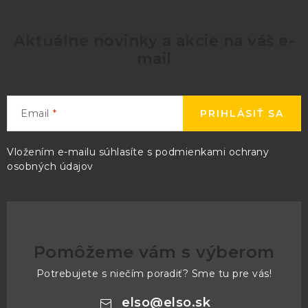
Aktuálne novinky a akcie na váš e-
mail
Email
PRIHLÁSIŤ SA
Vložením e-mailu súhlasíte s
podmienkami ochrany
osobných údajov
Pomôžeme vám s výberom
Potrebujete s niečím poradiť? Sme tu pre vás!
elso
@
elso.sk