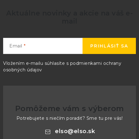
Aktuálne novinky a akcie na váš e-
mail
Email
PRIHLÁSIŤ SA
Vložením e-mailu súhlasíte s
podmienkami ochrany
osobných údajov
Pomôžeme vám s výberom
Potrebujete s niečím poradiť? Sme tu pre vás!
elso
@
elso.sk