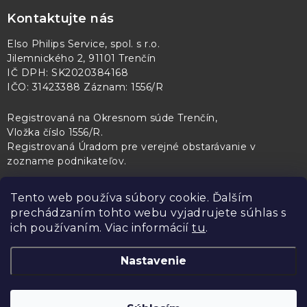
Kontaktujte nás
Elso Philips Service, spol. s r.o.
Jilemnického 2, 91101 Trenčín
IČ DPH: SK2020384168
IČO: 31423388 Záznam: 1556/R
Registrovaná na Okresnom súde Trenčín,
Vložka číslo 1556/R
.
Registrovaná Úradom pre verejné obstarávanie v
zozname podnikateľov
.
Tento web používa súbory cookie. Ďalším
prechádzaním tohto webu vyjadrujete súhlas s
PL Servis
Kontroltech
Technický skúšobný ústav Piešťany
ich používaním. Viac informácií
tu
.
Nastavenie
Copyright 2026
Elso Philips Service
. Všetky práva vyhradené.
Upraviť