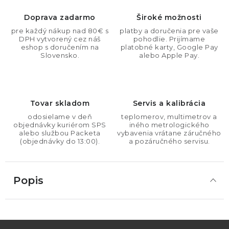
Doprava zadarmo
Široké možnosti
pre každý nákup nad 80€ s
platby a doručenia pre vaše
DPH vytvorený cez náš
pohodlie. Prijímame
eshop s doručením na
platobné karty, Google Pay
Slovensko.
alebo Apple Pay.
Tovar skladom
Servis a kalibrácia
odosielame v deň
teplomerov, multimetrov a
objednávky kuriérom SPS
iného metrologického
alebo službou Packeta
vybavenia vrátane záručného
(objednávky do 13:00).
a pozáručného servisu.
Popis