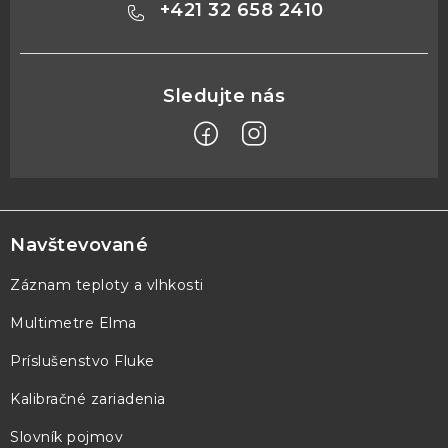
+421 32 658 2410
Z
á
p
Navštevované
ä
Záznam teploty a vlhkosti
t
Multimetre Elma
i
e
Príslušenstvo Fluke
Kalibračné zariadenia
Slovník pojmov