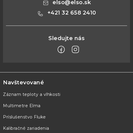
elso
@
elso.sk
+421 32 658 2410
Z
á
p
Navštevované
ä
Záznam teploty a vlhkosti
t
Multimetre Elma
i
e
Príslušenstvo Fluke
Kalibračné zariadenia