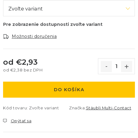
Možnosti doručenia
od
€2,93
od
€2,38
bez DPH
Jednotková cena:
DO KOŠÍKA
Kód tovaru:
Zvoľte variant
Značka:
Stäubli Multi-Contact
Opýtať sa