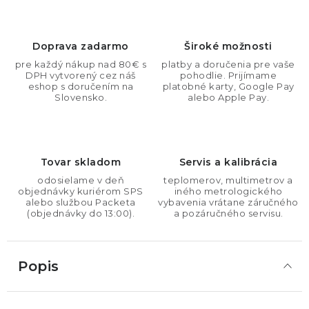
Doprava zadarmo
Široké možnosti
pre každý nákup nad 80€ s
platby a doručenia pre vaše
DPH vytvorený cez náš
pohodlie. Prijímame
eshop s doručením na
platobné karty, Google Pay
Slovensko.
alebo Apple Pay.
Tovar skladom
Servis a kalibrácia
odosielame v deň
teplomerov, multimetrov a
objednávky kuriérom SPS
iného metrologického
alebo službou Packeta
vybavenia vrátane záručného
(objednávky do 13:00).
a pozáručného servisu.
Popis