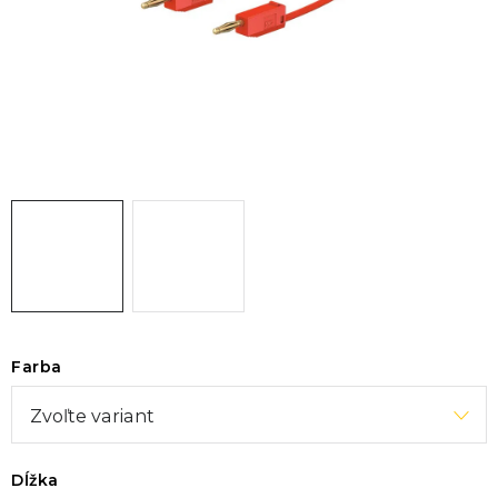
KONTAKTY
BLOG
ZNAČKY
Obchodné podmienky
GDPR
Slovník pojmov
Farba
Dĺžka