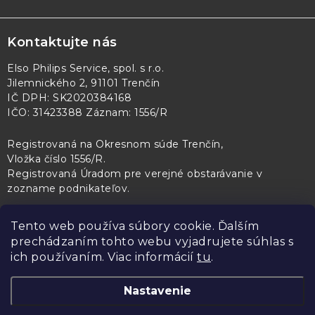
Kontaktujte nás
Elso Philips Service, spol. s r.o.
Jilemnického 2, 91101 Trenčín
IČ DPH: SK2020384168
IČO: 31423388 Záznam: 1556/R
Registrovaná na Okresnom súde Trenčín,
Vložka číslo 1556/R
.
Registrovaná Úradom pre verejné obstarávanie v
zozname podnikateľov
.
Tento web používa súbory cookie. Ďalším
prechádzaním tohto webu vyjadrujete súhlas s
PL Servis
Kontroltech
Technický skúšobný ústav Piešťany
ich používaním. Viac informácií
tu
.
Nastavenie