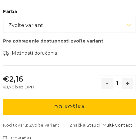
Farba
Možnosti doručenia
€2,16
€1,76 bez DPH
Jednotková cena:
DO KOŠÍKA
Kód tovaru:
Zvoľte variant
Značka:
Stäubli Multi-Contact
Opýtať sa