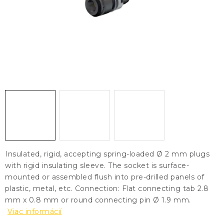
KONTAKTY
BLOG
ZNAČKY
Obchodné podmienky
GDPR
Slovník pojmov
Insulated, rigid, accepting spring-loaded Ø 2 mm plugs
with rigid insulating sleeve. The socket is surface-
mounted or assembled flush into pre-drilled panels of
plastic, metal, etc. Connection: Flat connecting tab 2.8
mm x 0.8 mm or round connecting pin Ø 1.9 mm.
Viac informácií