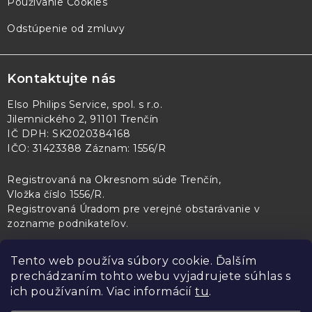
Používanie Cookies
Odstúpenie od zmluvy
Kontaktujte nás
Elso Philips Service, spol. s r.o.
Jilemnického 2, 91101 Trenčín
IČ DPH: SK2020384168
IČO: 31423388 Záznam: 1556/R
Registrovaná na Okresnom súde Trenčín,
Vložka číslo 1556/R
.
Registrovaná Úradom pre verejné obstarávanie v
zozname podnikateľov
.
Tento web používa súbory cookie. Ďalším
prechádzaním tohto webu vyjadrujete súhlas s
PL Servis
Kontroltech
Technický skúšobný ústav Piešťany
ich používaním. Viac informácií
tu
.