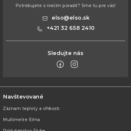
Potrebujete s niečím poradiť? Sme tu pre vás!
elso
@
elso.sk
+421 32 658 2410
Z
á
p
Navštevované
ä
Záznam teploty a vlhkosti
t
Multimetre Elma
i
e
Príslušenstvo Fluke