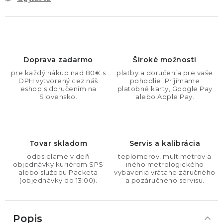
Doprava zadarmo
Široké možnosti
pre každý nákup nad 80€ s
platby a doručenia pre vaše
DPH vytvorený cez náš
pohodlie. Prijímame
eshop s doručením na
platobné karty, Google Pay
Slovensko.
alebo Apple Pay.
Tovar skladom
Servis a kalibrácia
odosielame v deň
teplomerov, multimetrov a
objednávky kuriérom SPS
iného metrologického
alebo službou Packeta
vybavenia vrátane záručného
(objednávky do 13:00).
a pozáručného servisu.
Popis