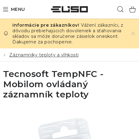
Prejsť
Hľad
na
obsah
Vážení zákazníci, z
ELEKTRINA
dôvodu prebiehajúcich dovoleniek a sťahovania
skladov sa môže doručenie zásielok oneskoriť.
Ďakujeme za pochopenie.
TEPLOTA A VLHKOSŤ
Záznamníky teploty a vlhkosti
TLAK A ÚNIKY
Tecnosoft TempNFC -
ZÁZNAMNÍKY
Mobilom ovládaný
KALIBRÁCIA
záznamník teploty
TLAČ DPS
OSTATNÉ