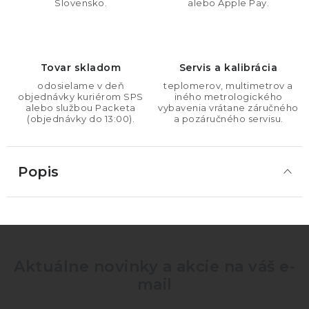
Slovensko.
alebo Apple Pay.
Tovar skladom
Servis a kalibrácia
odosielame v deň
teplomerov, multimetrov a
objednávky kuriérom SPS
iného metrologického
alebo službou Packeta
vybavenia vrátane záručného
(objednávky do 13:00).
a pozáručného servisu.
Popis
Aktuálne novinky a akcie na váš e-
mail