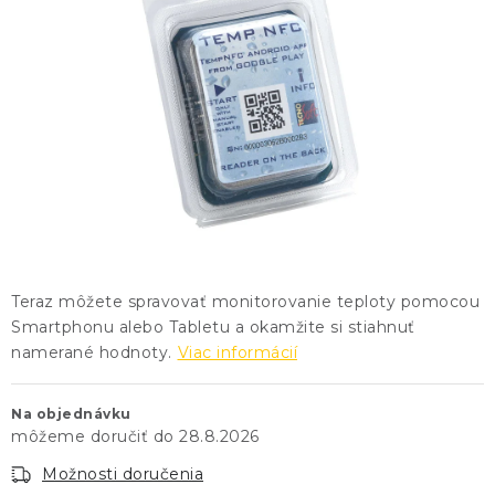
KONTAKTY
BLOG
ZNAČKY
Obchodné podmienky
GDPR
Slovník pojmov
Teraz
môžete
spravovať
monitorovanie teploty
pomocou
Smartphonu
alebo
Tabletu
a
okamžite si stiahnuť
namerané hodnoty.
Viac informácií
Na objednávku
28.8.2026
Možnosti doručenia