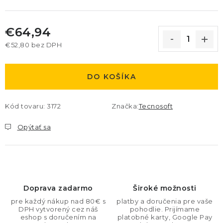
€64,94
€52,80 bez DPH
Jednotková cena:
DO KOŠÍKA
Kód tovaru:
3172
Značka:
Tecnosoft
Opýtať sa
Doprava zadarmo
Široké možnosti
pre každý nákup nad 80€ s
platby a doručenia pre vaše
DPH vytvorený cez náš
pohodlie. Prijímame
eshop s doručením na
platobné karty, Google Pay