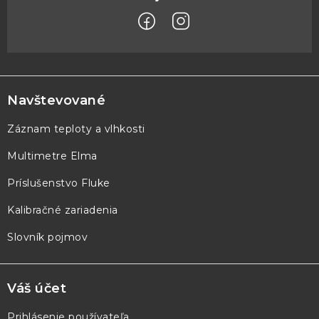
Z
á
p
Navštevované
ä
Záznam teploty a vlhkosti
t
Multimetre Elma
i
e
Príslušenstvo Fluke
Kalibračné zariadenia
Slovník pojmov
Váš účet
Prihlásenie používateľa