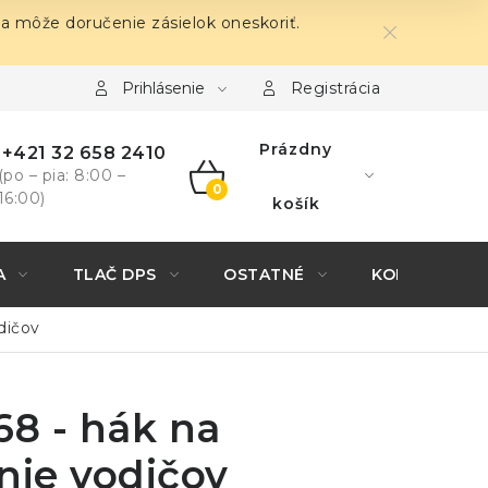
sa môže doručenie zásielok oneskoriť.
Prihlásenie
Registrácia
Prázdny
+421 32 658 2410
(po – pia: 8:00 –
16:00)
NÁKUPNÝ
košík
KOŠÍK
A
TLAČ DPS
OSTATNÉ
KONTAKTY
dičov
68 - hák na
nie vodičov