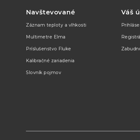
p
Navštevované
Váš ú
ä
Záznam teploty a vlhkosti
Prihláse
t
Multimetre Elma
Registrá
i
Príslušenstvo Fluke
Zabudnu
e
Kalibračné zariadenia
Slovník pojmov