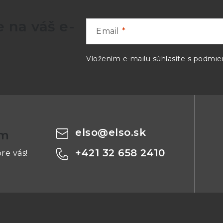
 na váš e-
Email
Vložením e-mailu súhlasíte s
podmien
elso
@
elso.sk
om
+421 32 658 2410
re vás!