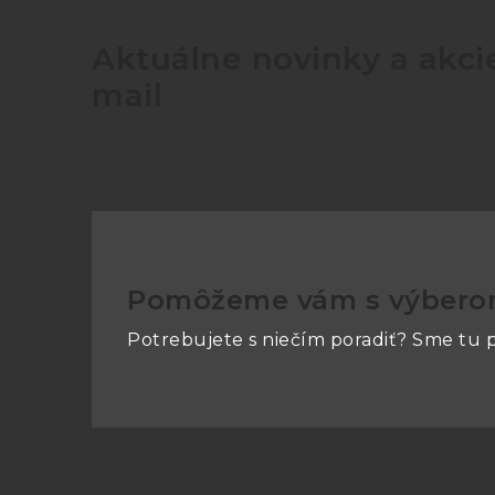
Aktuálne novinky a akcie
mail
Pomôžeme vám s výber
Potrebujete s niečím poradiť? Sme tu p
Z
á