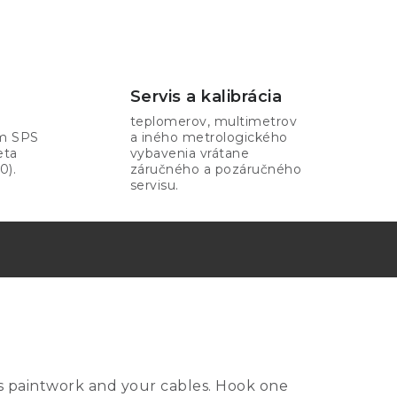
Servis a kalibrácia
teplomerov, multimetrov
om SPS
a iného metrologického
eta
vybavenia vrátane
0).
záručného a pozáručného
servisu.
"s paintwork and your cables. Hook one