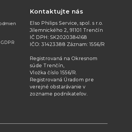
Kontaktujte nás
Elso Philips Service, spol. s r.o.
podmien
Jilemnického 2, 91101 Trenčín
IČ DPH: SK2020384168
- GDPR
IČO: 31423388 Záznam: 1556/R
Registrovaná na Okresnom
súde Trenčín,
Vložka číslo 1556/R
.
Registrovaná Úradom pre
verejné obstarávanie v
zozname podnikateľov
.