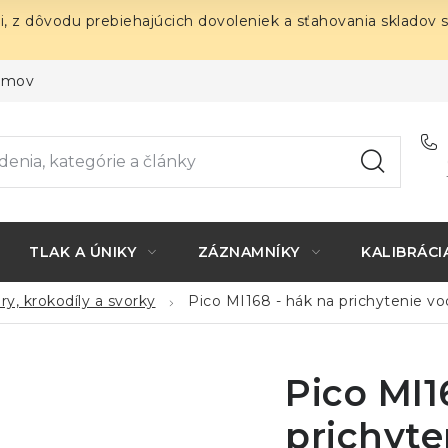
i, z dôvodu prebiehajúcich dovoleniek a sťahovania skladov 
ojmov
TLAK A ÚNIKY
ZÁZNAMNÍKY
KALIBRÁCI
ry, krokodíly a svorky
Pico MI168 - hák na prichytenie vo
Pico MI1
prichyte