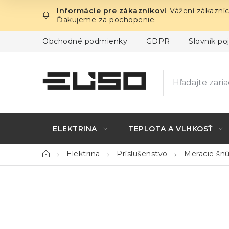
Prejsť
Vážení zákazníc
na
Ďakujeme za pochopenie.
obsah
Obchodné podmienky
GDPR
Slovník p
ELEKTRINA
TEPLOTA A VLHKOSŤ
Domov
Elektrina
Príslušenstvo
Meracie šnú