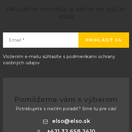
Aktuálne novinky a akcie na váš e-
mail
Email
PRIHLÁSIŤ SA
Vložením e-mailu súhlasíte s
podmienkami ochrany
osobných údajov
Pomôžeme vám s výberom
Potrebujete s niečím poradiť? Sme tu pre vás!
elso
@
elso.sk
+421 32 658 2410