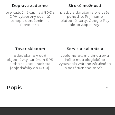
Doprava zadarmo
Široké možnosti
pre každý nákup nad 80€ s
platby a doručenia pre vaše
DPH vytvorený cez náš
pohodlie. Prijímame
eshop s doručením na
platobné karty, Google Pay
Slovensko.
alebo Apple Pay.
Tovar skladom
Servis a kalibrácia
odosielame v deň
teplomerov, multimetrov a
objednávky kuriérom SPS
iného metrologického
alebo službou Packeta
vybavenia vrátane záručného
(objednávky do 13:00).
a pozáručného servisu.
Popis