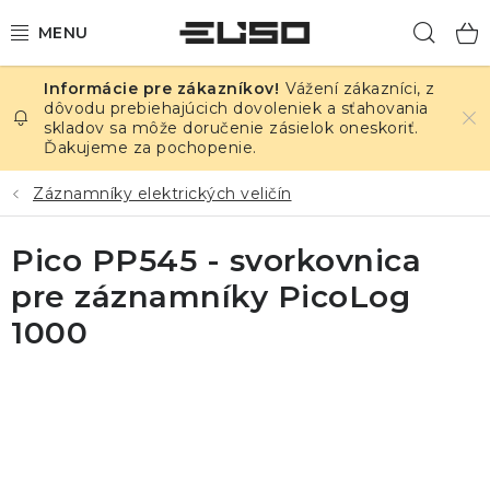
Prejsť
Hľad
na
obsah
Vážení zákazníci, z
ELEKTRINA
dôvodu prebiehajúcich dovoleniek a sťahovania
skladov sa môže doručenie zásielok oneskoriť.
Ďakujeme za pochopenie.
TEPLOTA A VLHKOSŤ
Záznamníky elektrických veličín
TLAK A ÚNIKY
Pico PP545 - svorkovnica
ZÁZNAMNÍKY
pre záznamníky PicoLog
KALIBRÁCIA
1000
TLAČ DPS
OSTATNÉ