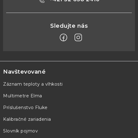
Z
á
p
Navštevované
ä
Záznam teploty a vlhkosti
t
Multimetre Elma
i
e
Príslušenstvo Fluke
Kalibračné zariadenia
Slovník pojmov