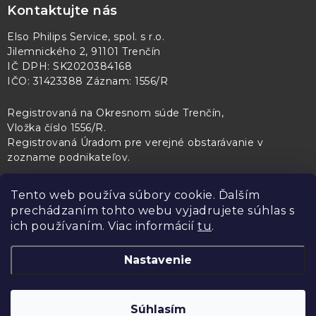
Kontaktujte nás
Elso Philips Service, spol. s r.o.
Jilemnického 2, 91101 Trenčín
IČ DPH: SK2020384168
IČO: 31423388 Záznam: 1556/R
Registrovaná na Okresnom súde Trenčín,
Vložka číslo 1556/R
.
Registrovaná Úradom pre verejné obstarávanie v
zozname podnikateľov
.
Tento web používa súbory cookie. Ďalším
prechádzaním tohto webu vyjadrujete súhlas s
PL Servis
Kontroltech
Technický skúšobný ústav Piešťany
ich používaním. Viac informácií
tu
.
Nastavenie
Copyright 2026
Elso Philips Service
. Všetky práva vyhradené.
Upraviť
Súhlasím
nastavenie cookies