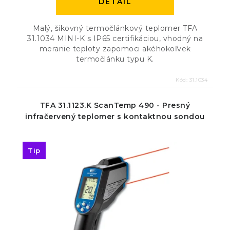
DETAIL
Malý, šikovný termočlánkový teplomer TFA
31.1034 MINI-K s IP65 certifikáciou, vhodný na
meranie teploty zapomoci akéhokoľvek
termočlánku typu K.
Kód:
31.1034
TFA 31.1123.K ScanTemp 490 - Presný
infračervený teplomer s kontaktnou sondou
Tip