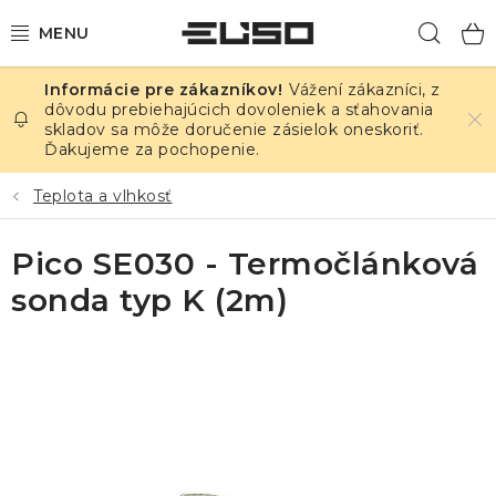
Prejsť
Hľad
na
obsah
Vážení zákazníci, z
ELEKTRINA
dôvodu prebiehajúcich dovoleniek a sťahovania
skladov sa môže doručenie zásielok oneskoriť.
Ďakujeme za pochopenie.
TEPLOTA A VLHKOSŤ
Teplota a vlhkosť
TLAK A ÚNIKY
Pico SE030 - Termočlánková
ZÁZNAMNÍKY
sonda typ K (2m)
KALIBRÁCIA
TLAČ DPS
OSTATNÉ