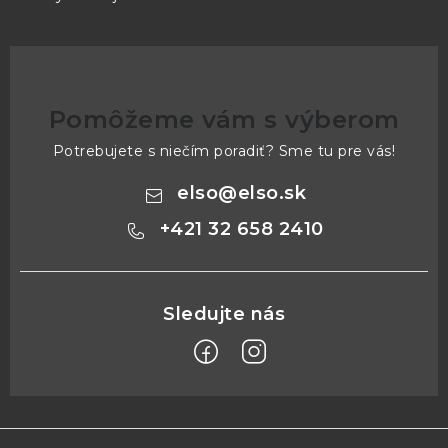
Pomôžeme vám s výberom
Potrebujete s niečím poradiť? Sme tu pre vás!
elso
@
elso.sk
+421 32 658 2410
Z
á