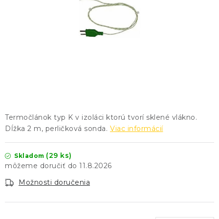
KONTAKTY
BLOG
ZNAČKY
Obchodné podmienky
GDPR
Slovník pojmov
Termočlánok typ K v izoláci ktorú tvorí sklené vlákno.
Dĺžka 2 m, perličková sonda.
Viac informácií
(29 ks)
Skladom
11.8.2026
Možnosti doručenia