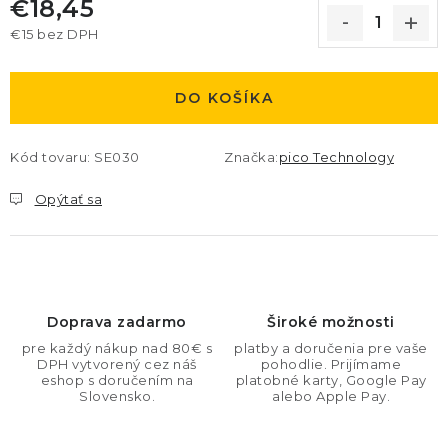
€18,45
€15 bez DPH
Jednotková cena:
DO KOŠÍKA
Kód tovaru:
SE030
Značka:
pico Technology
Opýtať sa
Doprava zadarmo
Široké možnosti
pre každý nákup nad 80€ s
platby a doručenia pre vaše
DPH vytvorený cez náš
pohodlie. Prijímame
eshop s doručením na
platobné karty, Google Pay
Slovensko.
alebo Apple Pay.