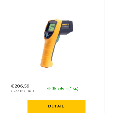
€286,59
(1 ks)
Skladom
€233 bez DPH
DETAIL