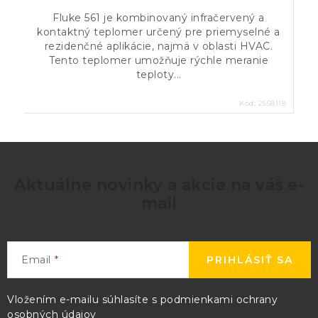
Fluke 561 je kombinovaný infračervený a
kontaktný teplomer určený pre priemyselné a
rezidenčné aplikácie, najmä v oblasti HVAC.
Tento teplomer umožňuje rýchle meranie
teploty...
Kód:
2558118
Aktuálne novinky a akcie na váš e-
mail
Email
PRIHLÁSIŤ SA
Vložením e-mailu súhlasíte s
podmienkami ochrany
osobných údajov