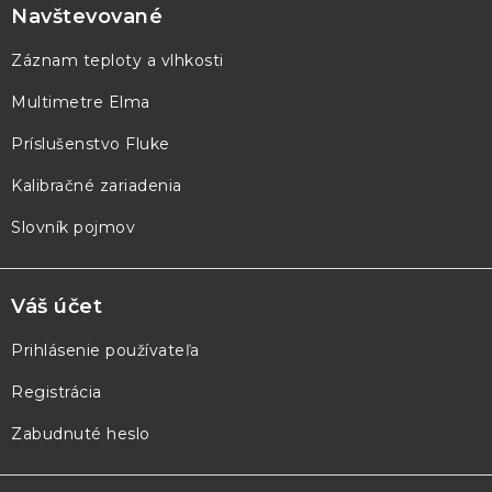
p
Navštevované
ä
Záznam teploty a vlhkosti
t
Multimetre Elma
i
e
Príslušenstvo Fluke
Kalibračné zariadenia
Slovník pojmov
Váš účet
Prihlásenie používateľa
Registrácia
Zabudnuté heslo