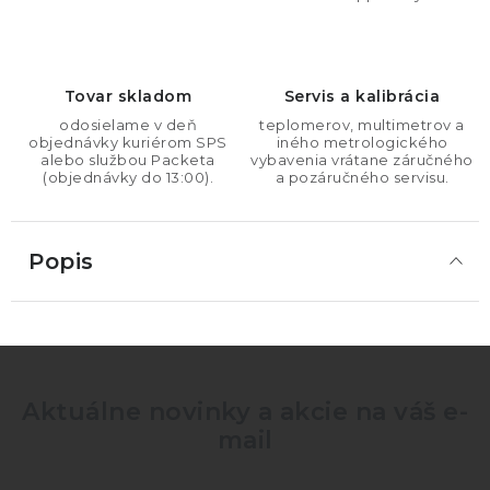
Tovar skladom
Servis a kalibrácia
odosielame v deň
teplomerov, multimetrov a
objednávky kuriérom SPS
iného metrologického
alebo službou Packeta
vybavenia vrátane záručného
(objednávky do 13:00).
a pozáručného servisu.
Popis
Aktuálne novinky a akcie na váš e-
mail