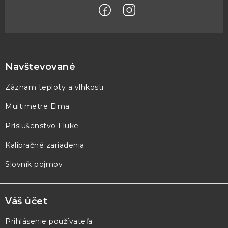
Z
á
p
Navštevované
ä
Záznam teploty a vlhkosti
t
Multimetre Elma
i
e
Príslušenstvo Fluke
Kalibračné zariadenia
Slovník pojmov
Váš účet
Prihlásenie používateľa