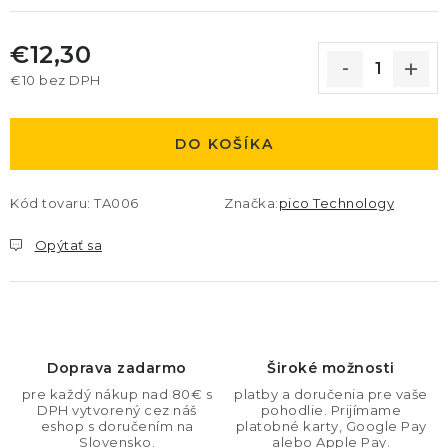
€12,30
€10 bez DPH
Jednotková cena:
DO KOŠÍKA
Kód tovaru:
TA006
Značka:
pico Technology
Opýtať sa
Doprava zadarmo
Široké možnosti
pre každý nákup nad 80€ s
platby a doručenia pre vaše
DPH vytvorený cez náš
pohodlie. Prijímame
eshop s doručením na
platobné karty, Google Pay
Slovensko.
alebo Apple Pay.