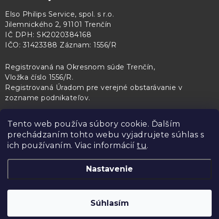
Elso Philips Service, spol. s r.o.
Jilemnického 2, 91101 Trenčín
IČ DPH: SK2020384168
IČO: 31423388 Záznam: 1556/R
Registrovaná na Okresnom súde Trenčín,
Vložka číslo 1556/R
.
Registrovaná Úradom pre verejné obstarávanie v
zozname podnikateľov
.
Tento web používa súbory cookie. Ďalším
prechádzaním tohto webu vyjadrujete súhlas s
PL Servis
Kontroltech
Technický skúšobný ústav Piešťany
ich používaním. Viac informácií
tu
.
Nastavenie
Copyright 2026
Elso Philips Service
. Všetky práva vyhradené.
Upraviť
Súhlasím
nastavenie cookies
Vytvoril Shoptet