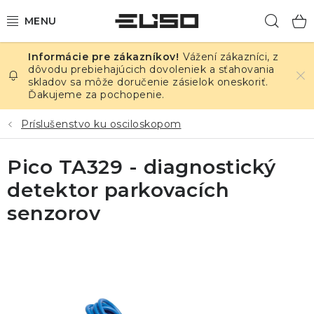
Prejsť
Hľad
na
obsah
Vážení zákazníci, z
ELEKTRINA
dôvodu prebiehajúcich dovoleniek a sťahovania
skladov sa môže doručenie zásielok oneskoriť.
Ďakujeme za pochopenie.
TEPLOTA A VLHKOSŤ
Príslušenstvo ku osciloskopom
TLAK A ÚNIKY
Pico TA329 - diagnostický
ZÁZNAMNÍKY
detektor parkovacích
KALIBRÁCIA
senzorov
TLAČ DPS
OSTATNÉ