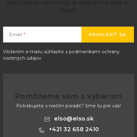
Aktuálne novinky a akcie na váš e-
mail
Email
PRIHLÁSIŤ SA
Vložením e-mailu súhlasíte s
podmienkami ochrany
osobných údajov
Pomôžeme vám s výberom
Potrebujete s niečím poradiť? Sme tu pre vás!
elso
@
elso.sk
+421 32 658 2410