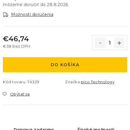
28.8.2026
Možnosti doručenia
€46,74
€38 bez DPH
Jednotková cena:
DO KOŠÍKA
Kód tovaru:
TA329
Značka:
pico Technology
Opýtať sa
Doprava zadarmo
Široké možnosti