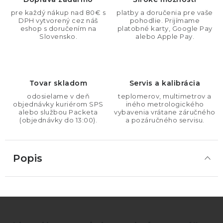
pre každý nákup nad 80€ s
platby a doručenia pre vaše
DPH vytvorený cez náš
pohodlie. Prijímame
eshop s doručením na
platobné karty, Google Pay
Slovensko.
alebo Apple Pay.
Tovar skladom
Servis a kalibrácia
odosielame v deň
teplomerov, multimetrov a
objednávky kuriérom SPS
iného metrologického
alebo službou Packeta
vybavenia vrátane záručného
(objednávky do 13:00).
a pozáručného servisu.
Popis