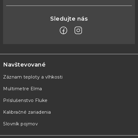
Z
á
p
Navštevované
ä
Záznam teploty a vlhkosti
t
Multimetre Elma
i
e
Príslušenstvo Fluke
Kalibračné zariadenia
Slovník pojmov