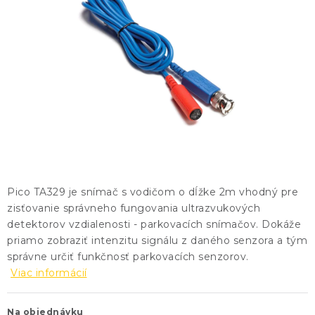
KONTAKTY
BLOG
ZNAČKY
Obchodné podmienky
GDPR
Slovník pojmov
Pico TA329 je snímač s vodičom o dĺžke 2m vhodný pre
zisťovanie správneho fungovania ultrazvukových
detektorov vzdialenosti - parkovacích snímačov. Dokáže
priamo zobraziť intenzitu signálu z daného senzora a tým
správne určiť funkčnosť parkovacích senzorov.
Viac informácií
Na objednávku