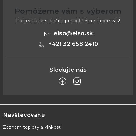
Pomôžeme vám s výberom
Potrebujete s niečím poradiť? Sme tu pre vás!
elso
@
elso.sk
+421 32 658 2410
Z
á
p
Navštevované
ä
Záznam teploty a vlhkosti
t