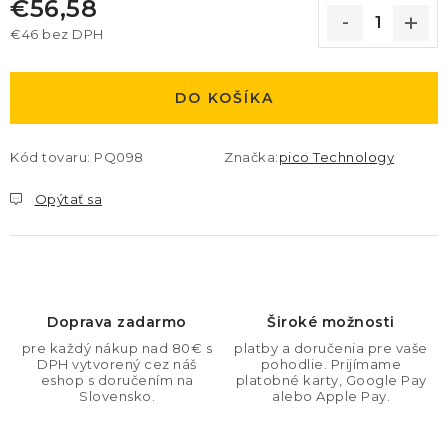
€56,58
€46 bez DPH
Jednotková cena:
DO KOŠÍKA
Kód tovaru:
PQ098
Značka:
pico Technology
Opýtať sa
Doprava zadarmo
Široké možnosti
pre každý nákup nad 80€ s
platby a doručenia pre vaše
DPH vytvorený cez náš
pohodlie. Prijímame
eshop s doručením na
platobné karty, Google Pay
Slovensko.
alebo Apple Pay.