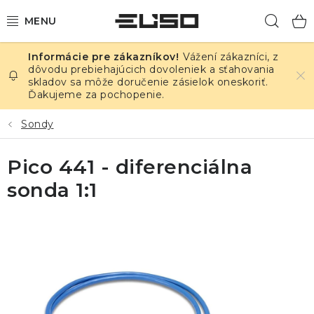
Prejsť
Hľad
na
obsah
Vážení zákazníci, z
ELEKTRINA
dôvodu prebiehajúcich dovoleniek a sťahovania
skladov sa môže doručenie zásielok oneskoriť.
Ďakujeme za pochopenie.
TEPLOTA A VLHKOSŤ
Sondy
TLAK A ÚNIKY
Pico 441 - diferenciálna
ZÁZNAMNÍKY
sonda 1:1
KALIBRÁCIA
TLAČ DPS
OSTATNÉ