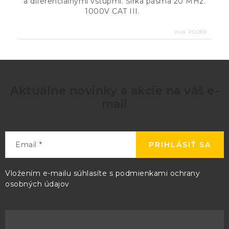
a diferenciálnými vstupmi. Šírka pásma 20 MHz.
1000V CAT III.
Kód:
PQ088
Aktuálne novinky a akcie na váš e-
mail
Email
PRIHLÁSIŤ SA
Vložením e-mailu súhlasíte s
podmienkami ochrany
osobných údajov