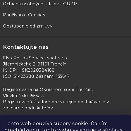
Ochrana osobných údajov - GDPR
Používanie Cookies
Odstúpenie od zmluvy
Kontaktujte nás
Elso Philips Service, spol. s r.o.
Jilemnického 2, 91101 Trenčín
IČ DPH: SK2020384168
IČO: 31423388 Záznam: 1556/R
Registrovaná na Okresnom súde Trenčín,
Vložka číslo 1556/R
.
Registrovaná Úradom pre verejné obstarávanie v
zozname podnikateľov
.
Tento web používa súbory cookie. Ďalším
prechádzaním tohto webu vyjadrujete súhlas s
PL Servis
Kontroltech
Technický skúšobný ústav Piešťany