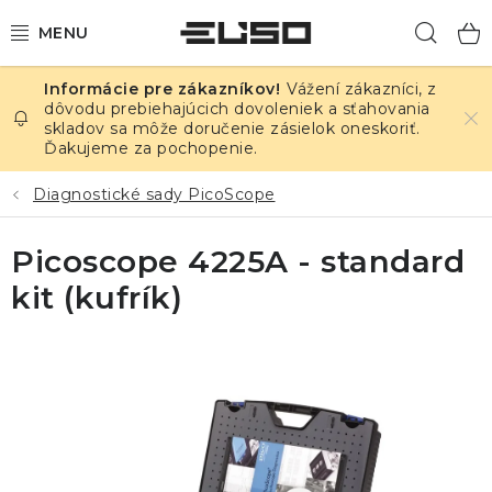
Prejsť
Hľad
na
obsah
Vážení zákazníci, z
ELEKTRINA
dôvodu prebiehajúcich dovoleniek a sťahovania
skladov sa môže doručenie zásielok oneskoriť.
Ďakujeme za pochopenie.
TEPLOTA A VLHKOSŤ
Diagnostické sady PicoScope
TLAK A ÚNIKY
Picoscope 4225A - standard
ZÁZNAMNÍKY
kit (kufrík)
KALIBRÁCIA
TLAČ DPS
OSTATNÉ