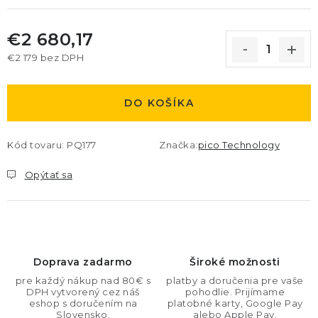
€2 680,17
€2 179 bez DPH
Jednotková cena:
DO KOŠÍKA
Kód tovaru:
PQ177
Značka:
pico Technology
Opýtať sa
Doprava zadarmo
Široké možnosti
pre každý nákup nad 80€ s
platby a doručenia pre vaše
DPH vytvorený cez náš
pohodlie. Prijímame
eshop s doručením na
platobné karty, Google Pay
Slovensko.
alebo Apple Pay.