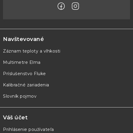
Z
á
p
Navštevované
ä
Záznam teploty a vlhkosti
t
Multimetre Elma
i
e
Príslušenstvo Fluke
Kalibračné zariadenia
Slovník pojmov
Váš účet
Prihlásenie používateľa