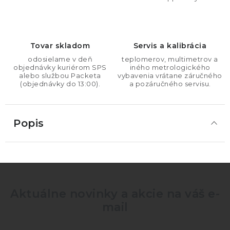
Tovar skladom
Servis a kalibrácia
odosielame v deň
teplomerov, multimetrov a
objednávky kuriérom SPS
iného metrologického
alebo službou Packeta
vybavenia vrátane záručného
(objednávky do 13:00).
a pozáručného servisu.
Popis
Aktuálne novinky a akcie na váš e-
mail