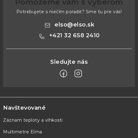
Pomôžeme vám s výberom
Potrebujete s niečím poradiť? Sme tu pre vás!
elso
@
elso.sk
+421 32 658 2410
Z
á
p
Navštevované
ä
Záznam teploty a vlhkosti
t
Multimetre Elma
i