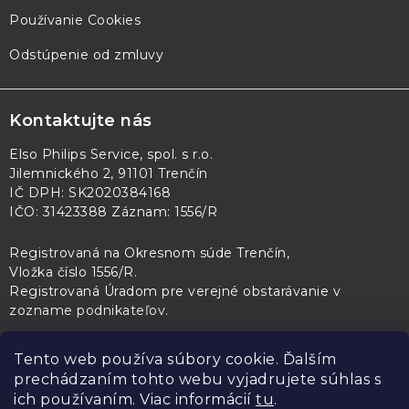
Používanie Cookies
Odstúpenie od zmluvy
Kontaktujte nás
Elso Philips Service, spol. s r.o.
Jilemnického 2, 91101 Trenčín
IČ DPH: SK2020384168
IČO: 31423388 Záznam: 1556/R
Registrovaná na Okresnom súde Trenčín,
Vložka číslo 1556/R
.
Registrovaná Úradom pre verejné obstarávanie v
zozname podnikateľov
.
Tento web používa súbory cookie. Ďalším
prechádzaním tohto webu vyjadrujete súhlas s
PL Servis
Kontroltech
Technický skúšobný ústav Piešťany
ich používaním. Viac informácií
tu
.