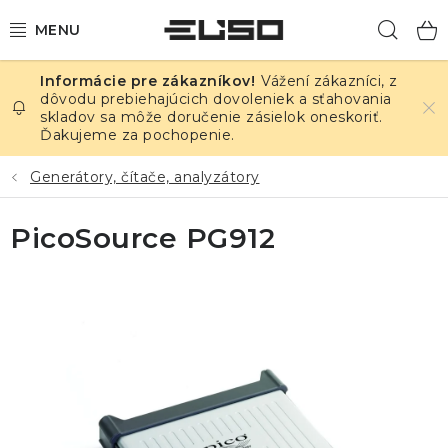
Prejsť
Hľad
na
obsah
Vážení zákazníci, z
ELEKTRINA
dôvodu prebiehajúcich dovoleniek a sťahovania
skladov sa môže doručenie zásielok oneskoriť.
Ďakujeme za pochopenie.
TEPLOTA A VLHKOSŤ
Generátory, čítače, analyzátory
TLAK A ÚNIKY
PicoSource PG912
ZÁZNAMNÍKY
KALIBRÁCIA
TLAČ DPS
OSTATNÉ