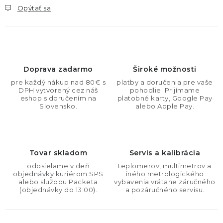
Opýtať sa
Doprava zadarmo
Široké možnosti
pre každý nákup nad 80€ s
platby a doručenia pre vaše
DPH vytvorený cez náš
pohodlie. Prijímame
eshop s doručením na
platobné karty, Google Pay
Slovensko.
alebo Apple Pay.
Tovar skladom
Servis a kalibrácia
odosielame v deň
teplomerov, multimetrov a
objednávky kuriérom SPS
iného metrologického
alebo službou Packeta
vybavenia vrátane záručného
(objednávky do 13:00).
a pozáručného servisu.