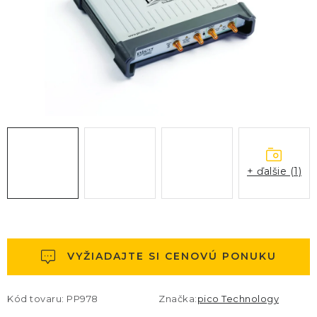
KONTAKTY
BLOG
ZNAČKY
Obchodné podmienky
GDPR
Slovník pojmov
+ ďalšie (1)
VYŽIADAJTE SI CENOVÚ PONUKU
Kód tovaru:
PP978
Značka:
pico Technology