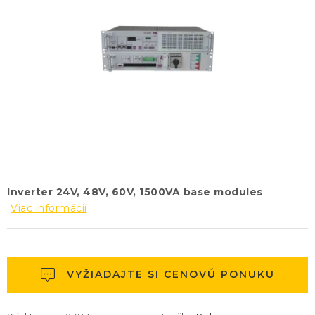
KONTAKTY
BLOG
ZNAČKY
Obchodné podmienky
GDPR
Slovník pojmov
Inverter 24V, 48V, 60V, 1500VA base modules
Viac informácií
VYŽIADAJTE SI CENOVÚ PONUKU