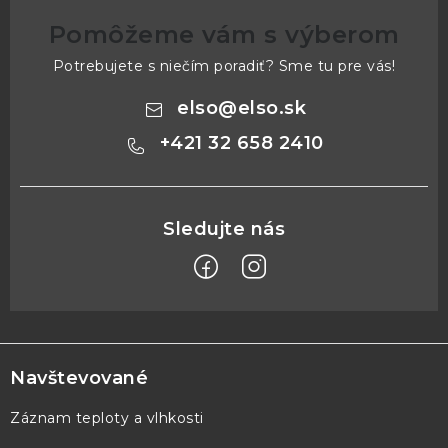
Pomôžeme vám s výberom
Potrebujete s niečím poradiť? Sme tu pre vás!
elso
@
elso.sk
+421 32 658 2410
Z
á
p
Navštevované
ä
Záznam teploty a vlhkosti
t