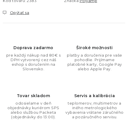
Kód tovaru:
2383
Značka:
Polyamp
Opýtať sa
Doprava zadarmo
Široké možnosti
pre každý nákup nad 80€ s
platby a doručenia pre vaše
DPH vytvorený cez náš
pohodlie. Prijímame
eshop s doručením na
platobné karty, Google Pay
Slovensko.
alebo Apple Pay.
Tovar skladom
Servis a kalibrácia
odosielame v deň
teplomerov, multimetrov a
objednávky kuriérom SPS
iného metrologického
alebo službou Packeta
vybavenia vrátane záručného
(objednávky do 13:00).
a pozáručného servisu.