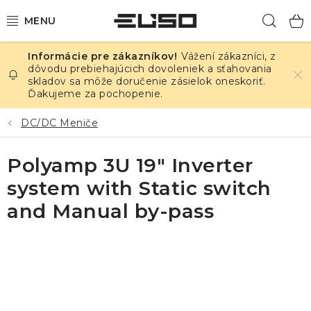
Prejsť
Hľad
na
obsah
Vážení zákazníci, z
ELEKTRINA
dôvodu prebiehajúcich dovoleniek a sťahovania
skladov sa môže doručenie zásielok oneskoriť.
Ďakujeme za pochopenie.
TEPLOTA A VLHKOSŤ
DC/DC Meniče
TLAK A ÚNIKY
Polyamp 3U 19" Inverter
ZÁZNAMNÍKY
system with Static switch
KALIBRÁCIA
and Manual by-pass
TLAČ DPS
OSTATNÉ