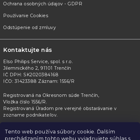
Ochrana osobných údajov - GDPR
Používanie Cookies
Odstúpenie od zmluvy
Kontaktujte nás
Elso Philips Service, spol. s r.o.
Jilemnického 2, 91101 Trenčín
IČ DPH: SK2020384168
IČO: 31423388 Záznam: 1556/R
Registrovaná na Okresnom súde Trenčín,
Vložka číslo 1556/R
.
Registrovaná Úradom pre verejné obstarávanie v
zozname podnikateľov
.
Tento web používa súbory cookie. Ďalším
prechádzaním tohto webu vyjadrujete súhlas s
PL Servis
Kontroltech
Technický skúšobný ústav Piešťany