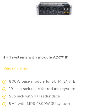
KONTAKTY
BLOG
ZNAČKY
Obchodné podmienky
GDPR
Slovník pojmov
N + 1 systems with module ADC7181
Viac informácií
800W base module for 3U 14TE/17TE
19"-sub rack units for redundt systems
Sub rack with n+1 redundace
5 + 1 with
MRS 4800W 3U system