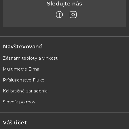
Z
á
p
Navštevované
ä
Záznam teploty a vlhkosti
t
Multimetre Elma
i
e
Príslušenstvo Fluke
Kalibračné zariadenia
Slovník pojmov
Váš účet