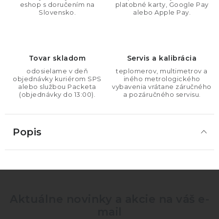
eshop s doručením na
platobné karty, Google Pay
Slovensko.
alebo Apple Pay.
Tovar skladom
Servis a kalibrácia
odosielame v deň
teplomerov, multimetrov a
objednávky kuriérom SPS
iného metrologického
alebo službou Packeta
vybavenia vrátane záručného
(objednávky do 13:00).
a pozáručného servisu.
Popis
Aktuálne novinky a akcie na váš e-
mail