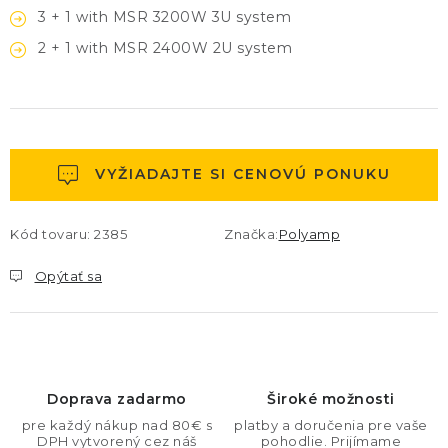
3 + 1 with
MSR 3200W 3U system
2 + 1 with
MSR 2400W 2U system
VYŽIADAJTE SI CENOVÚ PONUKU
Kód tovaru:
2385
Značka:
Polyamp
Opýtať sa
Doprava zadarmo
Široké možnosti
pre každý nákup nad 80€ s
platby a doručenia pre vaše
DPH vytvorený cez náš
pohodlie. Prijímame