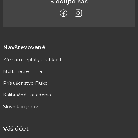
Z
á
p
Navštevované
ä
Záznam teploty a vlhkosti
t
Multimetre Elma
i
e
Príslušenstvo Fluke
Kalibračné zariadenia
Slovník pojmov
Váš účet