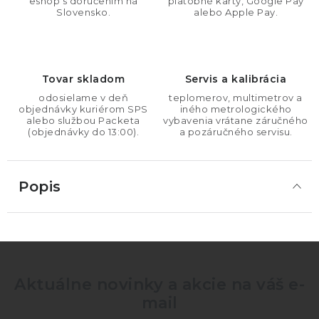
eshop s doručením na
platobné karty, Google Pay
Slovensko.
alebo Apple Pay.
Tovar skladom
Servis a kalibrácia
odosielame v deň
teplomerov, multimetrov a
objednávky kuriérom SPS
iného metrologického
alebo službou Packeta
vybavenia vrátane záručného
(objednávky do 13:00).
a pozáručného servisu.
Popis
Aktuálne novinky a akcie na váš e-
mail