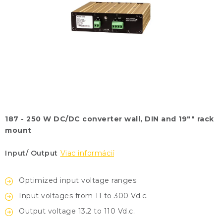
KONTAKTY
BLOG
ZNAČKY
Obchodné podmienky
GDPR
Slovník pojmov
187 - 250 W DC/DC converter
wall, DIN and 19"" rack
mount
Input/ Output
Viac informácií
Optimized input voltage ranges
Input voltages from 11 to 300 Vd.c.
Output voltage 13.2 to 110 Vd.c.