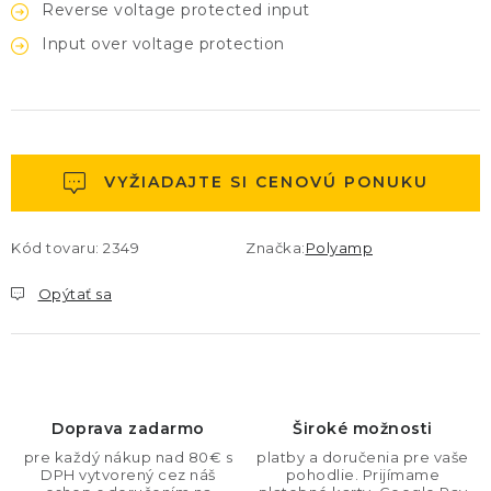
Reverse voltage protected input
Input over voltage protection
VYŽIADAJTE SI CENOVÚ PONUKU
Kód tovaru:
2349
Značka:
Polyamp
Opýtať sa
Doprava zadarmo
Široké možnosti
pre každý nákup nad 80€ s
platby a doručenia pre vaše
DPH vytvorený cez náš
pohodlie. Prijímame