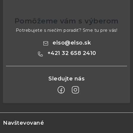
Pomôžeme vám s výberom
Potrebujete s niečím poradiť? Sme tu pre vás!
elso
@
elso.sk
+421 32 658 2410
Z
á
p
Navštevované
ä