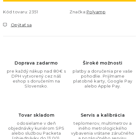
Kód tovaru:
2351
Značka:
Polyamp
Opýtať sa
Doprava zadarmo
Široké možnosti
pre každý nákup nad 80€ s
platby a doručenia pre vaše
DPH vytvorený cez náš
pohodlie. Prijímame
eshop s doručením na
platobné karty, Google Pay
Slovensko.
alebo Apple Pay.
Tovar skladom
Servis a kalibrácia
odosielame v deň
teplomerov, multimetrov a
objednávky kuriérom SPS
iného metrologického
alebo službou Packeta
vybavenia vrátane záručného
(objednávky do 13:00).
a pozáručného servisu.