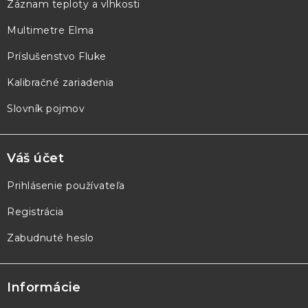
Záznam teploty a vlhkosti
t
Multimetre Elma
i
e
Príslušenstvo Fluke
Kalibračné zariadenia
Slovník pojmov
Váš účet
Prihlásenie používateľa
Registrácia
Zabudnuté heslo
Informácie