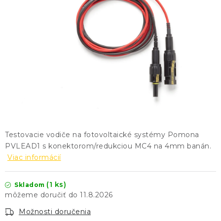
KONTAKTY
BLOG
ZNAČKY
Obchodné podmienky
GDPR
Slovník pojmov
Testovacie vodiče na fotovoltaické systémy Pomona
PVLEAD1 s konektorom/redukciou MC4 na 4mm banán.
Viac informácií
(1 ks)
Skladom
11.8.2026
Možnosti doručenia