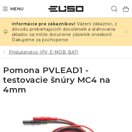
Prejsť
Hľad
na
obsah
Vážení zákazníci, z
ELEKTRINA
dôvodu prebiehajúcich dovoleniek a sťahovania
skladov sa môže doručenie zásielok oneskoriť.
Ďakujeme za pochopenie.
TEPLOTA A VLHKOSŤ
Príslušenstvo (PV, E-MOB, BAT)
TLAK A ÚNIKY
Pomona PVLEAD1 -
ZÁZNAMNÍKY
testovacie šnúry MC4 na
KALIBRÁCIA
4mm
TLAČ DPS
OSTATNÉ