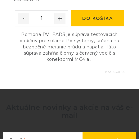
DO KOŠÍKA
Pomona PVLEAD3 je súprava testovacích
vodičov pre solárne PV systémy, určená na
bezpečné meranie prúdu a napätia. Táto
súprava zahŕňa čierny a červený vodič s
konektormi MC4 a...
Kód:
5301195
Aktuálne novinky a akcie na váš e-
mail