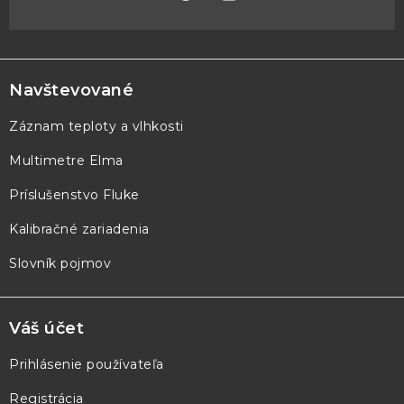
Z
á
p
Navštevované
ä
Záznam teploty a vlhkosti
t
Multimetre Elma
i
e
Príslušenstvo Fluke
Kalibračné zariadenia
Slovník pojmov
Váš účet
Prihlásenie používateľa
Registrácia