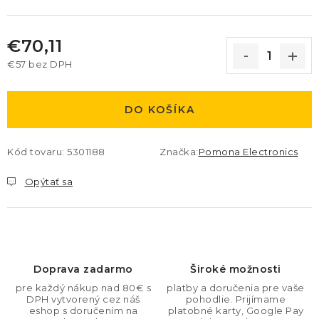
€70,11
€57 bez DPH
Jednotková cena:
DO KOŠÍKA
Kód tovaru:
5301188
Značka:
Pomona Electronics
Opýtať sa
Doprava zadarmo
Široké možnosti
pre každý nákup nad 80€ s
platby a doručenia pre vaše
DPH vytvorený cez náš
pohodlie. Prijímame
eshop s doručením na
platobné karty, Google Pay