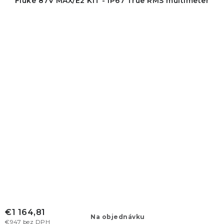
Fluke 87V MAX/E2 KIT - IP67 True RMS multimeter
€1 164,81
Na objednávku
€947 bez DPH