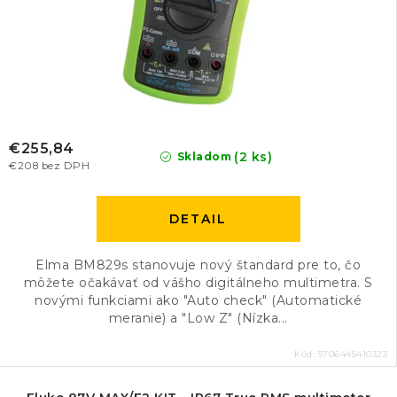
€255,84
(2 ks)
Skladom
€208 bez DPH
DETAIL
Elma BM829s stanovuje nový štandard pre to, čo
môžete očakávať od vášho digitálneho multimetra. S
novými funkciami ako "Auto check" (Automatické
meranie) a "Low Z" (Nízka...
Kód:
5706445410323