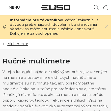
Prejsť
Hľad
na
obsah
Vážení zákazníci, z
ELEKTRINA
dôvodu prebiehajúcich dovoleniek a sťahovania
skladov sa môže doručenie zásielok oneskoriť.
Ďakujeme za pochopenie.
TEPLOTA A VLHKOSŤ
Multimetre
TLAK A ÚNIKY
Ručné multimetre
ZÁZNAMNÍKY
V tejto kategórii nájdete široký výber prístrojov určených
KALIBRÁCIA
na meranie a testovanie elektrických hodnôt. Tieto
multimetre sú navrhnuté tak, aby boli kompaktné,
TLAČ DPS
odolné a ľahko použiteľné pre profesionálov aj amatérov.
Ponúkajú rôzne funkcie, ako sú meranie napätia, prúdu,
OSTATNÉ
odporu, kapacity, teploty, frekvencie a ďalších. Väčšina
modelov ponúka funkcie ako automatický výber rozsahu,