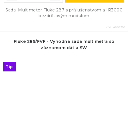
Sada: Multimeter Fluke 287 s príslušenstvom a IR3000
bezdrôtovým modulom
Kód:
4699316
Fluke 289/FVF - Výhodná sada multimetra so
záznamom dát a SW
Tip