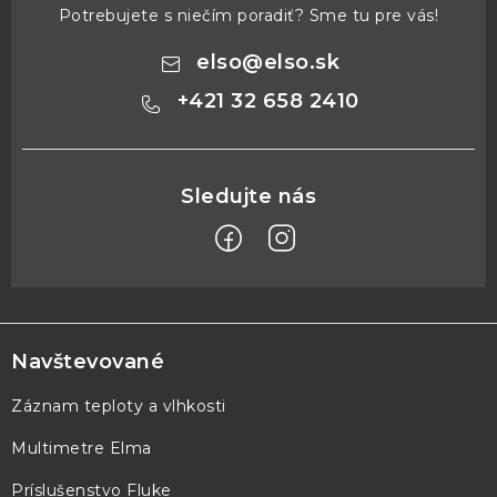
Potrebujete s niečím poradiť? Sme tu pre vás!
elso
@
elso.sk
+421 32 658 2410
Z
á
p
Navštevované
ä
Záznam teploty a vlhkosti
t
Multimetre Elma
i
e
Príslušenstvo Fluke