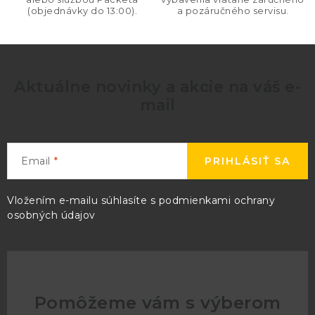
(objednávky do 13:00).
a pozáručného servisu.
u
Aktuálne novinky a akcie na váš e-
mail
Email
PRIHLÁSIŤ SA
Vložením e-mailu súhlasíte s
podmienkami ochrany
osobných údajov
Pomôžeme vám s výberom