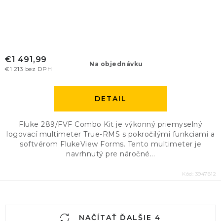
€1 491,99
Na objednávku
€1 213 bez DPH
DETAIL
Fluke 289/FVF Combo Kit je výkonný priemyselný
logovací multimeter True-RMS s pokročilými funkciami a
softvérom FlukeView Forms. Tento multimeter je
navrhnutý pre náročné...
Kód:
3947812
O
NAČÍTAŤ ĎALŠIE 4