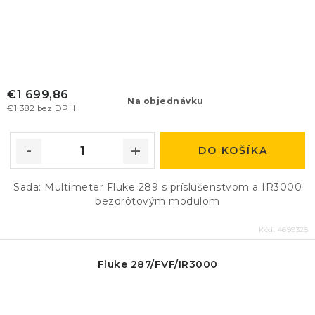
€1 699,86
Na objednávku
€1 382 bez DPH
DO KOŠÍKA
Sada: Multimeter Fluke 289 s príslušenstvom a IR3000
bezdrôtovým modulom
Kód:
4699325
Fluke 287/FVF/IR3000