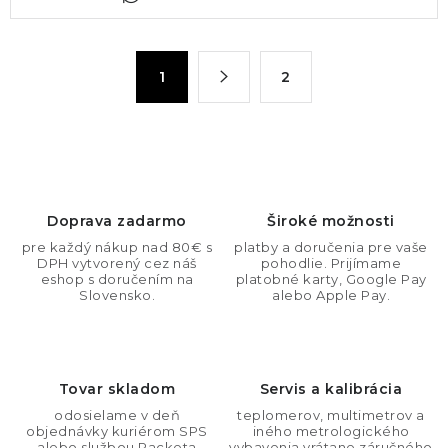
v
l
á
S
1
2
d
t
a
r
c
á
n
i
k
e
o
p
Doprava zadarmo
Široké možnosti
v
r
pre každý nákup nad 80€ s
platby a doručenia pre vaše
a
v
DPH vytvorený cez náš
pohodlie. Prijímame
n
eshop s doručením na
platobné karty, Google Pay
k
Slovensko.
alebo Apple Pay.
i
y
e
v
ý
Tovar skladom
Servis a kalibrácia
p
i
odosielame v deň
teplomerov, multimetrov a
objednávky kuriérom SPS
iného metrologického
s
alebo službou Packeta
vybavenia vrátane záručného