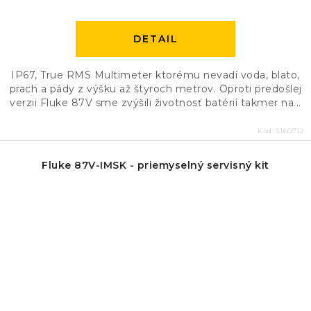
DETAIL
IP67, True RMS Multimeter ktorému nevadí voda, blato,
prach a pády z výšku až štyroch metrov. Oproti predošlej
verzii Fluke 87V sme zvýšili životnosť batérií takmer na...
Kód:
5160712
Fluke 87V-IMSK - priemyselný servisný kit