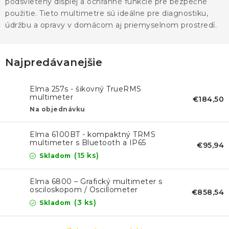
KONTAKTY
podsvietený displej a ochranné funkcie pre bezpečné
použitie. Tieto multimetre sú ideálne pre diagnostiku,
údržbu a opravy v domácom aj priemyselnom prostredí.
BLOG
ZNAČKY
Najpredávanejšie
Obchodné podmienky
GDPR
Slovník pojmov
Elma 257s - šikovný TrueRMS
multimeter
€184,50
Na objednávku
Elma 6100BT - kompaktný TRMS
multimeter s Bluetooth a IP65
€95,94
(15 ks)
Skladom
Elma 6800 – Grafický multimeter s
osciloskopom / Oscillometer
€858,54
(3 ks)
Skladom