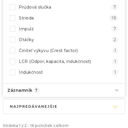
Prúdová slučka
7
Strieda
19
Impulz
7
Otáčky
2
Činiteľ výkyvu (Crest factor)
1
LCR (Odpor, kapacita, indukčnosť)
1
Indukčnosť
1
Záznamník
?
V
R
NAJPREDÁVANEJŠIE
ý
a
p
d
i
e
Stránka
1
z
2
-
16
položiek celkom