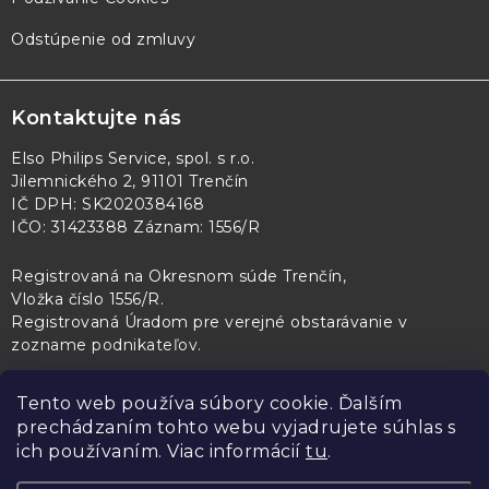
Odstúpenie od zmluvy
Kontaktujte nás
Elso Philips Service, spol. s r.o.
Jilemnického 2, 91101 Trenčín
IČ DPH: SK2020384168
IČO: 31423388 Záznam: 1556/R
Registrovaná na Okresnom súde Trenčín,
Vložka číslo 1556/R
.
Registrovaná Úradom pre verejné obstarávanie v
zozname podnikateľov
.
Tento web používa súbory cookie. Ďalším
prechádzaním tohto webu vyjadrujete súhlas s
PL Servis
Kontroltech
Technický skúšobný ústav Piešťany
ich používaním. Viac informácií
tu
.