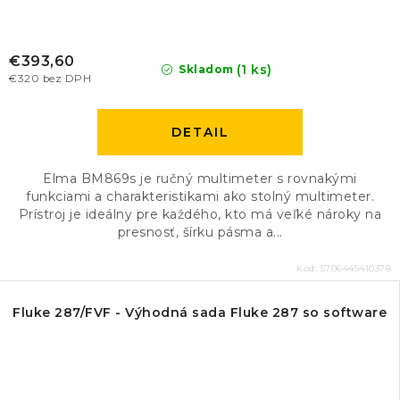
€393,60
(1 ks)
Skladom
€320 bez DPH
DETAIL
Elma BM869s je ručný multimeter s rovnakými
funkciami a charakteristikami ako stolný multimeter.
Prístroj je ideálny pre každého, kto má veľké nároky na
presnosť, šírku pásma a...
Kód:
5706445410378
Fluke 287/FVF - Výhodná sada Fluke 287 so software