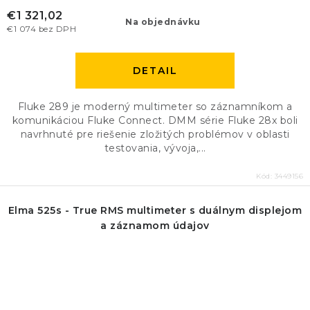
€1 321,02
Na objednávku
€1 074 bez DPH
DETAIL
Fluke 289 je moderný multimeter so záznamníkom a
komunikáciou Fluke Connect. DMM série Fluke 28x boli
navrhnuté pre riešenie zložitých problémov v oblasti
testovania, vývoja,...
Kód:
3449156
Elma 525s - True RMS multimeter s duálnym displejom
a záznamom údajov