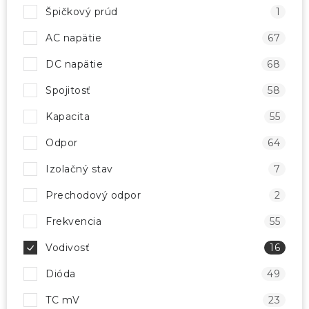
Špičkový prúd
1
AC napätie
67
DC napätie
68
Spojitosť
58
Kapacita
55
Odpor
64
Izolačný stav
7
Prechodový odpor
2
Frekvencia
55
Vodivosť
16
Dióda
49
TC mV
23