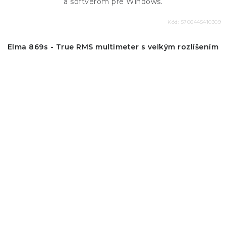
a softvérom pre Windows.
Kód:
5706445410309
Elma 869s - True RMS multimeter s veľkým rozlíšením