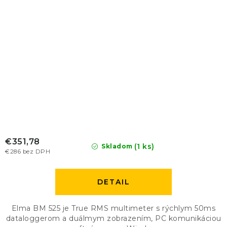
€351,78
(1 ks)
Skladom
€286 bez DPH
DETAIL
Elma BM 525 je True RMS multimeter s rýchlym 50ms
dataloggerom a duálmym zobrazením, PC komunikáciou