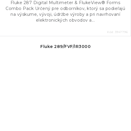
Fluke 287 Digital Multimeter & FlukeView® Forms
Combo Pack Určený pre odborníkov, ktorý sa podieľajú
na výskume, vývoji, údržbe výroby a pri navrhovaní
elektronických obvodov a...
Kód:
3947796
Fluke 289/FVF/IR3000