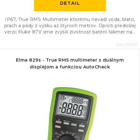
DETAIL
IP67, True RMS Multimeter ktorému nevadí voda, blato,
prach a pády z výšku až štyroch metrov. Oproti predošlej
verzii Fluke 87V sme zvýšili životnosť batérií takmer na...
Kód:
5140033
Elma 829s - True RMS multimeter s duálnym
displejom a funkciou AutoCheck