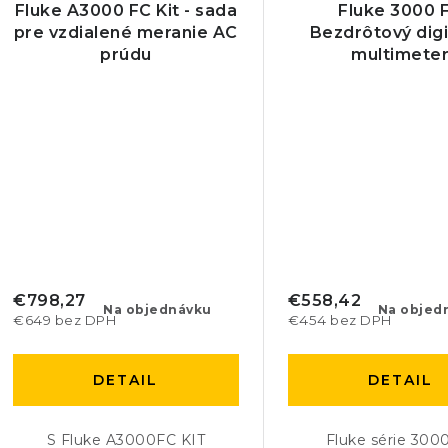
Fluke A3000 FC Kit - sada
Fluke 3000 
pre vzdialené meranie AC
Bezdrôtový digi
prúdu
multimete
€798,27
€558,42
Na objednávku
Na objed
€649 bez DPH
€454 bez DPH
DETAIL
DETAIL
S Fluke A3000FC KIT
Fluke série 300