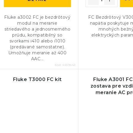
Fluke a3002 FC je bezdrôtový
FC Bezdrôtový V300
modul na meranie
napätia poskytuje 
striedavého a jednosmerného
mnohých bežn
prúdu, kompatibilný so
elektryckých para
svorkami i410 alebo i1010
(predávané samostatne).
Umožňuje meranie až 400
AAC...
Kód:
4459442
Fluke T3000 FC kit
Fluke A3001 FC 
zostava pre vzd
meranie AC p