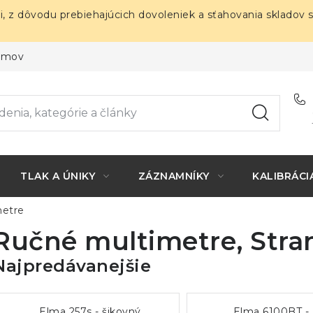
i, z dôvodu prebiehajúcich dovoleniek a sťahovania skladov 
ojmov
TLAK A ÚNIKY
ZÁZNAMNÍKY
KALIBRÁCI
etre
Ručné multimetre
, Stra
Najpredávanejšie
Elma 257s - šikovný
Elma 6100BT -