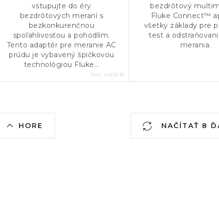
vstupujte do éry
bezdrôtový multim
bezdrôtových meraní s
Fluke Connect™ 
bezkonkurenčnou
všetky základy pre 
spoľahlivosťou a pohodlím.
test a odstraňovan
Tento adaptér pre meranie AC
merania.
prúdu je vybavený špičkovou
technológiou Fluke...
Kód:
4465618
O
HORE
NAČÍTAŤ 8 Ď
v
á
d
a
c