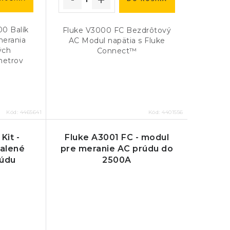
0 Balík
Fluke V3000 FC Bezdrôtový
merania
AC Modul napätia s Fluke
ých
Connect™
metrov
Kód:
4465641
Kód:
4401556
Kit -
Fluke A3001 FC - modul
ialené
pre meranie AC prúdu do
rúdu
2500A