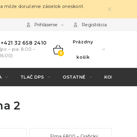
sa môže doručenie zásielok oneskoriť.
Prihlásenie
Registrácia
Prázdny
+421 32 658 2410
(po – pia: 8:00 –
16:00)
NÁKUPNÝ
košík
KOŠÍK
A
TLAČ DPS
OSTATNÉ
KONTAKTY
na 2
Elma 6800 – Grafický