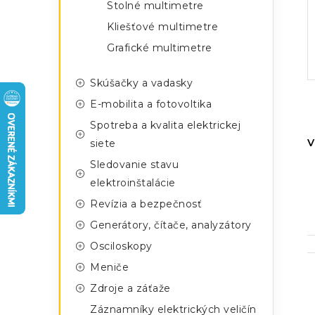
n
Stolné multimetre
g
ý
Kliešťové multimetre
ó
Grafické multimetre
p
r
a
i
Skúšačky a vadasky
e
E-mobilita a fotovoltika
n
Spotreba a kvalita elektrickej
e
V
siete
l
Sledovanie stavu
elektroinštalácie
Revízia a bezpečnosť
Generátory, čítače, analyzátory
Osciloskopy
Meniče
Zdroje a záťaže
Záznamníky elektrických veličín