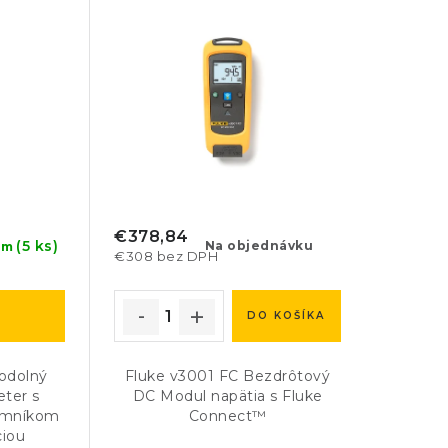
€378,84
(5 ks)
Na objednávku
om
€308 bez DPH
DO KOŠÍKA
odolný
Fluke v3001 FC Bezdrôtový
ter s
DC Modul napätia s Fluke
amníkom
Connect™
ciou