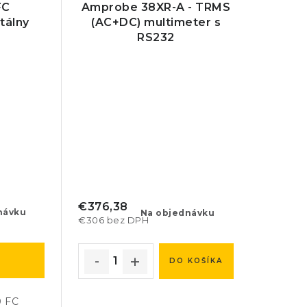
FC
Amprobe 38XR-A - TRMS
tálny
(AC+DC) multimeter s
r
RS232
€376,38
návku
Na objednávku
€306 bez DPH
DO KOŠÍKA
0 FC