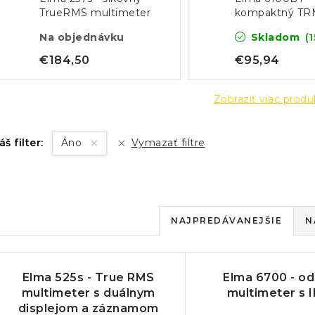
TrueRMS multimeter
kompaktný TR
multimeter s
Na objednávku
Skladom
(1
Bluetooth a IP
€184,50
€95,94
Zobraziť viac prod
áš filter:
Áno
Vymazať filtre
R
NAJPREDÁVANEJŠIE
N
a
V
d
Elma 525s - True RMS
Elma 6700 - od
ý
e
multimeter s duálnym
multimeter s 
displejom a záznamom