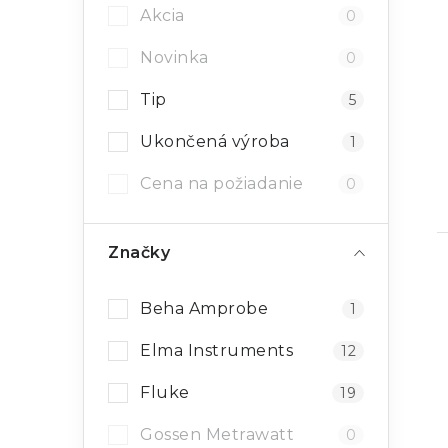
Akcia
0
Novinka
0
Tip
5
Ukončená výroba
1
Cena na požiadanie
0
Značky
Beha Amprobe
1
Elma Instruments
12
Fluke
19
Gossen Metrawatt
0