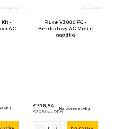
:
5706445840106
Kód:
4459421
Kit -
Fluke V3000 FC -
ava AC
Bezdrôtový AC Modul
napätia
€378,84
návku
Na objednávku
€308 bez DPH
KOŠÍKA
DO KOŠÍKA