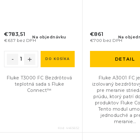
€783,51
€861
Na objednávku
Na objed
€637 bez DPH
€700 bez DPH
DETAIL
DO KOŠÍKA
Fluke T3000 FC Bezdrôtová
Fluke A3001 FC je
teplotná sada s Fluke
izolovaný bezdrôto
Connect™
pre meranie strie
prúdu, ktorý patrí d
produktov Fluke C
Tento modul umo
jednoduché a pr
meranie...
Kód:
4465652