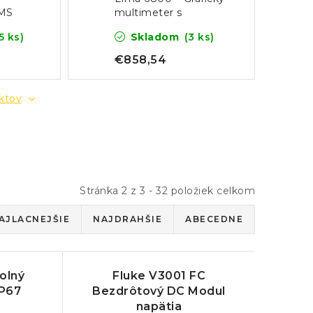
MS
multimeter s
osciloskopom /
5 ks)
Skladom
(3 ks)
65
Oscillometer
€858,54
uktov
Stránka
2
z
3
-
32
položiek celkom
AJLACNEJŠIE
NAJDRAHŠIE
ABECEDNE
olný
Fluke V3001 FC
IP67
Bezdrôtový DC Modul
napätia