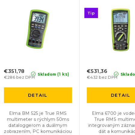
p
n
údajov
i
Tip
s
e
p
p
r
r
o
o
d
d
€351,78
€531,36
(1 ks)
Skladom
Sklad
€286 bez DPH
€432 bez DPH
u
u
k
k
DETAIL
DETAIL
t
t
o
Elma BM 525 je True RMS
Elma 6700 je vode
o
multimeter s rýchlym 50ms
True RMS multime
v
dataloggerom a duálmym
integrovaným zázn
v
zobrazením, PC komunikáciou
dát a komuniká