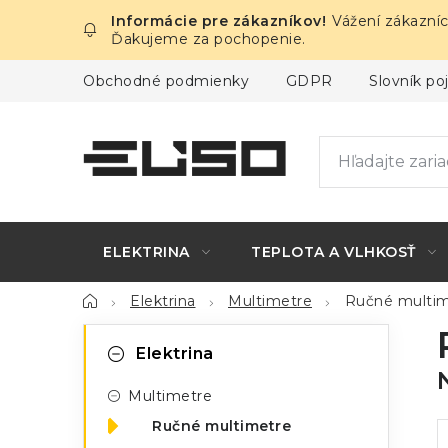
Prejsť
Vážení zákazníc
na
Ďakujeme za pochopenie.
obsah
Obchodné podmienky
GDPR
Slovník p
ELEKTRINA
TEPLOTA A VLHKOSŤ
Domov
Elektrina
Multimetre
Ručné multim
B
K
Preskočiť
Elektrina
kategórie
a
o
Multimetre
t
č
Ručné multimetre
e