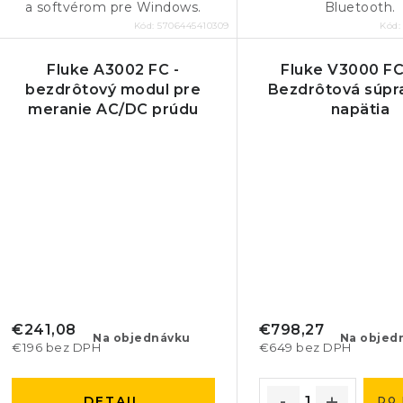
a softvérom pre Windows.
Bluetooth.
Kód:
5706445410309
Kód
Fluke A3002 FC -
Fluke V3000 FC 
bezdrôtový modul pre
Bezdrôtová súpr
meranie AC/DC prúdu
napätia
€241,08
€798,27
Na objednávku
Na objed
€196 bez DPH
€649 bez DPH
DETAIL
DO 