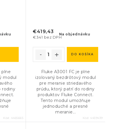
€419,43
návku
Na objednávku
€341 bez DPH
DO KOŠÍKA
 plne
Fluke A3001 FC je plne
vý modul
izolovaný bezdrôtový modul
davého
pre meranie striedavého
o rodiny
prúdu, ktorý patrí do rodiny
onnect.
produktov Fluke Connect.
žňuje
Tento modul umožňuje
esné
jednoduché a presné
meranie...
Kód:
4465665
Kód:
4459439