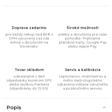
Doprava zadarmo
Široké možnosti
pre každý nákup nad 80€ s
platby a doručenia pre vaše
DPH vytvorený cez náš
pohodlie. Prijímame
eshop s doručením na
platobné karty, Google Pay
Slovensko.
alebo Apple Pay.
Tovar skladom
Servis a kalibrácia
odosielame v deň
teplomerov, multimetrov a
objednávky kuriérom SPS
iného metrologického
alebo službou Packeta
vybavenia vrátane záručného
(objednávky do 13:00).
a pozáručného servisu.
Popis