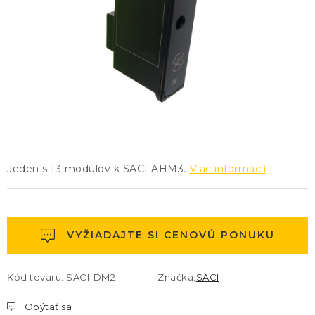
KONTAKTY
BLOG
ZNAČKY
Obchodné podmienky
GDPR
Slovník pojmov
Jeden s 13 modulov k SACI AHM3.
Viac informácií
VYŽIADAJTE SI CENOVÚ PONUKU
Kód tovaru:
SACI-DM2
Značka:
SACI
Opýtať sa