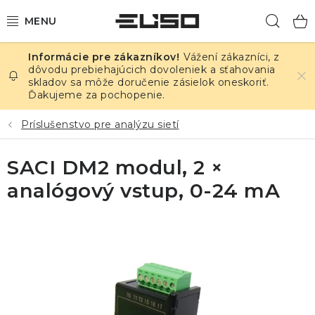
Prejsť
Hľad
na
obsah
Vážení zákazníci, z
ELEKTRINA
dôvodu prebiehajúcich dovoleniek a sťahovania
skladov sa môže doručenie zásielok oneskoriť.
Ďakujeme za pochopenie.
TEPLOTA A VLHKOSŤ
Príslušenstvo pre analýzu sietí
TLAK A ÚNIKY
SACI DM2 modul, 2 ×
ZÁZNAMNÍKY
analógový vstup, 0-24 mA
KALIBRÁCIA
TLAČ DPS
OSTATNÉ