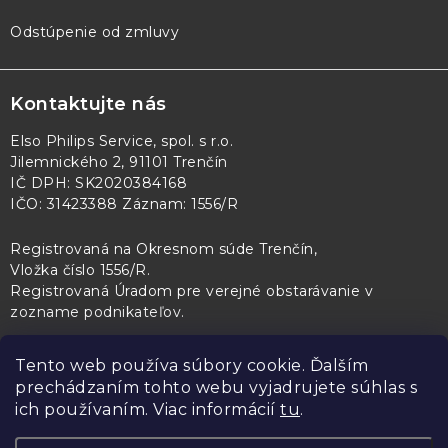
Odstúpenie od zmluvy
Kontaktujte nás
Elso Philips Service, spol. s r.o.
Jilemnického 2, 91101 Trenčín
IČ DPH: SK2020384168
IČO: 31423388 Záznam: 1556/R
Registrovaná na Okresnom súde Trenčín,
Vložka číslo 1556/R
.
Registrovaná Úradom pre verejné obstarávanie v
zozname podnikateľov
.
Tento web používa súbory cookie. Ďalším
prechádzaním tohto webu vyjadrujete súhlas s
PL Servis
Kontroltech
Technický skúšobný ústav Piešťany
ich používaním. Viac informácií
tu
.