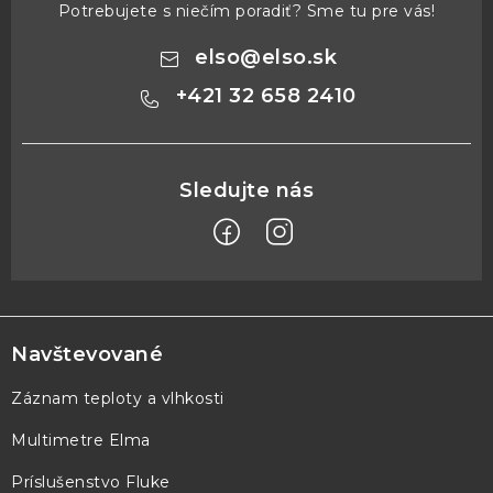
Potrebujete s niečím poradiť? Sme tu pre vás!
elso
@
elso.sk
+421 32 658 2410
Z
á
p
Navštevované
ä
Záznam teploty a vlhkosti
t
Multimetre Elma
i
e
Príslušenstvo Fluke