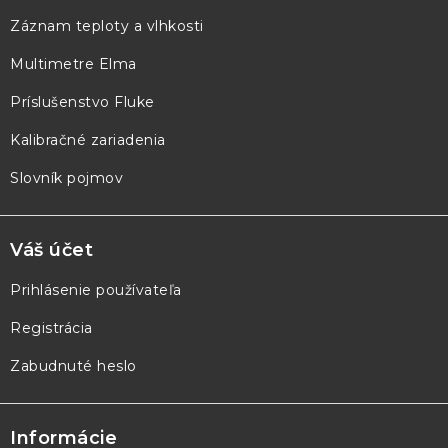
ä
Záznam teploty a vlhkosti
t
Multimetre Elma
i
e
Príslušenstvo Fluke
Kalibračné zariadenia
Slovník pojmov
Váš účet
Prihlásenie používateľa
Registrácia
Zabudnuté heslo
Informácie