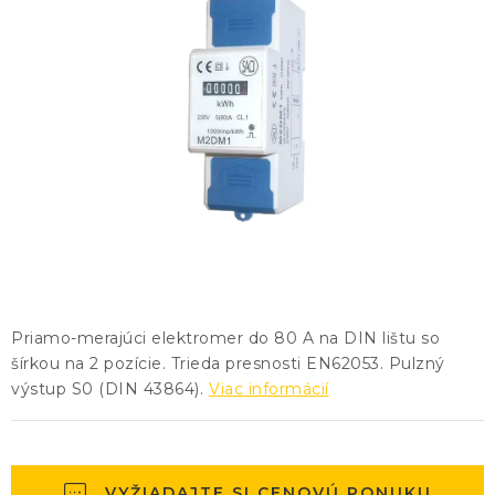
KONTAKTY
BLOG
ZNAČKY
Obchodné podmienky
GDPR
Slovník pojmov
Priamo-merajúci elektromer do 80 A na DIN lištu so
šírkou na 2 pozície. Trieda presnosti EN62053. Pulzný
výstup S0 (DIN 43864).
Viac informácií
VYŽIADAJTE SI CENOVÚ PONUKU