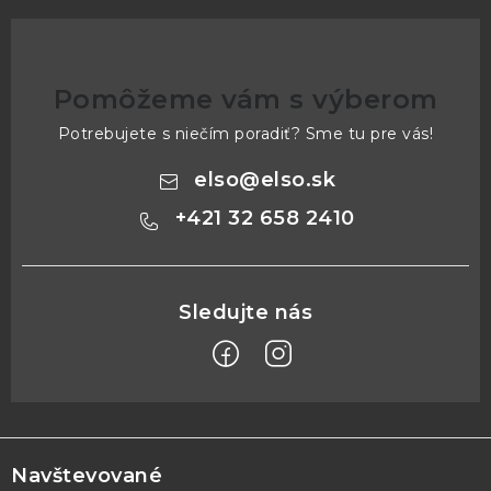
Pomôžeme vám s výberom
Potrebujete s niečím poradiť? Sme tu pre vás!
elso
@
elso.sk
+421 32 658 2410
Z
á
p
Navštevované