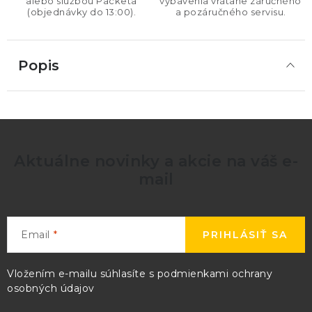
alebo službou Packeta
vybavenia vrátane záručného
(objednávky do 13:00).
a pozáručného servisu.
Popis
Aktuálne novinky a akcie na váš e-
mail
Email
PRIHLÁSIŤ SA
Vložením e-mailu súhlasíte s
podmienkami ochrany
osobných údajov