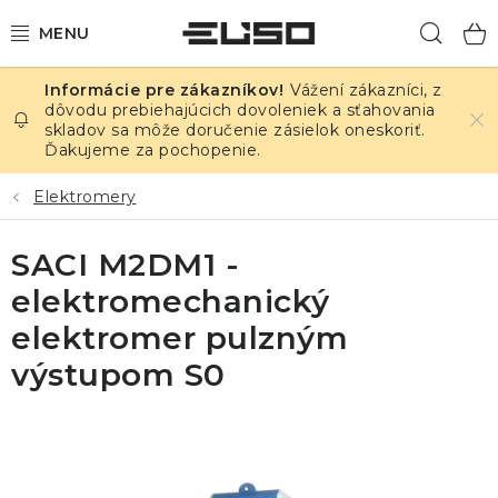
Prejsť
Hľad
na
obsah
Vážení zákazníci, z
ELEKTRINA
dôvodu prebiehajúcich dovoleniek a sťahovania
skladov sa môže doručenie zásielok oneskoriť.
Ďakujeme za pochopenie.
TEPLOTA A VLHKOSŤ
Elektromery
TLAK A ÚNIKY
SACI M2DM1 -
ZÁZNAMNÍKY
elektromechanický
KALIBRÁCIA
elektromer pulzným
výstupom S0
TLAČ DPS
OSTATNÉ