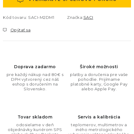
Kód tovaru:
SACI-M2DM1
Značka:
SACI
Opýtať sa
Doprava zadarmo
Široké možnosti
pre každý nákup nad 80€ s
platby a doručenia pre vaše
DPH vytvorený cez náš
pohodlie. Prijímame
eshop s doručením na
platobné karty, Google Pay
Slovensko.
alebo Apple Pay.
Tovar skladom
Servis a kalibrácia
odosielame v deň
teplomerov, multimetrov a
objednávky kuriérom SPS
iného metrologického