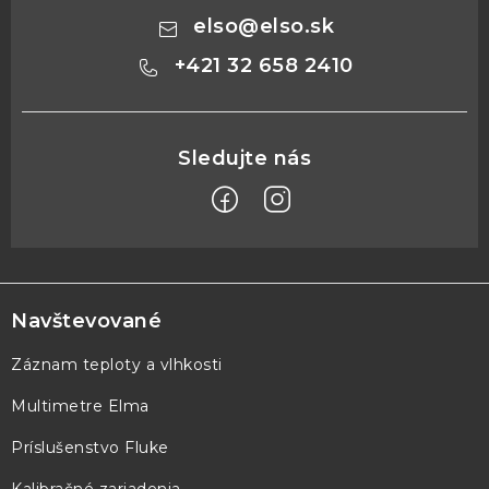
elso
@
elso.sk
+421 32 658 2410
Z
á
p
Navštevované
ä
Záznam teploty a vlhkosti
t
Multimetre Elma
i
e
Príslušenstvo Fluke
Kalibračné zariadenia