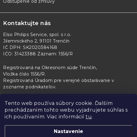
Odstúpenie od zmluvy
Kontaktujte nás
Elso Philips Service, spol. s r.o.
Jilemnického 2, 91101 Trenčín
IČ DPH: SK2020384168
IČO: 31423388 Záznam: 1556/R
Registrovaná na Okresnom súde Trenčín,
Vložka číslo 1556/R
.
Registrovaná Úradom pre verejné obstarávanie v
zozname podnikateľov
.
Tento web používa súbory cookie. Ďalším
prechádzaním tohto webu vyjadrujete súhlas s
PL Servis
Kontroltech
Technický skúšobný ústav Piešťany
ich používaním. Viac informácií
tu
.
Nastavenie