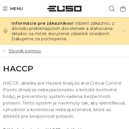
Prejsť
Hľad
na
obsah
Vážení zákazníci, z
ELEKTRINA
dôvodu prebiehajúcich dovoleniek a sťahovania
skladov sa môže doručenie zásielok oneskoriť.
Ďakujeme za pochopenie.
TEPLOTA A VLHKOSŤ
Slovník pojmov
TLAK A ÚNIKY
HACCP
ZÁZNAMNÍKY
HACCP, skratka pre Hazard Analysis and Critical Control
KALIBRÁCIA
Points (Analýza nebezpečenstiev a kritické kontrolné
body), je preventívny systém riadenia bezpečnosti
TLAČ DPS
potravín. Tento systém je navrhnutý tak, aby identifikoval,
vyhodnotil a kontroloval nebezpečenstvá, ktoré sú
OSTATNÉ
dôležité pre bezpečnosť potravín.