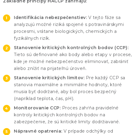
KONTAKTY
Základné princípy HACCP zahŕňajú:
BLOG
Identifikácia nebezpečenstiev:
V tejto fáze sa
analyzujú možné riziká spojené s potravinárskymi
procesmi, vrátane biologických, chemických a
ZNAČKY
fyzikálnych rizík.
Stanovenie kritických kontrolných bodov (CCP):
Obchodné podmienky
GDPR
Slovník pojmov
Tieto sú definované ako body alebo etapy v procese,
kde je možné nebezpečenstvo eliminovať, zabrániť
alebo znížiť na prijateľnú úroveň.
Stanovenie kritických limitov:
Pre každý CCP sa
stanovia maximálne a minimálne hodnoty, ktoré
musia byť dodržané, aby bol proces bezpečný
(napríklad teplota, čas, pH).
Monitorovanie CCP:
Proces zahŕňa pravidelné
kontroly kritických kontrolných bodov na
zabezpečenie, že sú kritické limity dodržiavané.
Nápravné opatrenia:
V prípade odchýlky od