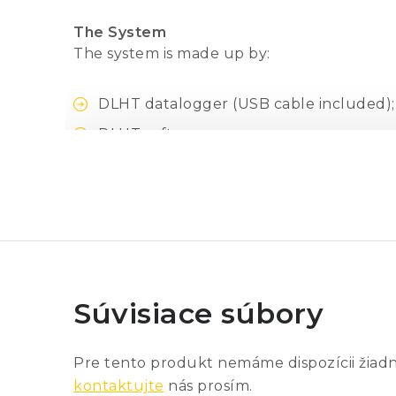
The System
The system is made up by:
DLHT datalogger (USB cable included);
DLHT software.
Size
Temperature range
Temperature resolution
Súvisiace súbory
Temperature accuracy
Pre tento produkt nemáme dispozícii žiad
kontaktujte
nás prosím.