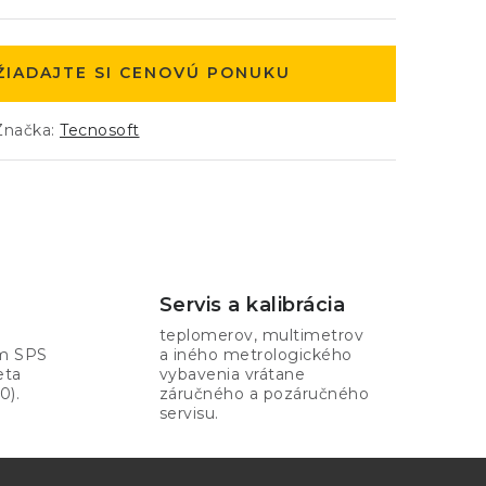
ŽIADAJTE SI CENOVÚ PONUKU
Značka:
Tecnosoft
Servis a kalibrácia
teplomerov, multimetrov
om SPS
a iného metrologického
eta
vybavenia vrátane
0).
záručného a pozáručného
servisu.