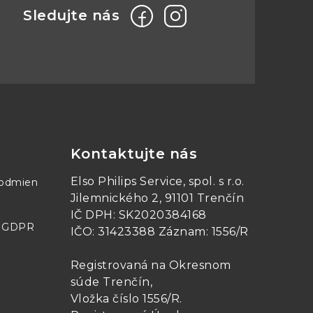
 graph and alarms
ds
Kontaktujte nás
Elso Philips Service, spol. s r.o.
podmien
Jilemnického 2, 91101 Trenčín
IČ DPH: SK2020384168
- GDPR
IČO: 31423388 Záznam: 1556/R
Registrovaná na Okresnom
súde Trenčín,
Vložka číslo 1556/R
.