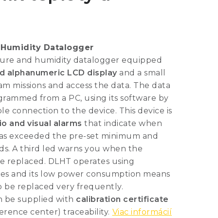
Humidity Datalogger
ture and humidity datalogger equipped
nd alphanumeric LCD display
and a small
m missions and access the data. The data
rammed from a PC, using its software by
e connection to the device. This device is
io and visual alarms
that indicate when
as exceeded the pre-set minimum and
s. A third led warns you when the
be replaced. DLHT operates using
ies and its low power consumption means
o be replaced very frequently.
n be supplied with
calibration certificate
ference center) traceability.
Viac informácií