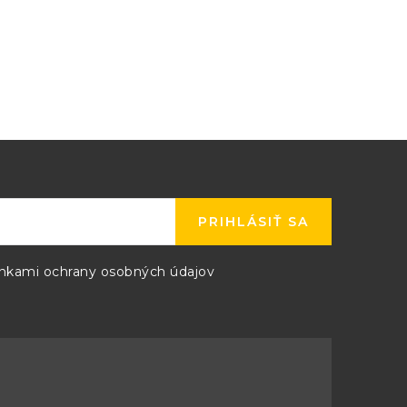
PRIHLÁSIŤ SA
kami ochrany osobných údajov
life with standard use