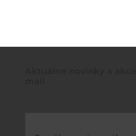
Humidity range
Humidity resolution
Humidty accuracy
N° of acquisitions
Aktuálne novinky a akcie
mail
Software
Acquisition interval
Battery life
Protection degree