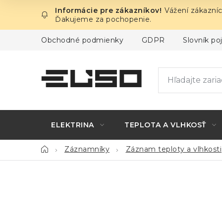
Prejsť
Vážení zákazníc
na
Ďakujeme za pochopenie.
obsah
Obchodné podmienky
GDPR
Slovník p
ELEKTRINA
TEPLOTA A VLHKOSŤ
Domov
Záznamníky
Záznam teploty a vlhkosti