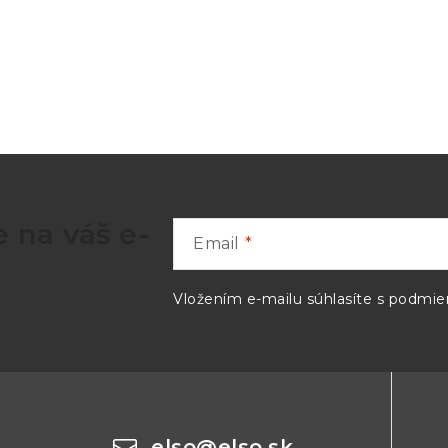
0% ÷ 100%
0,1% RH
±3% from 10% to 90%
±4% from 0% to 100%
500.000
 na váš e-
Email
DLHT
Vložením e-mailu súhlasíte s
podmien
From 1 every 15 seconds to 1 every 255 minutes
2 type AA batteries (2 x 1,5 V.), repleaceable; 2 years 
IP67
elso
@
elso.sk