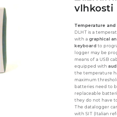
vlhkosti
Temperature and 
DLHT is a tempera
with a
graphical a
keyboard
to progra
logger may be prog
means of a USB cabl
equipped with
aud
the temperature h
maximum threshold
batteries need to 
replaceable batter
they do not have t
The datalogger ca
with SIT (Italian re