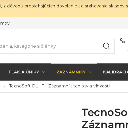
i, z dôvodu prebiehajúcich dovoleniek a sťahovania skladov 
ojmov
TLAK A ÚNIKY
ZÁZNAMNÍKY
KALIBRÁCI
TecnoSoft DLHT - Záznamník teploty a vlhkosti
TecnoSo
Záznamn