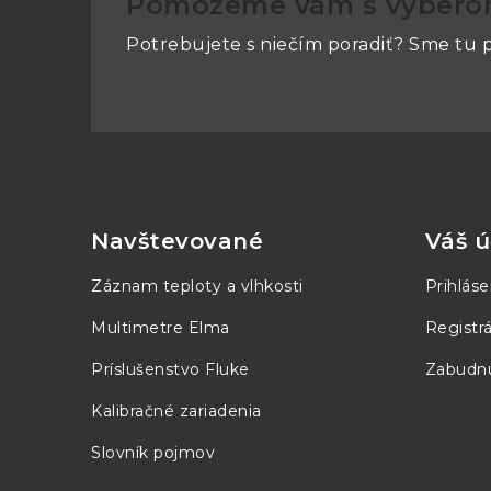
Pomôžeme vám s výber
Potrebujete s niečím poradiť? Sme tu p
Connection
Other features
Z
á
p
Compliancy
Navštevované
Váš ú
ä
Záznam teploty a vlhkosti
Prihláse
t
Multimetre Elma
Registrá
i
Príslušenstvo Fluke
Zabudnu
e
Kalibračné zariadenia
Slovník pojmov