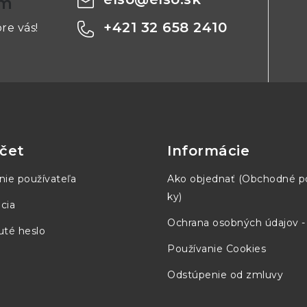
om
+421 32 658 2410
re vás!
USB
- LCD display: shows current data, acquisitions table,
- LED and acoustic alarms over max and min threshol
- possibility to set hysteresis for alarms
- EN12830
čet
Informácie
nie používateľa
Ako objednať (Obchodné 
ky)
cia
Ochrana osobných údajov 
té heslo
Používanie Cookies
Odstúpenie od zmluvy