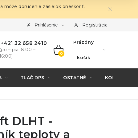
sa môže doručenie zásielok oneskoriť.
Prihlásenie
Registrácia
Prázdny
+421 32 658 2410
(po – pia: 8:00 –
16:00)
NÁKUPNÝ
košík
KOŠÍK
A
TLAČ DPS
OSTATNÉ
KONTAKTY
ft DLHT -
ík teploty a