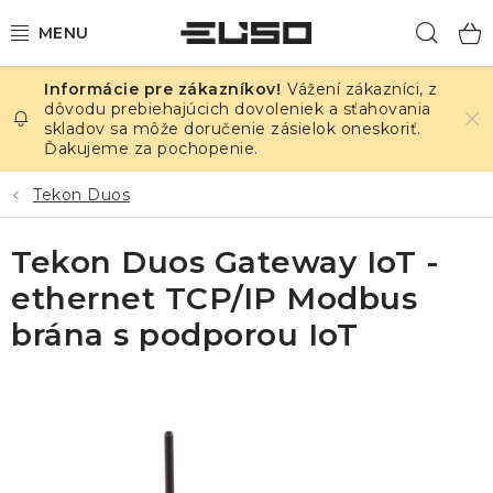
Prejsť
Hľad
na
obsah
Vážení zákazníci, z
ELEKTRINA
dôvodu prebiehajúcich dovoleniek a sťahovania
skladov sa môže doručenie zásielok oneskoriť.
Ďakujeme za pochopenie.
TEPLOTA A VLHKOSŤ
Tekon Duos
TLAK A ÚNIKY
Tekon Duos Gateway IoT -
ZÁZNAMNÍKY
ethernet TCP/IP Modbus
KALIBRÁCIA
brána s podporou IoT
TLAČ DPS
OSTATNÉ