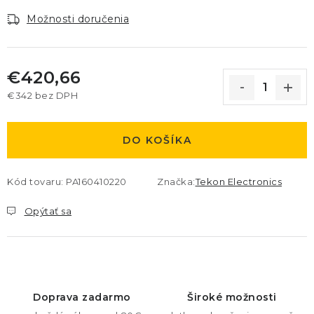
Možnosti doručenia
€420,66
€342 bez DPH
Jednotková cena:
DO KOŠÍKA
Kód tovaru:
PA160410220
Značka:
Tekon Electronics
Opýtať sa
Doprava zadarmo
Široké možnosti