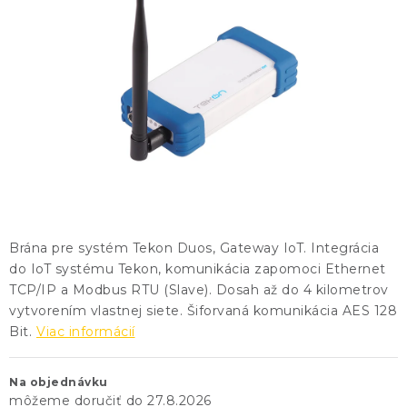
KONTAKTY
BLOG
ZNAČKY
Obchodné podmienky
GDPR
Slovník pojmov
Brána pre systém Tekon Duos, Gateway IoT. Integrácia
do IoT systému Tekon, komunikácia zapomoci Ethernet
TCP/IP a Modbus RTU (Slave). Dosah až do 4 kilometrov
vytvorením vlastnej siete. Šiforvaná komunikácia AES 128
Bit.
Viac informácií
Na objednávku
27.8.2026