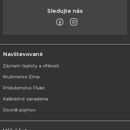
Z
á
p
Navštevované
ä
Záznam teploty a vlhkosti
t
Multimetre Elma
i
e
Príslušenstvo Fluke
Kalibračné zariadenia
Slovník pojmov