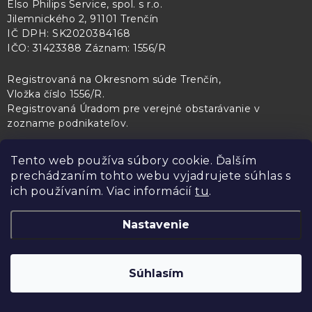
Elso Philips Service, spol. s r.o.
Jilemnického 2, 91101 Trenčín
IČ DPH: SK2020384168
IČO: 31423388 Záznam: 1556/R
Registrovaná na Okresnom súde Trenčín,
Vložka číslo 1556/R
.
Registrovaná Úradom pre verejné obstarávanie v
zozname podnikateľov
.
Tento web používa súbory cookie. Ďalším
prechádzaním tohto webu vyjadrujete súhlas s
PL Servis
Kontroltech
Technický skúšobný ústav Piešťany
ich používaním. Viac informácií
tu
.
Nastavenie
Copyright 2026
Elso Philips Service
. Všetky práva vyhradené.
Upraviť
Súhlasím
nastavenie cookies
Vytvoril Shoptet