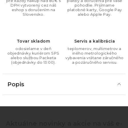
pre každý nákup nad 80€ s
platby a doručenia pre vaše
DPH vytvorený cez náš
pohodlie. Prijímame
eshop s doručením na
platobné karty, Google Pay
Slovensko.
alebo Apple Pay.
Tovar skladom
Servis a kalibrácia
odosielame v deň
teplomerov, multimetrov a
objednávky kuriérom SPS
iného metrologického
alebo službou Packeta
vybavenia vrátane záručného
(objednávky do 13:00).
a pozáručného servisu.
Popis
Aktuálne novinky a akcie na váš e-