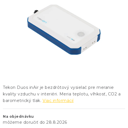
KONTAKTY
BLOG
ZNAČKY
Obchodné podmienky
GDPR
Slovník pojmov
Tekon Duos inAir je bezdrôtový vysielač pre meranie
kvality vzduchu v interiéri. Meria teplotu, vlhkosť, CO2 a
barometrický tlak.
Viac informácií
Na objednávku
28.8.2026