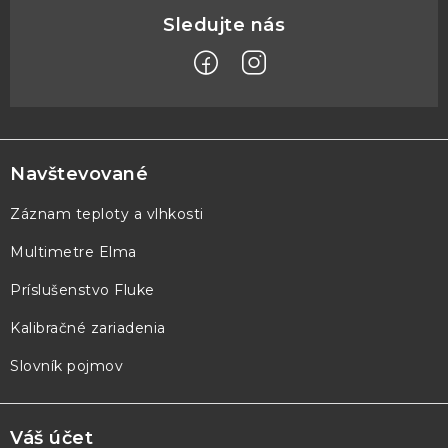
Z
á
p
Navštevované
ä
Záznam teploty a vlhkosti
t
Multimetre Elma
i
e
Príslušenstvo Fluke
Kalibračné zariadenia
Slovník pojmov
Váš účet