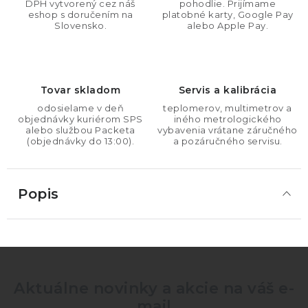
DPH vytvorený cez náš
pohodlie. Prijímame
eshop s doručením na
platobné karty, Google Pay
Slovensko.
alebo Apple Pay.
Tovar skladom
Servis a kalibrácia
odosielame v deň
teplomerov, multimetrov a
objednávky kuriérom SPS
iného metrologického
alebo službou Packeta
vybavenia vrátane záručného
(objednávky do 13:00).
a pozáručného servisu.
Popis
Aktuálne novinky a akcie na váš e-
mail