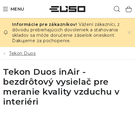
Prejsť
Hľad
na
obsah
Vážení zákazníci, z
ELEKTRINA
dôvodu prebiehajúcich dovoleniek a sťahovania
skladov sa môže doručenie zásielok oneskoriť.
Ďakujeme za pochopenie.
TEPLOTA A VLHKOSŤ
Tekon Duos
TLAK A ÚNIKY
Tekon Duos inAir -
ZÁZNAMNÍKY
bezdrôtový vysielač pre
KALIBRÁCIA
meranie kvality vzduchu v
interiéri
TLAČ DPS
OSTATNÉ