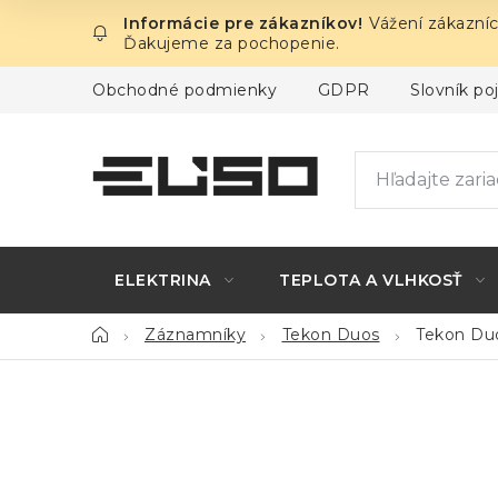
Prejsť
Vážení zákazníc
na
Ďakujeme za pochopenie.
obsah
Obchodné podmienky
GDPR
Slovník p
ELEKTRINA
TEPLOTA A VLHKOSŤ
Domov
Záznamníky
Tekon Duos
Tekon Duo