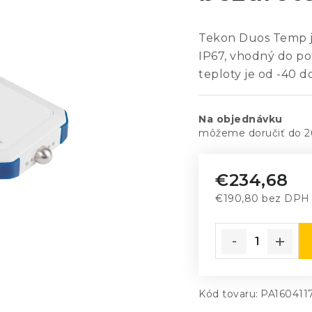
Tekon Duos Temp je
IP67, vhodný do po
teploty je od -40 d
Na objednávku
2
€234,68
€190,80 bez DPH
Jednotková cena
Kód tovaru:
PA160411