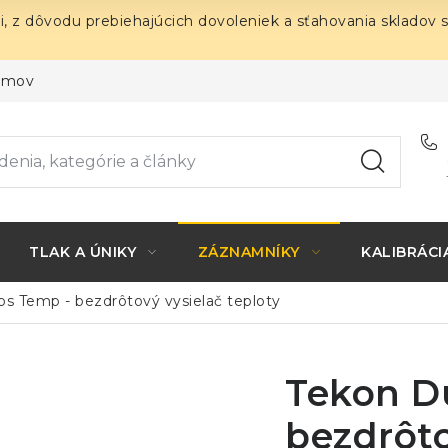
i, z dôvodu prebiehajúcich dovoleniek a sťahovania skladov 
ojmov
TLAK A ÚNIKY
ZÁZNAMNÍKY
KALIBRÁCI
s Temp - bezdrôtový vysielač teploty
Tekon D
bezdrôto