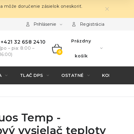
sa môže doručenie zásielok oneskoriť.
Prihlásenie
Registrácia
Prázdny
+421 32 658 2410
(po – pia: 8:00 –
16:00)
NÁKUPNÝ
košík
KOŠÍK
A
TLAČ DPS
OSTATNÉ
KONTAKTY
uos Temp -
vý vysielač teploty