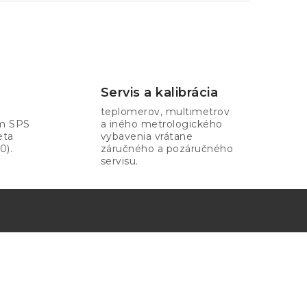
Servis a kalibrácia
teplomerov, multimetrov
om SPS
a iného metrologického
eta
vybavenia vrátane
0).
záručného a pozáručného
servisu.