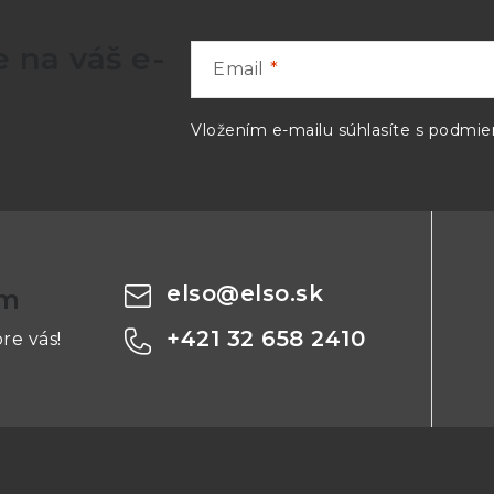
 na váš e-
Email
Vložením e-mailu súhlasíte s
podmien
elso
@
elso.sk
om
+421 32 658 2410
re vás!