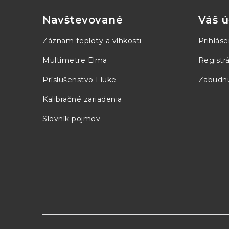
p
Navštevované
Váš ú
ä
Záznam teploty a vlhkosti
Prihláse
t
Multimetre Elma
Registrá
i
Príslušenstvo Fluke
Zabudnu
e
Kalibračné zariadenia
Slovník pojmov