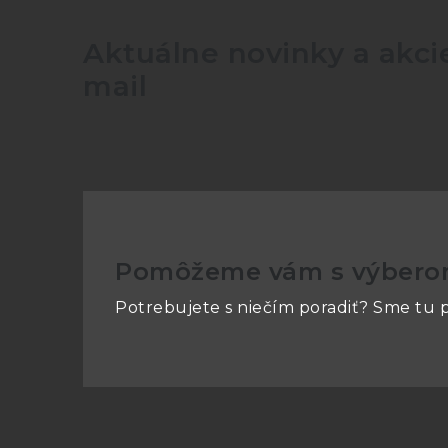
Aktuálne novinky a akcie
mail
Pomôžeme vám s výber
Potrebujete s niečím poradiť? Sme tu p
Z
á