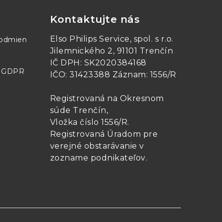
Kontaktujte nás
Elso Philips Service, spol. s r.o.
podmien
Jilemnického 2, 91101 Trenčín
IČ DPH: SK2020384168
- GDPR
IČO: 31423388 Záznam: 1556/R
Registrovaná na Okresnom
súde Trenčín,
Vložka číslo 1556/R
.
Registrovaná Úradom pre
verejné obstarávanie v
zozname podnikateľov
.