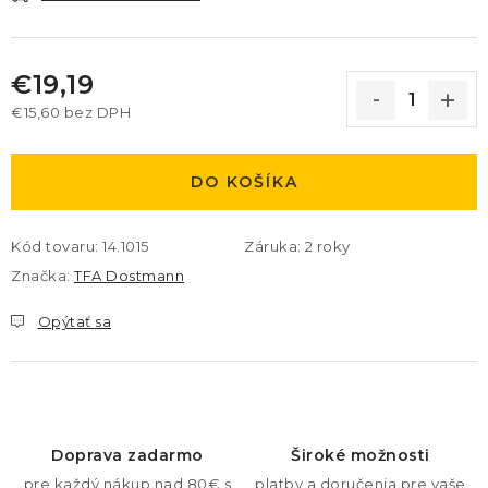
€19,19
€15,60 bez DPH
Jednotková cena:
DO KOŠÍKA
Kód tovaru:
14.1015
Záruka
:
2 roky
Značka:
TFA Dostmann
Opýtať sa
Doprava zadarmo
Široké možnosti
pre každý nákup nad 80€ s
platby a doručenia pre vaše