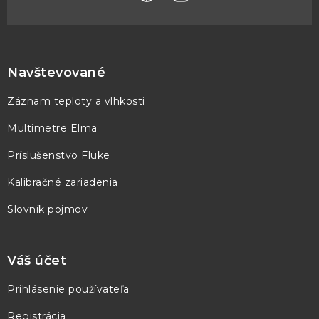
Z
á
p
Navštevované
ä
Záznam teploty a vlhkosti
t
Multimetre Elma
i
e
Príslušenstvo Fluke
Kalibračné zariadenia
Slovník pojmov
Váš účet
Prihlásenie používateľa
Registrácia