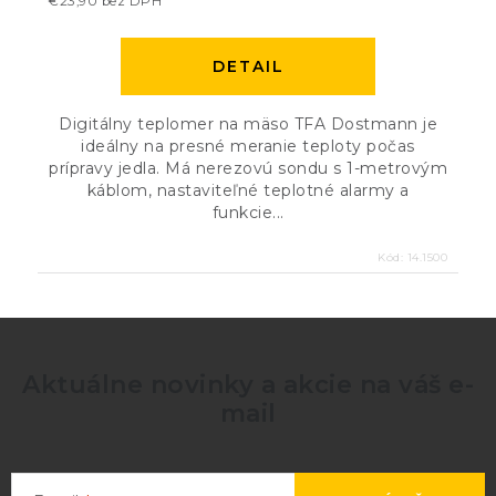
€23,90 bez DPH
DETAIL
Digitálny teplomer na mäso TFA Dostmann je
ideálny na presné meranie teploty počas
prípravy jedla. Má nerezovú sondu s 1-metrovým
káblom, nastaviteľné teplotné alarmy a
funkcie...
Kód:
14.1500
Aktuálne novinky a akcie na váš e-
mail