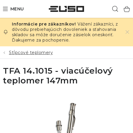
Prejsť
Hľad
na
obsah
Vážení zákazníci, z
ELEKTRINA
dôvodu prebiehajúcich dovoleniek a sťahovania
skladov sa môže doručenie zásielok oneskoriť.
Ďakujeme za pochopenie.
TEPLOTA A VLHKOSŤ
Stĺpcové teplomery
TLAK A ÚNIKY
TFA 14.1015 - viacúčelový
ZÁZNAMNÍKY
teplomer 147mm
KALIBRÁCIA
TLAČ DPS
OSTATNÉ