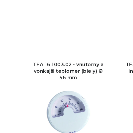
TFA 16.1003.02 - vnútorný a
TF
vonkajši teplomer (biely) Ø
i
56 mm