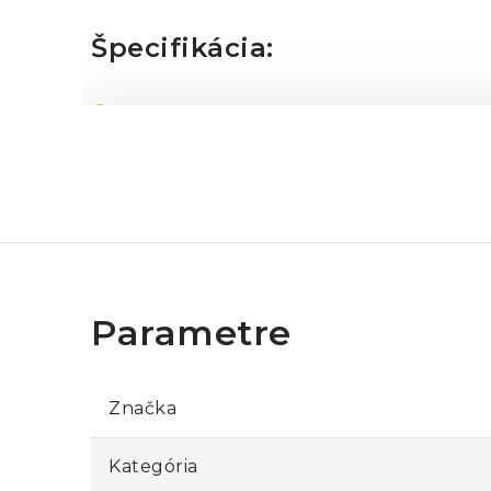
Špecifikácia:
Rozmery:
56 x 10 x 56 mm
Hmotnosť:
12 g
Značka
Kategória