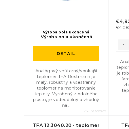
€4,9
€4 be
Výroba bola ukončená
Výroba bola ukončená
DETAIL
Ana
teplo
Analógový vnútorný/vonkajší
je ro
teplomer TFA Dostmann je
far
malý, robustný a všestranný
vh
teplomer na monitorovanie
tep
teploty. Vyrobený z odolného
plastu, je vodeodolný a vhodný
na...
Kód:
16.1003.02
TFA 12.3040.20 - teplomer
TFA