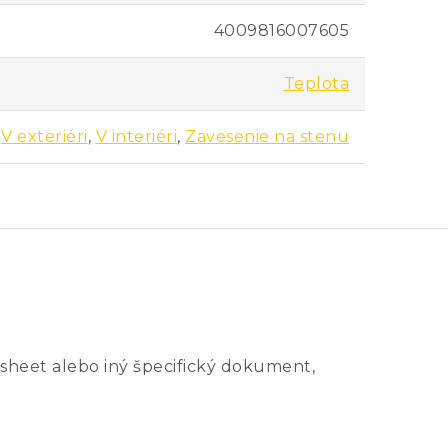
4009816007605
Teplota
V exteriéri
,
V interiéri
,
Zavesenie na stenu
sheet alebo iný špecifický dokument,