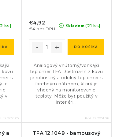
€4,92
2 ks)
(21 ks)
Skladom
€4 bez DPH
ÍKA
DO KOŠÍKA
ajší
Analógový vnútorný/vonkajší
 kovu
teplomer TFA Dostmann z kovu
omer s
je robustný a odolný teplomer s
ý je
farebným náterom, ktorý je
nie
vhodný na monitorovanie
tý v
teploty. Môže byť použitý v
interiéri...
d:
12.2051.05
Kód:
12.2051.06
ný a
TFA 12.1049 - bambusový