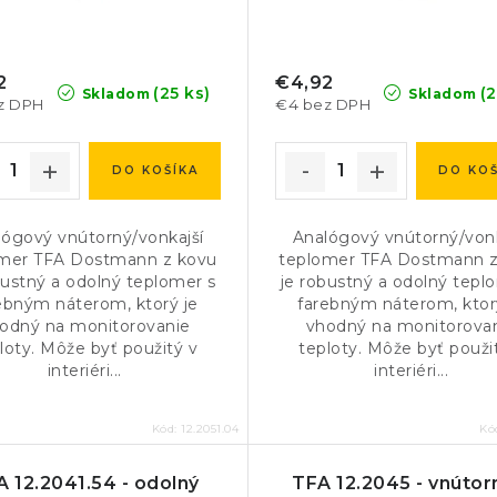
2
€4,92
(25 ks)
(2
Skladom
Skladom
z DPH
€4 bez DPH
DO KOŠÍKA
DO KOŠ
lógový vnútorný/vonkajší
Analógový vnútorný/vonk
mer TFA Dostmann z kovu
teplomer TFA Dostmann z
bustný a odolný teplomer s
je robustný a odolný tepl
ebným náterom, ktorý je
farebným náterom, ktor
odný na monitorovanie
vhodný na monitorova
loty. Môže byť použitý v
teploty. Môže byť použi
interiéri...
interiéri...
Kód:
12.2051.04
Kó
 12.2041.54 - odolný
TFA 12.2045 - vnútor