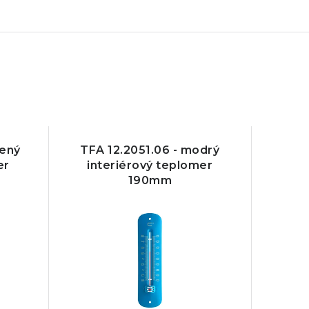
vený
TFA 12.2051.06 - modrý
er
interiérový teplomer
190mm