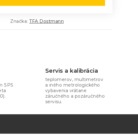
1
Značka:
TFA Dostmann
Servis a kalibrácia
teplomerov, multimetrov
om SPS
a iného metrologického
eta
vybavenia vrátane
0).
záručného a pozáručného
servisu.