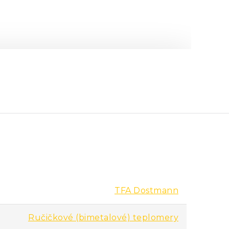
TFA Dostmann
Ručičkové (bimetalové) teplomery