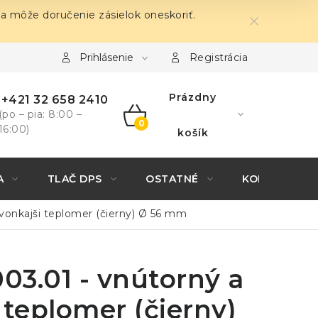
sa môže doručenie zásielok oneskoriť.
Prihlásenie
Registrácia
Prázdny
+421 32 658 2410
(po – pia: 8:00 –
16:00)
NÁKUPNÝ
košík
KOŠÍK
A
TLAČ DPS
OSTATNÉ
KONTAKTY
 vonkajši teplomer (čierny) Ø 56 mm
003.01 - vnútorný a
 teplomer (čierny)