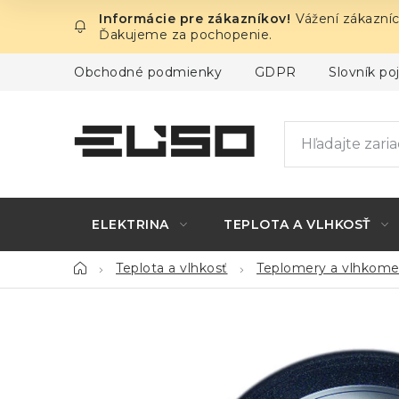
Prejsť
Vážení zákazníc
na
Ďakujeme za pochopenie.
obsah
Obchodné podmienky
GDPR
Slovník p
ELEKTRINA
TEPLOTA A VLHKOSŤ
Domov
Teplota a vlhkosť
Teplomery a vlhkome