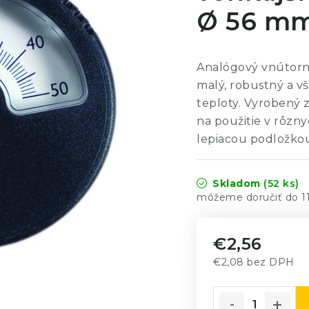
Ø 56 m
Analógový vnútorn
malý, robustný a v
teploty. Vyrobený 
na použitie v rôzny
lepiacou podložko
Skladom
(52 ks)
1
€2,56
€2,08 bez DPH
Jednotková cena