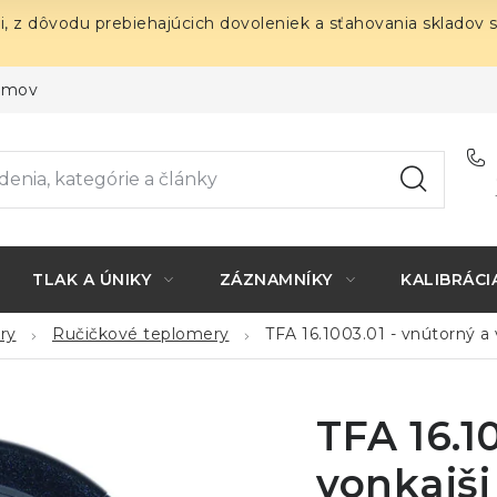
i, z dôvodu prebiehajúcich dovoleniek a sťahovania skladov 
ojmov
TLAK A ÚNIKY
ZÁZNAMNÍKY
KALIBRÁCI
ry
Ručičkové teplomery
TFA 16.1003.01 - vnútorný a
TFA 16.1
vonkajši