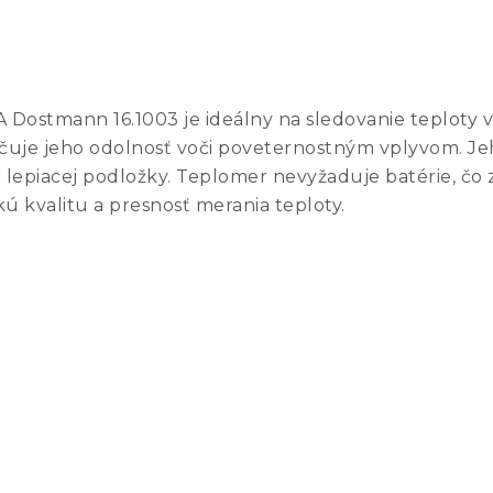
ostmann 16.1003 je ideálny na sledovanie teploty v in
čuje jeho odolnosť voči poveternostným vplyvom. J
lepiacej podložky. Teplomer nevyžaduje batérie, čo 
 kvalitu a presnosť merania teploty.