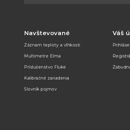
Z
á
p
Navštevované
Váš ú
ä
Záznam teploty a vlhkosti
Prihláse
t
Multimetre Elma
Registrá
i
Príslušenstvo Fluke
Zabudnu
e
Kalibračné zariadenia
Slovník pojmov