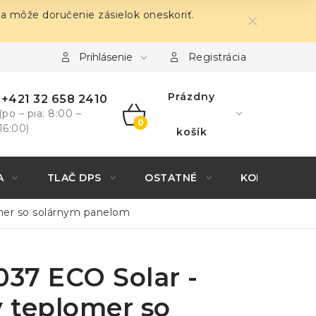
sa môže doručenie zásielok oneskoriť.
Prihlásenie
Registrácia
Prázdny
+421 32 658 2410
(po – pia: 8:00 –
16:00)
NÁKUPNÝ
košík
KOŠÍK
A
TLAČ DPS
OSTATNÉ
KONTAKTY
omer so solárnym panelom
037 ECO Solar -
y teplomer so