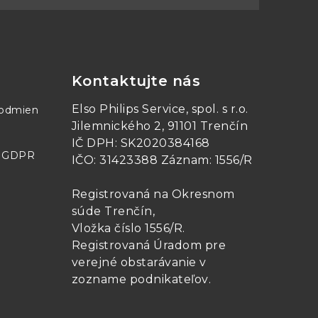
Kontaktujte nás
Elso Philips Service, spol. s r.o.
podmien
Jilemnického 2, 91101 Trenčín
IČ DPH: SK2020384168
- GDPR
IČO: 31423388 Záznam: 1556/R
Registrovaná na Okresnom
súde Trenčín,
Vložka číslo 1556/R
.
Registrovaná Úradom pre
verejné obstarávanie v
zozname podnikateľov
.