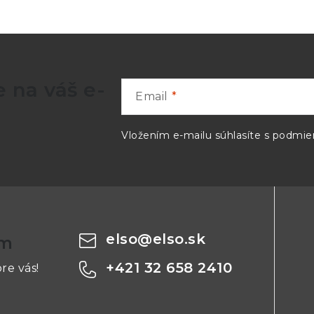
 na váš e-
Email
Vložením e-mailu súhlasíte s
podmien
elso
@
elso.sk
om
+421 32 658 2410
re vás!