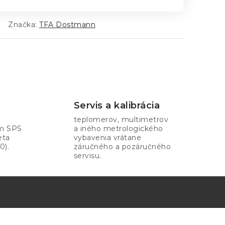
Značka:
TFA Dostmann
Servis a kalibrácia
teplomerov, multimetrov
om SPS
a iného metrologického
eta
vybavenia vrátane
0).
záručného a pozáručného
servisu.