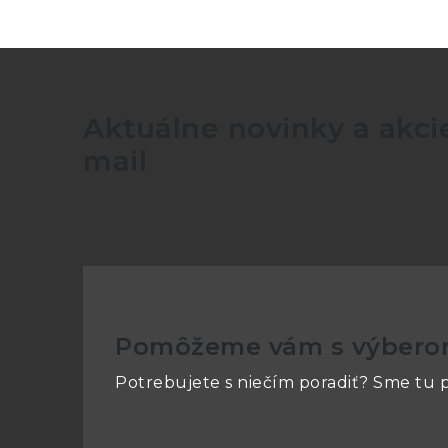
Aktuálne novinky a akcie
mail
Pomôžeme vám s výber
Potrebujete s niečím poradiť? Sme tu p