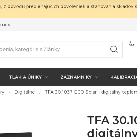
i, z dôvodu prebiehajúcich dovoleniek a sťahovania skladov 
ojmov
TLAK A ÚNIKY
ZÁZNAMNÍKY
KALIBRÁCI
ry
Digitálne
TFA 30.1037 ECO Solar - digitálny tepl
TFA 30.1
digitáln