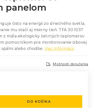
m panelom
guje čisto na energii zo slnečného svetla,
anie mu stačí aj mierny tieň. TFA 30.1037
m z mála ekologicky šetrných teplomerov
nym pomocníkom pre monitorovanie izbovej
 spálni alebo chodbe.
Viac informácií
Možnosti doručenia
:
DO KOŠÍKA