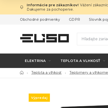
Prejsť
Vážení zákazníc
na
Ďakujeme za pochopenie.
obsah
Obchodné podmienky
GDPR
Slovník p
ELEKTRINA
TEPLOTA A VLHKOSŤ
Domov
Teplota a vlhkosť
Teplomery a vlhkome
Výpredaj