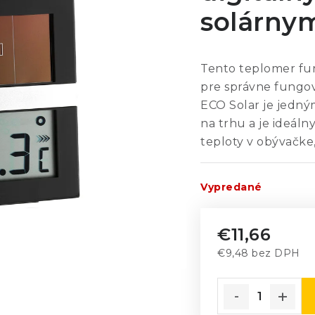
solárny
Tento teplomer fun
pre správne fungov
ECO Solar je jedný
na trhu a je ideál
teploty v obývačke,
Vypredané
€11,66
€9,48 bez DPH
Jednotková cena