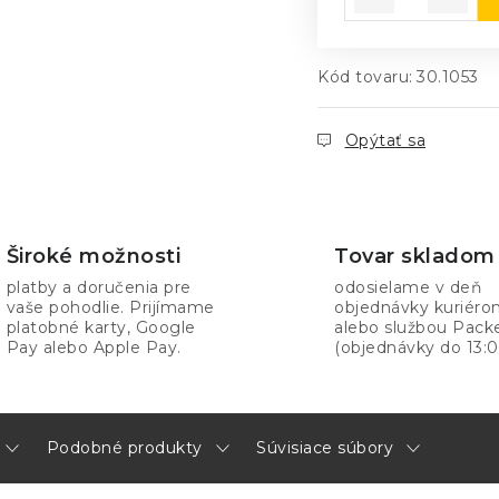
Kód tovaru:
30.1053
Opýtať sa
Široké možnosti
Tovar skladom
platby a doručenia pre
odosielame v deň
vaše pohodlie. Prijímame
objednávky kuriér
platobné karty, Google
alebo službou Pack
Pay alebo Apple Pay.
(objednávky do 13:0
Podobné produkty
Súvisiace súbory