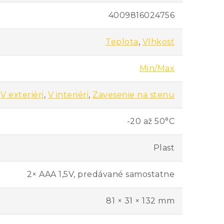
4009816024756
Teplota
,
Vlhkosť
Min/Max
V exteriéri
,
V interiéri
,
Zavesenie na stenu
-20 až 50°C
Plast
2× AAA 1,5V, predávané samostatne
81 × 31 × 132 mm