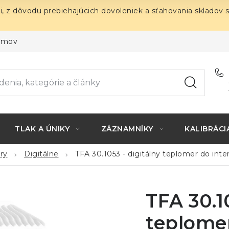
i, z dôvodu prebiehajúcich dovoleniek a sťahovania skladov 
ojmov
TLAK A ÚNIKY
ZÁZNAMNÍKY
KALIBRÁCI
ry
Digitálne
TFA 30.1053 - digitálny teplomer do inter
TFA 30.1
teplomer