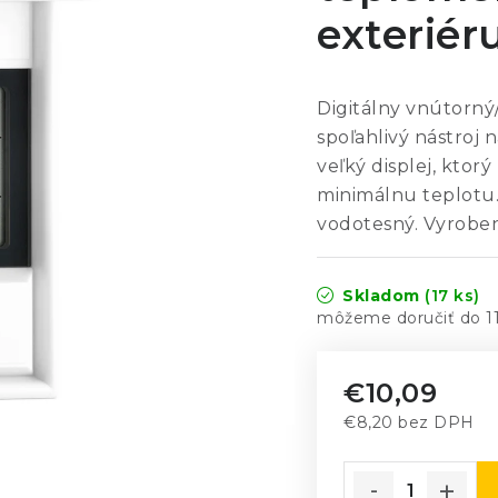
exteriér
Digitálny vnútorný
spoľahlivý nástroj n
veľký displej, ktor
minimálnu teplotu.
vodotesný. Vyrobe
Skladom
(17 ks)
1
€10,09
€8,20 bez DPH
Jednotková cena