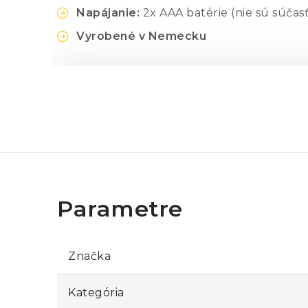
Napájanie:
2x AAA batérie (nie sú súčas
Vyrobené v Nemecku
Špecifikácia:
Merací rozsah:
-20…+50°C (-4…122°F)
Rozmery:
81 x 31 x 132 mm
Hmotnosť:
85 g
Značka
Kategória