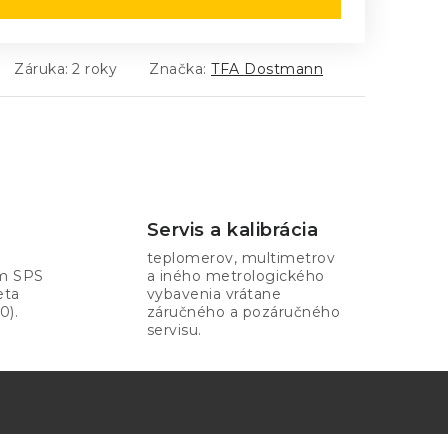
Záruka
:
2 roky
Značka:
TFA Dostmann
Servis a kalibrácia
teplomerov, multimetrov
om SPS
a iného metrologického
eta
vybavenia vrátane
0).
záručného a pozáručného
servisu.