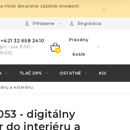
sa môže doručenie zásielok oneskoriť.
Prihlásenie
Registrácia
Prázdny
+421 32 658 2410
(po – pia: 8:00 –
16:00)
NÁKUPNÝ
košík
KOŠÍK
A
TLAČ DPS
OSTATNÉ
KONTAKTY
iéru a exteriéru
053 - digitálny
 do interiéru a