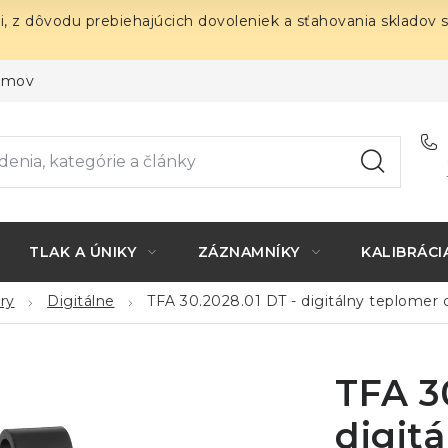
i, z dôvodu prebiehajúcich dovoleniek a sťahovania skladov 
ojmov
TLAK A ÚNIKY
ZÁZNAMNÍKY
KALIBRÁCI
ry
Digitálne
TFA 30.2028.01 DT - digitálny teplomer d
TFA 3
digit