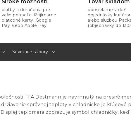
Široké možnosti
Tovar skladom
platby a doručenia pre
odosielame v deň
vaše pohodlie. Prijímame
objednávky kuriér
platobné karty, Google
alebo službou Pack
Pay alebo Apple Pay.
(objednávky do 13:0
Súvisiace súbory
poločnosti TFA Dostmann je navrhnutý na presné mera
ržiavanie správnej teploty v chladničke je kľúčové p
Displej teplomera zobrazuje symbol chladničky, keď 