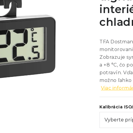
interi
chlad
TFA Dostmann
monitorovanie
Zobrazuje sy
a +8 °C, čo 
potravín. Vď
možno ľahko p
Viac informác
Kalibrácia ISO