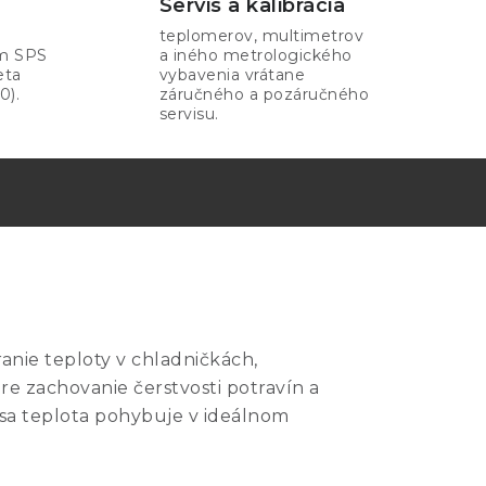
Servis a kalibrácia
teplomerov, multimetrov
om SPS
a iného metrologického
eta
vybavenia vrátane
0).
záručného a pozáručného
servisu.
nie teploty v chladničkách,
re zachovanie čerstvosti potravín a
sa teplota pohybuje v ideálnom