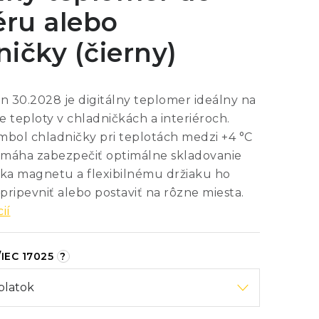
éru alebo
ničky (čierny)
 30.2028 je digitálny teplomer ideálny na
 teploty v chladničkách a interiéroch.
mbol chladničky pri teplotách medzi +4 °C
pomáha zabezpečiť optimálne skladovanie
aka magnetu a flexibilnému držiaku ho
ripevniť alebo postaviť na rôzne miesta.
ií
/IEC 17025
?