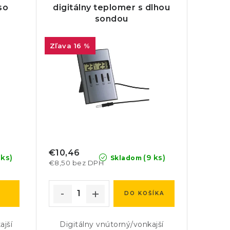
so
digitálny teplomer s dlhou
sondou
16 %
€10,46
 ks)
(9 ks)
Skladom
€8,50 bez DPH
DO KOŠÍKA
ajší
Digitálny vnútorný/vonkajší