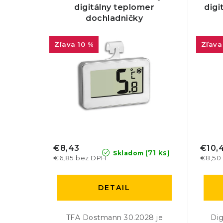
digitálny teplomer
digi
dochladničky
10 %
€8,43
€10,
(71 ks)
Skladom
€6,85 bez DPH
€8,50
DETAIL
TFA Dostmann 30.2028 je
Dig