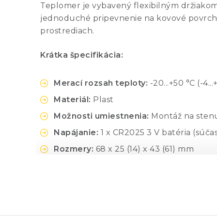
Teplomer je vybavený flexibilným držiakom
jednoduché pripevnenie na kovové povrchy
prostrediach.
Krátka špecifikácia:
Merací rozsah teploty:
-20...+50 °C (-4...
Materiál:
Plast
Možnosti umiestnenia:
Montáž na stenu 
Napájanie:
1 x CR2025 3 V batéria (súčas
Rozmery:
68 x 25 (14) x 43 (61) mm
Hmotnosť:
30 g
Obsah balenia: