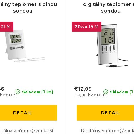
tálny teplomer s dlhou
digitálny teplomer 
sondou
sondou
21 %
19 %
46
€12,05
(1 ks)
(1
Skladom
Skladom
 bez DPH
€9,80 bez DPH
DETAIL
DETAIL
itálny vnútorný/vonkajší
Digitálny vnútorný/vonk