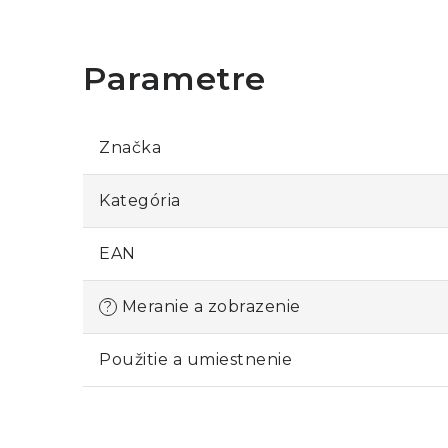
Digitálny teplomer TFA Dostmann 30.2
Batéria CR2025 3 V
Návod na použitie
Tento teplomer je praktickým nástrojom pr
Značka
teploty v interiéri.
Kategória
EAN
Meranie a zobrazenie
?
Použitie a umiestnenie