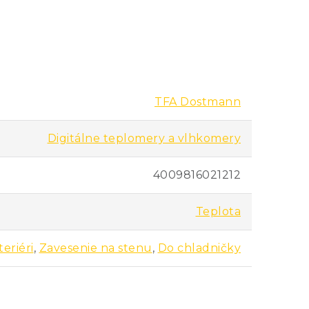
 potravín a udržiavanie optimálnej
TFA Dostmann
Digitálne teplomery a vlhkomery
4009816021212
Teplota
teriéri
,
Zavesenie na stenu
,
Do chladničky