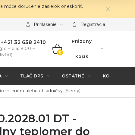
sa môže doručenie zásielok oneskoriť.
Prihlásenie
Registrácia
Prázdny
+421 32 658 2410
(po – pia: 8:00 –
16:00)
NÁKUPNÝ
košík
KOŠÍK
A
TLAČ DPS
OSTATNÉ
KONTAKTY
o interiéru alebo chladničky (čierny)
0.2028.01 DT -
álny teplomer do