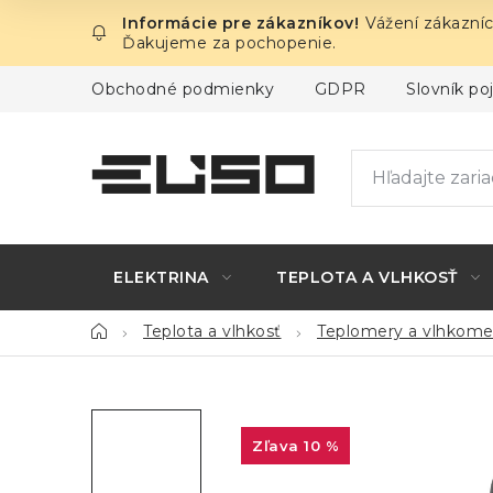
Prejsť
Vážení zákazníc
na
Ďakujeme za pochopenie.
obsah
Obchodné podmienky
GDPR
Slovník p
ELEKTRINA
TEPLOTA A VLHKOSŤ
Domov
Teplota a vlhkosť
Teplomery a vlhkome
10 %