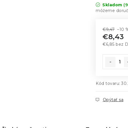
Skladom
(9
€9,47
–10 
€8,43
€6,85
bez 
Jednotkov
Kód tovaru:
30
Opýtať sa