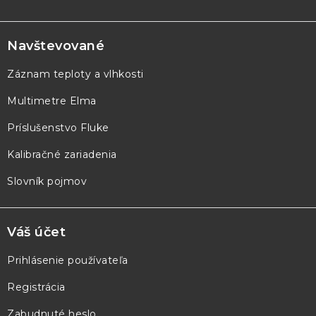
Z
á
p
Navštevované
ä
Záznam teploty a vlhkosti
t
Multimetre Elma
i
e
Príslušenstvo Fluke
Kalibračné zariadenia
Slovník pojmov
Váš účet
Prihlásenie používateľa
Registrácia
Zabudnuté heslo