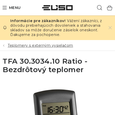
Prejsť
Hľad
na
obsah
Vážení zákazníci, z
ELEKTRINA
dôvodu prebiehajúcich dovoleniek a sťahovania
skladov sa môže doručenie zásielok oneskoriť.
Ďakujeme za pochopenie.
TEPLOTA A VLHKOSŤ
Teplomery s externým vysielačom
TLAK A ÚNIKY
TFA 30.3034.10 Ratio -
ZÁZNAMNÍKY
Bezdrôtový teplomer
KALIBRÁCIA
TLAČ DPS
OSTATNÉ