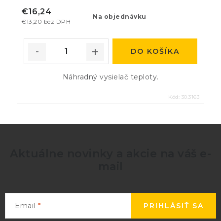
€16,24
Na objednávku
€13,20 bez DPH
DO KOŠÍKA
Náhradný vysielač teploty.
Kód:
30.3163
Aktuálne novinky a akcie na váš e-
mail
Email
PRIHLÁSIŤ SA