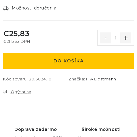
Možnosti doručenia
€25,83
€21 bez DPH
Jednotková cena:
DO KOŠÍKA
Kód tovaru:
30.3034.10
Značka:
TFA Dostmann
Opýtať sa
Doprava zadarmo
Široké možnosti