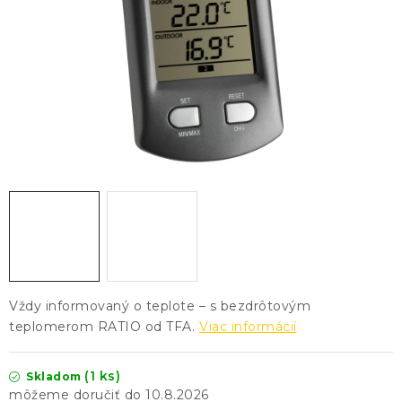
KONTAKTY
BLOG
ZNAČKY
Obchodné podmienky
GDPR
Slovník pojmov
Vždy informovaný o teplote – s bezdrôtovým
teplomerom RATIO od TFA.
Viac informácií
(1 ks)
Skladom
10.8.2026