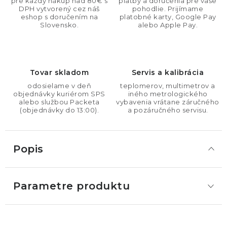
pre každý nákup nad 80€ s
platby a doručenia pre vaše
DPH vytvorený cez náš
pohodlie. Prijímame
eshop s doručením na
platobné karty, Google Pay
Slovensko.
alebo Apple Pay.
Tovar skladom
Servis a kalibrácia
odosielame v deň
teplomerov, multimetrov a
objednávky kuriérom SPS
iného metrologického
alebo službou Packeta
vybavenia vrátane záručného
(objednávky do 13:00).
a pozáručného servisu.
Popis
Parametre produktu