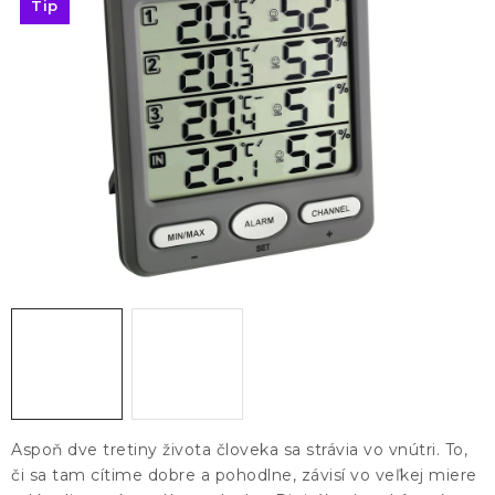
KONTAKTY
Tip
BLOG
ZNAČKY
Obchodné podmienky
GDPR
Slovník pojmov
Aspoň dve tretiny života človeka sa strávia vo vnútri. To,
či sa tam cítime dobre a pohodlne, závisí vo veľkej miere