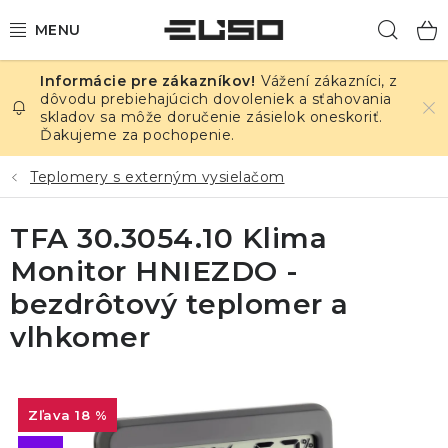
Prejsť
Hľad
na
obsah
Vážení zákazníci, z
ELEKTRINA
dôvodu prebiehajúcich dovoleniek a sťahovania
skladov sa môže doručenie zásielok oneskoriť.
Ďakujeme za pochopenie.
TEPLOTA A VLHKOSŤ
Teplomery s externým vysielačom
TLAK A ÚNIKY
TFA 30.3054.10 Klima
ZÁZNAMNÍKY
Monitor HNIEZDO -
KALIBRÁCIA
bezdrôtový teplomer a
vlhkomer
TLAČ DPS
OSTATNÉ
18 %