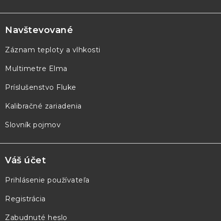
Z
á
p
Navštevované
ä
Záznam teploty a vlhkosti
t
Multimetre Elma
i
e
Príslušenstvo Fluke
Kalibračné zariadenia
Slovník pojmov
Váš účet
Prihlásenie používateľa
Registrácia
Zabudnuté heslo