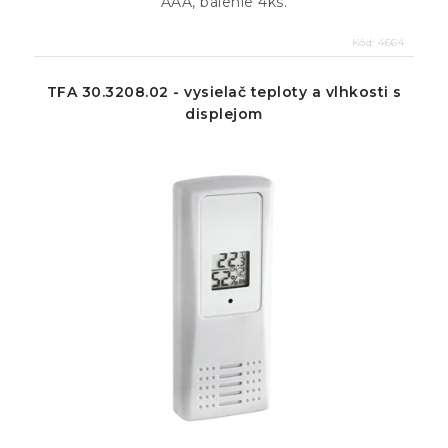
AAA, balenie 4ks.
Kód:
4664
TFA 30.3208.02 - vysielač teploty a vlhkosti s
displejom