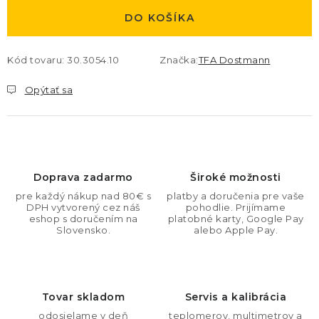
DO KOŠÍKA
Kód tovaru:
30.3054.10
Značka:
TFA Dostmann
Opýtať sa
Doprava zadarmo
Široké možnosti
pre každý nákup nad 80€ s
platby a doručenia pre vaše
DPH vytvorený cez náš
pohodlie. Prijímame
eshop s doručením na
platobné karty, Google Pay
Slovensko.
alebo Apple Pay.
Tovar skladom
Servis a kalibrácia
odosielame v deň
teplomerov, multimetrov a