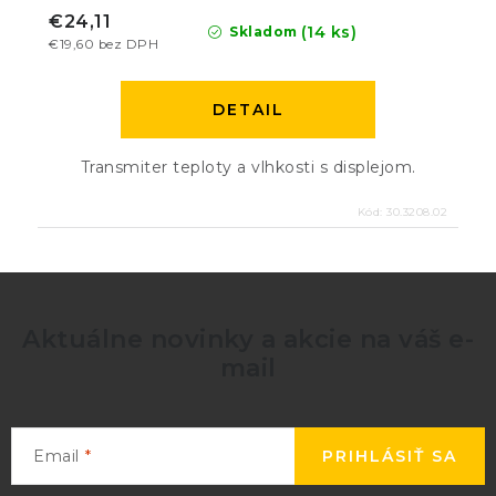
€24,11
(14 ks)
Skladom
€19,60 bez DPH
DETAIL
Transmiter teploty a vlhkosti s displejom.
Kód:
30.3208.02
Aktuálne novinky a akcie na váš e-
mail
Email
PRIHLÁSIŤ SA