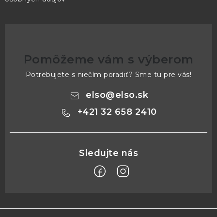
Pomôžeme vám s výberom
Potrebujete s niečím poradiť? Sme tu pre vás!
elso
@
elso.sk
+421 32 658 2410
Z
á