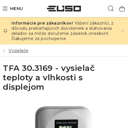
Prejsť
Hľad
na
obsah
Vážení zákazníci, z
ELEKTRINA
dôvodu prebiehajúcich dovoleniek a sťahovania
skladov sa môže doručenie zásielok oneskoriť.
Ďakujeme za pochopenie.
TEPLOTA A VLHKOSŤ
Vysielače
TLAK A ÚNIKY
TFA 30.3169 - vysielač
ZÁZNAMNÍKY
teploty a vlhkosti s
KALIBRÁCIA
displejom
TLAČ DPS
OSTATNÉ